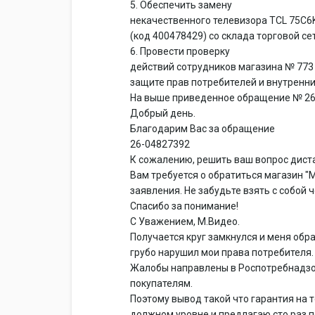
5. Обеспечить замену
некачественного телевизора TCL 75C6K
(код 400478429) со склада торговой се
6. Провести проверку
действий сотрудников магазина № 773
защите прав потребителей и внутренн
На выше приведенное обращение № 26
Добрый день.
Благодарим Вас за обращение
26-04827392
К сожалению, решить ваш вопрос дист
Вам требуется о обратиться магазин "
заявления. Не забудьте взять с собой ч
Спасибо за понимание!
С Уважением, М.Видео.
Получается круг замкнулся и меня обр
грубо нарушил мои права потребителя.
Жалобы направлены в Роспотребнадзор
покупателям.
Поэтому вывод такой что гарантия на т
должном уровне и предлагаю сто раз 