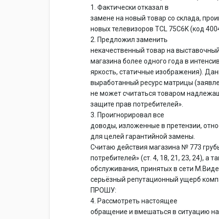
1. Фактически отказал в
замене на новый товар со склада, пр
новых телевизоров TCL 75C6K (код 4004
2. Предложил заменить
некачественный товар на выставочный
магазина более одного года в интен
яркость, статичные изображения). Дан
выработанный ресурс матрицы (заявле
не может считаться товаром надлежаще
защите прав потребителей».
3. Проигнорировал все
доводы, изложенные в претензии, отн
для целей гарантийной замены.
Считаю действия магазина № 773 груб
потребителей» (ст. 4, 18, 21, 23, 24), а
обслуживания, принятых в сети М.Виде
серьёзный репутационный ущерб комп
ПРОШУ:
4. Рассмотреть настоящее
обращение и вмешаться в ситуацию на