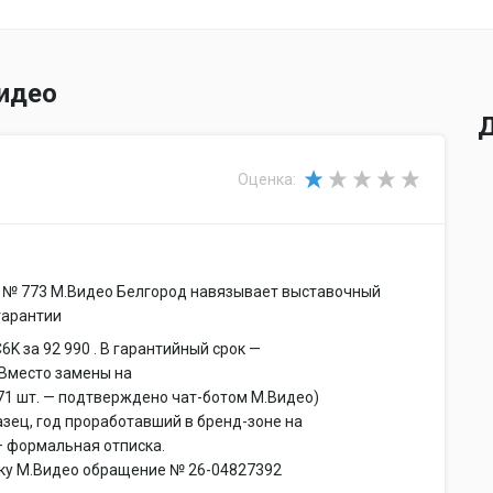
идео
Д
Оценка:
н № 773 М.Видео Белгород навязывает выставочный
гарантии
6K за 92 990 . В гарантийный срок —
Вместо замены на
 71 шт. — подтверждено чат-ботом М.Видео)
зец, год проработавший в бренд-зоне на
— формальная отписка.
ку М.Видео обращение № 26-04827392