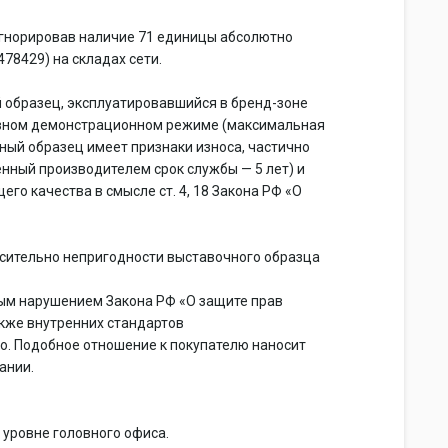
оигнорировав наличие 71 единицы абсолютно
78429) на складах сети.
 образец, эксплуатировавшийся в бренд-зоне
сивном демонстрационном режиме (максимальная
ный образец имеет признаки износа, частично
нный производителем срок службы — 5 лет) и
го качества в смысле ст. 4, 18 Закона РФ «О
осительно непригодности выставочного образца
ым нарушением Закона РФ «О защите прав
 также внутренних стандартов
о. Подобное отношение к покупателю наносит
ании.
 уровне головного офиса.