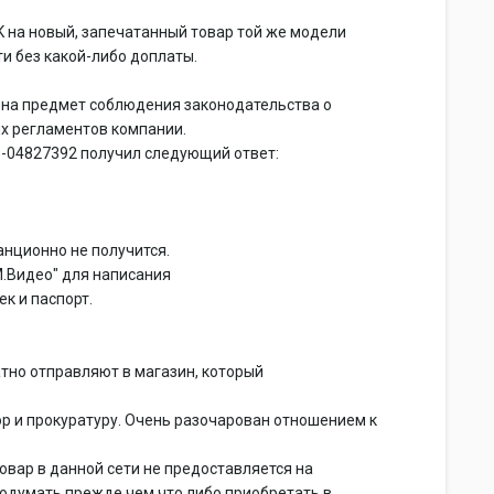
 на новый, запечатанный товар той же модели
ти без какой-либо доплаты.
 на предмет соблюдения законодательства о
их регламентов компании.
-04827392 получил следующий ответ:
анционно не получится.
М.Видео" для написания
ек и паспорт.
атно отправляют в магазин, который
 и прокуратуру. Очень разочарован отношением к
овар в данной сети не предоставляется на
подумать прежде чем что либо приобретать в