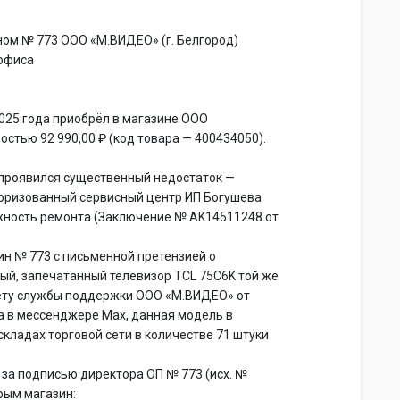
ном № 773 ООО «М.ВИДЕО» (г. Белгород)
 офиса
а 2025 года приобрёл в магазине ООО
стью 92 990,00 ₽ (код товара — 400434050).
 проявился существенный недостаток —
вторизованный сервисный центр ИП Богушева
ожность ремонта (Заключение № AK14511248 от
зин № 773 с письменной претензией о
ый, запечатанный телевизор TCL 75C6K той же
вету службы поддержки ООО «М.ВИДЕО» от
та в мессенджере Max, данная модель в
складах торговой сети в количестве 71 штуки
 за подписью директора ОП № 773 (исх. №
орым магазин: