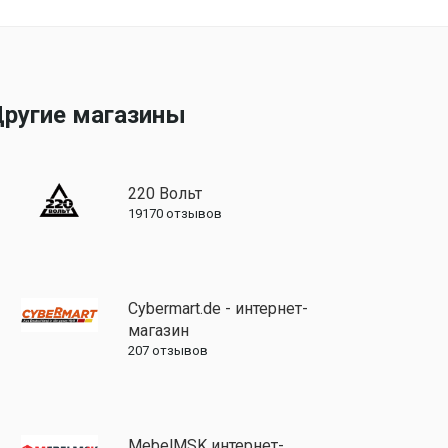
ругие магазины
220 Вольт
19170
отзывов
Cybermart.de - интернет-
магазин
207
отзывов
MebelMSK интернет-