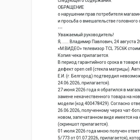
следующего содержания:
ОБРАЩЕНИЕ
о нарушении прав потребителя магази
и просьба о вмешательстве головного
---
Уважаемый руководитель!
Я, ....... Владимир Павлович, 24 август
«М.ВИДЕО» телевизор TCL 75C6K стоимо
Копия чека прилагается.
В период гарантийного срока в товаре
дефект open cell (стекла матрицы). А
Е.И. (г. Белгород) подтвердил невозм
24.06.2026, прилагается).
27 июня 2026 года я обратился в мага
замене некачественного товара на нов
модели (код 400478429). Согласно от
26.06.2026, полученному через чат-бо
новом, запечатанном виде имеется на 
(скриншот прилагается).
01 июля 2026 года мною получен ответ
5/773 от 01.07.2026, прилагается), кот