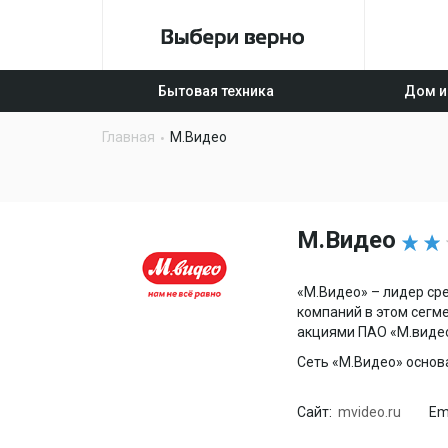
Бытовая техника
Дом и
Главная
М.Видео
М.Видео
«М.Видео» – лидер ср
компаний в этом сегме
акциями ПАО «М.видео
Сеть «М.Видео» основа
Сайт:
mvideo.ru
Ema