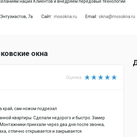
еланиям наших Клиентов и внедряем передовые технологии.
Энтузиастов, 7а
Сайт:
mosokna.ru
Email:
okna@mosokna.ru
ковские окна
Д
Оценка:
а край, сам ножом подрезал
нной квартиры. Сделали недорого и быстро. Замер
. Монтажники приехали через два дня после звонка,
аха, отлично открывается и закрывается