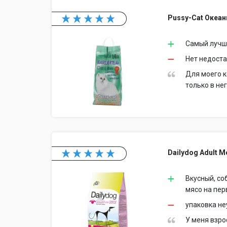
Pussy-Cat Океан
Самый луч
Нет недост
Для моего к
только в не
Dailydog Adult M
Вкусный, со
мясо на пер
упаковка н
У меня взро