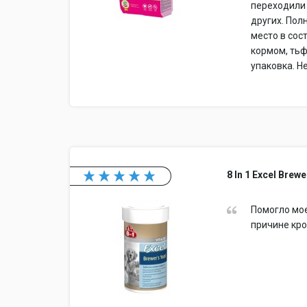
переходили 
других. Пол
место в сос
кормом, тьф
упаковка. Н
8 In 1 Excel Brew
Помогло мое
причине кро