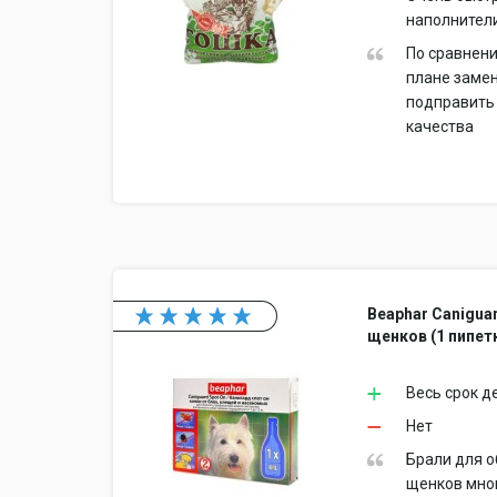
наполнители
По сравнен
плане замен
подправить 
качества
Beaphar Canigua
щенков (1 пипет
Весь срок д
Нет
Брали для о
щенков мног