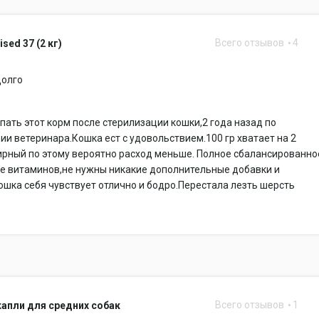
Всего отзывов
4
ised 37 (2 кг)
долго
пать этот корм после стерилизации кошки,2 года назад по
и ветеринара.Кошка ест с удовольствием.100 гр хватает на 2
ирный по этому вероятно расход меньше. Полное сбалансированно
ие витаминов,не нужны никакие дополнительные добавки и
шка себя чувствует отлично и бодро.Перестала лезть шерсть
Всего отзывов
1
апли для средних собак