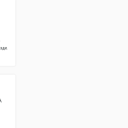
т
зде.
й,