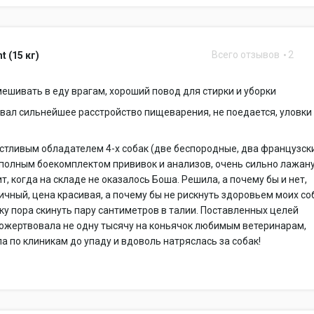
Всего отзывов
2
t (15 кг)
шивать в еду врагам, хороший повод для стирки и уборки
ал сильнейшее расстройство пищеварения, не поедается, уловки
стливым обладателем 4-х собак (две беспородные, два французск
 полным боекомплектом прививок и анализов, очень сильно лажан
ит, когда на складе не оказалось Боша. Решила, а почему бы и нет,
ичный, цена красивая, а почему бы не рискнуть здоровьем моих со
ку пора скинуть пару сантиметров в талии. Поставленных целей
пожертвовала не одну тысячу на коньячок любимым ветеринарам,
а по клиникам до упаду и вдоволь натряслась за собак!