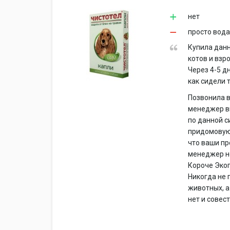
нет
просто вод
Купила данн
котов и взр
Через 4-5 д
как сидели т
Позвонила в
менеджер в
по данной с
придомовую 
что ваши пр
менеджер не
Короче Экоп
Никогда не 
животных, а
нет и совест