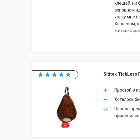
клещей, ни 
основном ид
холку мне 
Хозяевам, к
же препара
Sititek TickLess 
Простой в 
Хотелось б
Первое врем
прицепился