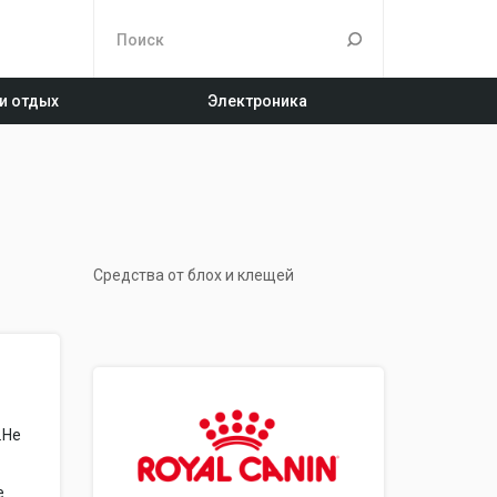
 и отдых
Электроника
Средства от блох и клещей
.Не
е