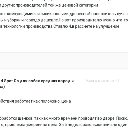
 других производителей той же ценовой категории
ию с комкующимися и силиконовыми древесный наполнитель лучше
ы и уборки и гораздо дешевле.Но вот производителю нужно что-т
в технологии производства.Ставлю 4,в рассчете на улучшение
Всего отзывов
1
rd Spot On для собак средних пород и
ка)
ействия работает как положено, цена
бработки щенков, так как много времени проводят во дворе. Поско
о, привлекла умеренная цена. За 5 недель использования не один