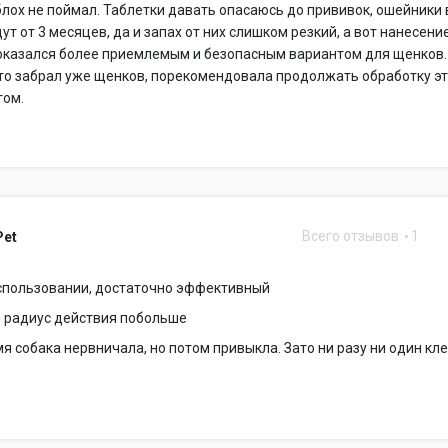
блох не поймал. Таблетки давать опасаюсь до прививок, ошейники 
ут от 3 месяцев, да и запах от них слишком резкий, а вот нанесени
показался более приемлемым и безопасным вариантом для щенков.
то забрал уже щенков, порекомендовала продолжать обработку э
том.
Всего отзывов
1
Pet
использовании, достаточно эффективный
ы радиус действия побольше
я собака нервничала, но потом привыкла. Зато ни разу ни один кл
.