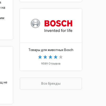
в
е на
тим
Товары для животных Bosch
9589 Отзывов
ещ не
Все бренды