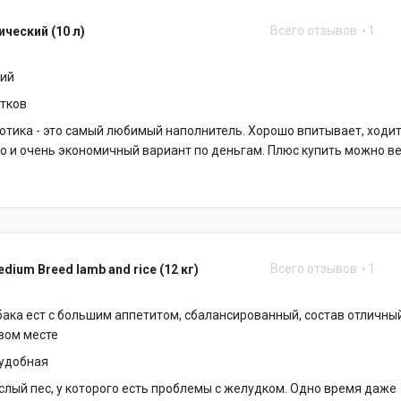
Всего отзывов
1
ический (10 л)
ший
атков
отика - это самый любимый наполнитель. Хорошо впитывает, ходи
го и очень экономичный вариант по деньгам. Плюс купить можно ве
Всего отзывов
1
edium Breed lamb and rice (12 кг)
бака ест с большим аппетитом, сбалансированный, состав отличны
вом месте
еудобная
слый пес, у которого есть проблемы с желудком. Одно время даже