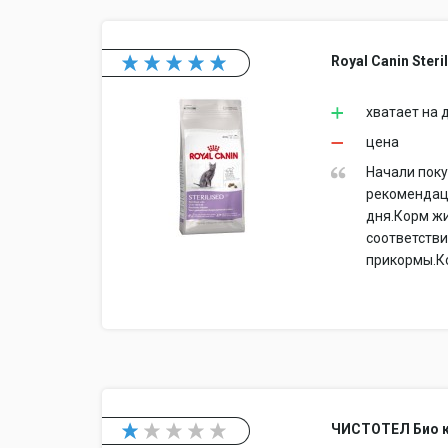
Royal Canin Steril
хватает на 
цена
Начали поку
рекомендаци
дня.Корм ж
соответств
прикормы.Ко
ЧИСТОТЕЛ Био к