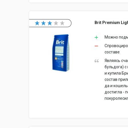
Brit Premium Ligh
Можно подме
Спровоциров
составе
Являясь сча
бульдога) с
и купила Бр
состав прил
да и кошель
достигла - 
покуролесил