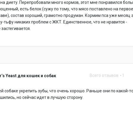
на диету. Перепробовали много кормов, этот мне понравился бол
ноценный, есть белок (сужу по тому, что мясо поставлено на перво
таве), состав хороший, грамотно продуман. Кормим пса уже месяц 
у-тьфу никаких проблем с ЖКТ. Единственное, что не нравится -
е застегивается.
Всего отзывов
1
er’s Yeast для кошек и собак
й собаке укрепить зубы, что очень хорошо. Раньше они по какой-т
шились, но сейчас идет в лучшую сторону.