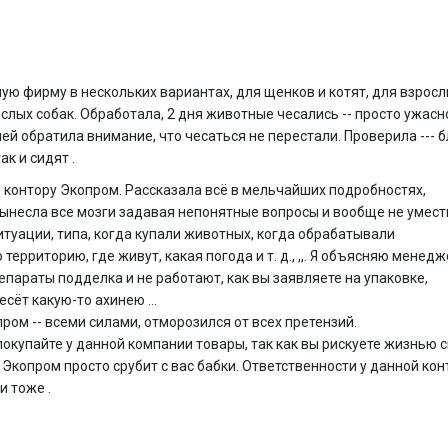
а
ую фирму в нескольких вариантах, для щенков и котят, для взрос
ослых собак. Обработала, 2 дня животные чесались -- просто ужасн
ней обратила внимание, что чесаться не перестали. Проверила --- 
ак и сидят .
 контору Экопром. Рассказала всё в мельчайших подробностях,
ынесла все мозги задавая непонятные вопросы и вообще не умес
итуации, типа, когда купали животных, когда обрабатывали
территорию, где живут, какая погода и т. д., ,,. Я объясняю менедж
епараты подделка и не работают, как вы заявляете на упаковке,
сёт какую-то ахинею ...
ром -- всеми силами, отморозился от всех претензий.
покупайте у данной компании товары, так как вы рискуете жизнью 
 Экопром просто срубит с вас бабки. Ответственности у данной ко
и тоже .