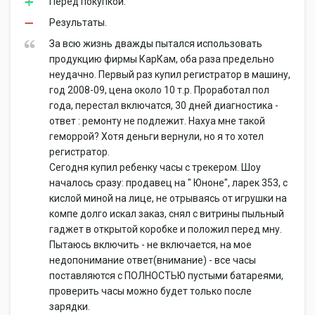
Перед покупкой.
Результаты.
За всю жизнь дважды пытался использовать
продукцию фирмы КарКам, оба раза предельно
неудачно. Первый раз купил регистратор в машину,
год 2008-09, цена около 10 т.р. Проработал пол
года, перестал включатся, 30 дней диагностика -
ответ : ремонту не подлежит. Нахуа мне такой
геморрой? Хотя деньги вернули, но я то хотел
регистратор.
Сегодня купил ребенку часы с трекером. Шоу
началось сразу: продавец на " Юноне", ларек 353, с
кислой миной на лице, не отрываясь от игрушки на
компе долго искал заказ, снял с витрины пыльный
гаджет в открытой коробке и положил перед мну.
Пытаюсь включить - не включается, на мое
недопонимание ответ(внимание) - все часы
поставляются с ПОЛНОСТЬЮ пустыми батареями,
проверить часы можно будет только после
зарядки.