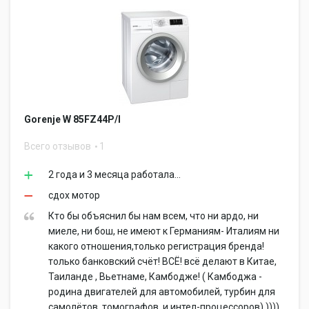
Gorenje W 85FZ44P/I
Всего отзывов
1
2 года и 3 месяца работала...
сдох мотор
Кто бы объяснил бы нам всем, что ни ардо, ни
миеле, ни бош, не имеют к Германиям- Италиям ни
какого отношения,только регистрация бренда!
только банковский счёт! ВСЁ! всё делают в Китае,
Таиланде , Вьетнаме, Камбодже! ( Камбоджа -
родина двигателей для автомобилей, турбин для
самолётов, томографов, и интел-процессоров) ))))