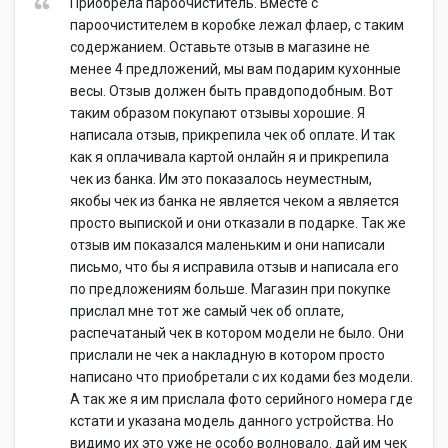
Приобрела пароочиститель. Вместе с
пароочистителем в коробке лежал флаер, с таким
содержанием. Оставьте отзыв в магазине не
менее 4 предложений, мы вам подарим кухонные
весы. Отзыв должен быть правдоподобным. Вот
таким образом покупают отзывы хорошие. Я
написала отзыв, прикрепила чек об оплате. И так
как я оплачивала картой онлайн я и прикрепила
чек из банка. Им это показалось неуместным,
якобы чек из банка не является чеком а является
просто выпиской и они отказали в подарке. Так же
отзыв им показался маленьким и они написали
письмо, что бы я исправила отзыв и написала его
по предложениям больше. Магазин при покупке
прислал мне тот же самый чек об оплате,
распечатаный чек в котором модели не было. Они
прислали не чек а накладную в котором просто
написано что приобретали с их кодами без модели.
А так же я им прислала фото серийного номера где
кстати и указана модель данного устройства. Но
видимо их это уже не особо волновало. дай им чек