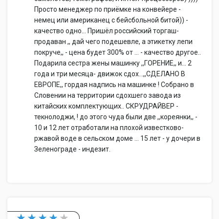
Просто менеджер по приёмке на конвейере -
немец или американец с бейсбольной битой)) -
качество одно... Пришёл российский торгаш-
продаван ,, дай чего подешевле, а этикетку лепи
покруче,, - цена будет 300% от ... - качество другое..
Подарила сестра жены машинку ,,ГОРЕНИЕ,, и... 2
года и три месяца- движок сдох...,,СДЕЛАНО В
ЕВРОПЕ,, гордая надпись на машинке ! Собрано в
Словении на территории сдохшего завода из
китайских комплектующих.. СКРУДРАЙВЕР -
текнолоджи, ! до этого чуда были две ,,кореянки,, -
10 и 12 лет отработали на плохой известково-
ржавой воде в сельском доме ... 15 лет - у дочери в
Зеленограде - индезит.