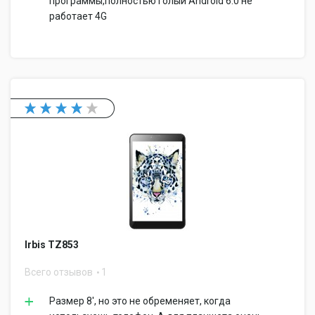
программы,полностью голый Android 6.0 не
работает 4G
Irbis TZ853
Всего отзывов
1
Размер 8', но это не обременяет, когда