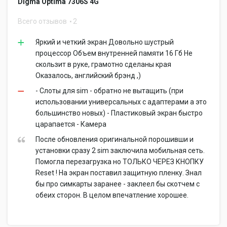
Digma Optima 7306S 4G
Всего отзывов
2
Яркий и четкий экран Довольно шустрый
процессор Объем внутренней памяти 16 Гб Не
скользит в руке, грамотно сделаны края
Оказалось, английский брэнд ,)
- Слоты для sim - обратно не вытащить (при
использовании универсальных с адаптерами а это
большинство новых) - Пластиковый экран быстро
царапается - Камера
После обновления оригинальной порошивши и
установки сразу 2 sim заключила мобильная сеть.
Помогла перезагрузка но ТОЛЬКО ЧЕРЕЗ КНОПКУ
Reset ! На экран поставил защитную пленку. Знал
бы про симкарты заранее - заклеел бы скотчем с
обеих сторон. В целом впечатление хорошее.