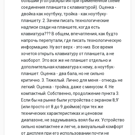
больший угол раскрытия при примененной схеме
соединения планшета с клавиатурой). Оценка -
двойка как ноутбуку, тройка - как ноутбуку-
планшету. 2. Зачем писать технологические
надписи сзади на планшете, когда есть
клавиатура??? В общем, впечатления, как будто
напрочь перепутали, где писать технологическую
информацию. Ну вот верх - это низ. Все время
хочется открыть клавиатуру от планшета, а не
наоборот. Это все же не планшет отдельно и
дополнительная клавиатура к нему, а ноутбук-
планшет. Оценка - два бала, но не сильно
критично. 3. Тяжелый. Лично для меня - отнюдь не
легкий. Оценка - тройка, даже с минусом. 4. Не
компактный. Собственно, продолжение пункта 3.
Если бы на рынке были устройства с экраном 8,9'
(или просто от 8 до 9 дюймов) при тех же
технических характеристиках и ценовом
диапазоне, не задумываясь взял бы их. Устройство
сильно компактнее и легче, а визуальный комфорт
от дисплея при его использовании почти не