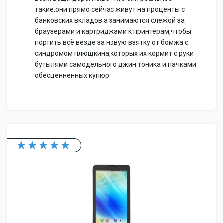
такие,они прямо сейчас живут на проценты с
банковских вкладов а занимаются слежой за
браузерами и картриджами к принтерам,чтобы
портить всё везде за новую взятку от бомжа с
синдромом плющкина,которых их кормит с руки
бутылями самодельного джин тоника и пачками
обесценненных купюр.