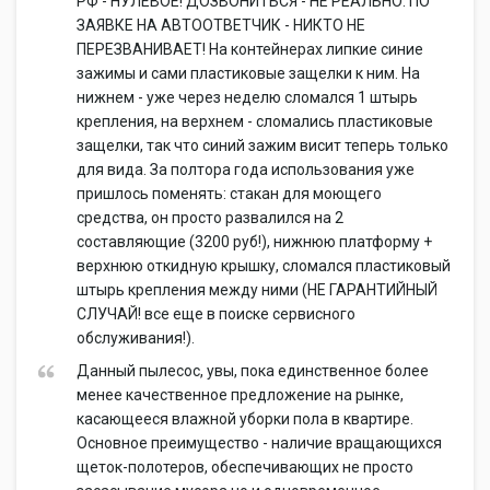
РФ - НУЛЕВОЕ! ДОЗВОНИТЬСЯ - НЕ РЕАЛЬНО. ПО
ЗАЯВКЕ НА АВТООТВЕТЧИК - НИКТО НЕ
ПЕРЕЗВАНИВАЕТ! На контейнерах липкие синие
зажимы и сами пластиковые защелки к ним. На
нижнем - уже через неделю сломался 1 штырь
крепления, на верхнем - сломались пластиковые
защелки, так что синий зажим висит теперь только
для вида. За полтора года использования уже
пришлось поменять: стакан для моющего
средства, он просто развалился на 2
составляющие (3200 руб!), нижнюю платформу +
верхнюю откидную крышку, сломался пластиковый
штырь крепления между ними (НЕ ГАРАНТИЙНЫЙ
СЛУЧАЙ! все еще в поиске сервисного
обслуживания!).
Данный пылесос, увы, пока единственное более
менее качественное предложение на рынке,
касающееся влажной уборки пола в квартире.
Основное преимущество - наличие вращающихся
щеток-полотеров, обеспечивающих не просто