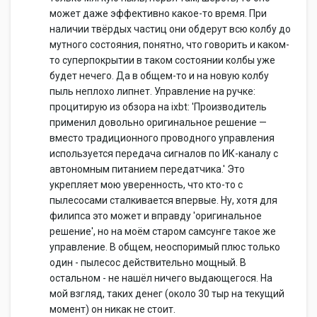
может даже эффективно какое-то время. При
наличии твёрдых частиц они обдерут всю колбу до
мутного состояния, понятно, что говорить и каком-
то суперпокрытии в таком состоянии колбы уже
будет нечего. Да в общем-то и на новую колбу
пыль неплохо липнет. Управление на ручке:
процитирую из обзора на ixbt: 'Производитель
применил довольно оригинальное решение —
вместо традиционного проводного управления
используется передача сигналов по ИК-каналу с
автономным питанием передатчика.' Это
укрепляет мою уверенность, что кто-то с
пылесосами сталкивается впервые. Ну, хотя для
филипса это может и вправду 'оригинальное
решение', но на моём старом самсунге такое же
управление. В общем, неоспоримый плюс только
один - пылесос действительно мощный. В
остальном - не нашёл ничего выдающегося. На
мой взгляд, таких денег (около 30 тыр на текущий
момент) он никак не стоит.