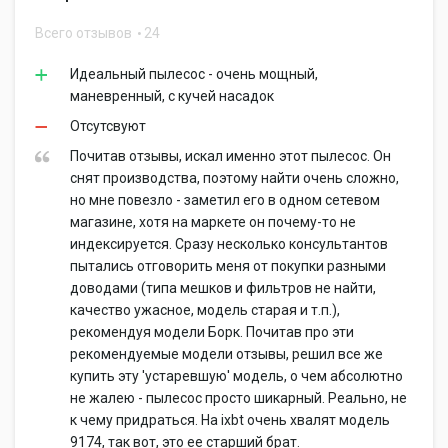
Всего отзывов
24
Идеальный пылесос - очень мощный,
маневренный, с кучей насадок
Отсутсвуют
Почитав отзывы, искал именно этот пылесос. Он
снят производства, поэтому найти очень сложно,
но мне повезло - заметил его в одном сетевом
магазине, хотя на маркете он почему-то не
индексируется. Сразу несколько консультантов
пытались отговорить меня от покупки разными
доводами (типа мешков и фильтров не найти,
качество ужасное, модель старая и т.п.),
рекомендуя модели Борк. Почитав про эти
рекомендуемые модели отзывы, решил все же
купить эту 'устаревшую' модель, о чем абсолютно
не жалею - пылесос просто шикарный. Реально, не
к чему придраться. На ixbt очень хвалят модель
9174, так вот, это ее старший брат.