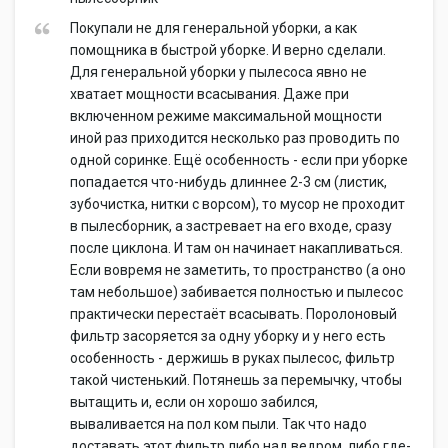
Покупали не для генеральной уборки, а как
помощника в быстрой уборке. И верно сделали.
Для генеральной уборки у пылесоса явно не
хватает мощности всасывания. Даже при
включенном режиме максимальной мощности
иной раз приходится несколько раз проводить по
одной соринке. Ещё особенность - если при уборке
попадается что-нибудь длиннее 2-3 см (листик,
зубочистка, нитки с ворсом), то мусор не проходит
в пылесборник, а застревает на его входе, сразу
после циклона. И там он начинает накапливаться.
Если вовремя не заметить, то пространство (а оно
там небольшое) забивается полностью и пылесос
практически перестаёт всасывать. Поролоновый
фильтр засоряется за одну уборку и у него есть
особенность - держишь в руках пылесос, фильтр
такой чистенький. Потянешь за перемычку, чтобы
вытащить и, если он хорошо забился,
вываливается на пол ком пыли. Так что надо
доставать этот фильтр либо над ведром, либо где-