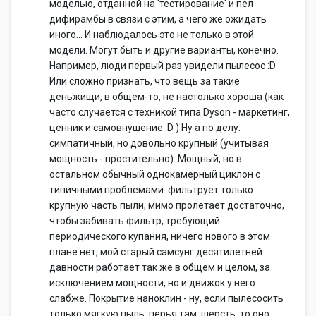
моделью, отданной на 'тестирование' и пел
дифирамбы в связи с этим, а чего же ожидать
иного... И наблюдалось это не только в этой
модели. Могут быть и другие варианты, конечно.
Например, люди первый раз увидели пылесос :D
Или сложно признать, что вещь за такие
деньжищи, в общем-то, не настолько хороша (как
часто случается с техникой типа Dyson - маркетинг,
ценник и самовнушение :D ) Ну а по делу:
симпатичный, но довольно крупный (учитывая
мощность - простительно). Мощный, но в
остальном обычный однокамерный циклон с
типичными проблемами: фильтрует только
крупную часть пыли, мимо пролетает достаточно,
чтобы забивать фильтр, требующий
периодического купания, ничего нового в этом
плане нет, мой старый самсунг десятилетней
давности работает так же в общем и целом, за
исключением мощности, но и движок у него
слабже. Покрытие наноклин - ну, если пылесосить
только мягкую пыль, перья там, шерсть, то оно