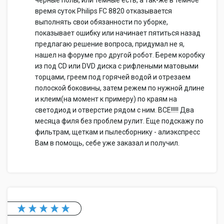
черные полы, или темные есть, а так-же в темное
время суток Philips FC 8820 отказывается
выполнять свои обязанности по уборке,
показывает ошибку или начинает пятиться назад
предлагаю решение вопроса, придумал не я,
нашел на форуме про другой робот. Берем коробку
из под CD или DVD диска с рифлеными матовыми
торцами, греем под горячей водой и отрезаем
полоской боковины, затем режем по нужной длине
и клеим(на момент к примеру) по краям на
светодиод и отверстие рядом с ним. ВСЕ!!!!! Два
месяца филя без проблем рулит. Еще подскажу по
фильтрам, щеткам и пылесборнику - алиэкспресс
Вам в помощь, себе уже заказал и получил.