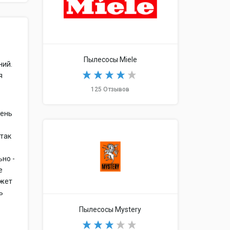
Пылесосы Miele
ний.
я
125 Отзывов
чень
 так
ьно -
е
ожет
ь
Пылесосы Mystery