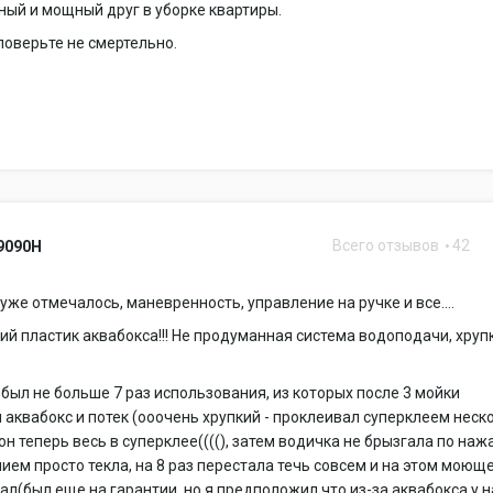
ый и мощный друг в уборке квартиры.
оверьте не смертельно.
Всего отзывов
42
9090H
 уже отмечалось, маневренность, управление на ручке и все....
ий пластик аквабокса!!! Не продуманная система водоподачи, хруп
ыл не больше 7 раз использования, из которых после 3 мойки
 аквабокс и потек (ооочень хрупкий - проклеивал суперклеем неск
 он теперь весь в суперклее((((), затем водичка не брызгала по наж
нием просто текла, на 8 раз перестала течь совсем и на этом моющ
ал(был еще на гарантии, но я предположил что из-за аквабокса у н