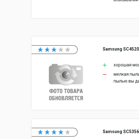
Samsung SC452
хорошая мо
мелкая пыль
пылью вы д
Samsung SC535