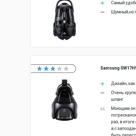
Самый удобн
Шумный,но п
Samsung SW17H
Дизайн, как
Очень хрупк
шланг
Моющим он б
потрескался
раз, в итоге
а с запозда
быть перест