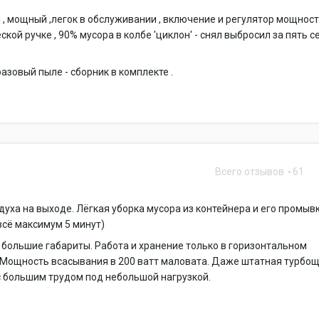
, мощный ,легок в обслуживании , включение и регулятор мощност
ской ручке , 90% мусора в колбе 'циклон' - снял выбросил за пять с
азовый пыле - сборник в комплекте .
Всего отзывов
61
0
духа на выходе. Лёгкая уборка мусора из контейнера и его промыв
 всё максимум 5 минут)
большие габариты. Работа и хранение только в горизонтальном
 Мощность всасывания в 200 ватт маловата. Даже штатная турбо
 большим трудом под небольшой нагрузкой.