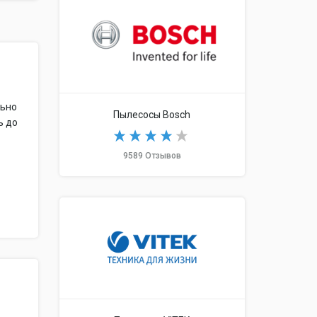
льно
Пылесосы Bosch
ь до
9589 Отзывов
е