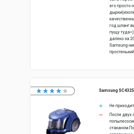
его просто 
дырки(изоле
качественны
год шланг в
пущу туда=)
далеко за 2
Samsung ни
простенький
Samsung SC432
Не приходи
После двух 
попылесоси
cтаканом.По