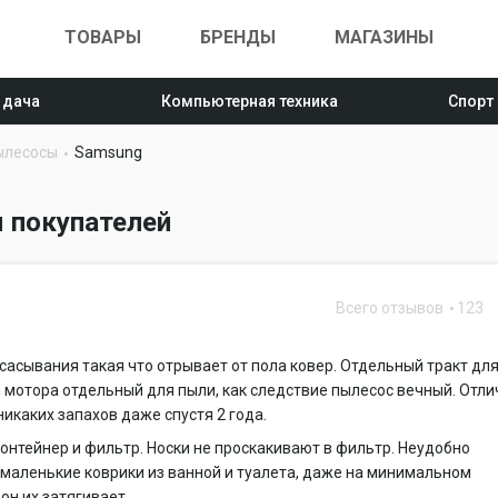
ТОВАРЫ
БРЕНДЫ
МАГАЗИНЫ
 дача
Компьютерная техника
Спорт
ылесосы
Samsung
 покупателей
Всего отзывов
123
0
асывания такая что отрывает от пола ковер. Отдельный тракт дл
мотора отдельный для пыли, как следствие пылесос вечный. Отли
никаких запахов даже спустя 2 года.
онтейнер и фильтр. Носки не проскакивают в фильтр. Неудобно
маленькие коврики из ванной и туалета, даже на минимальном
он их затягивает