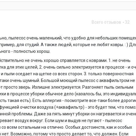
Всего отзывов
32
1
но, пылесос очень маленький, что удобно для небольших помеще
пример, для студий. А также людей, которые не любят ковры. : ) Дл
ьного - полностью хорош.
ствительно не очень хорошо справляется с коврами. 1. не очень
ка для этих целей, 2. очень сильно электризуется в процессе - и о
 и пыли оседает на щетке со всех сторон. 3. только поверхностная
-таки очень шумный. Большой моющий пылесос с аквафильтром не
от просто зверь. Излишне электризуется. Разгоняет пыль сильным
ихи в процессе уборки обычное дело (казалось бы, это индивидуал
сть такая есть). Есть аллергия - посмотрите все-таки более дороги
функцией очистки воздуха (+аквафильтр) - это будет тем, что пом
нной проблемы. Даже за пять минут уборки он нагревается и очен
ревает воздух вокруг. Если шум и выдув не пугают - пылесос
 со всем остальным на отлично. Особых достоинств, как и особых
 нет. Возможно, потому что просто делает то, что должен. Если