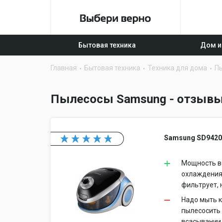
Бытовая техника
Дом и
Главная
Бытовая техника
Техника для дома
П
Пылесосы Samsung - отзывы
Samsung SD942
Мощность вс
охлаждения 
фильтрует, 
Надо мыть к
пылесосить 
всасывании 