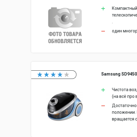
Компактный 
телескопиче
.
один многор
Samsung SD945
Чистота воз
(на всё про
Достаточно 
положении.
вращается с