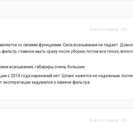
Всего отзывов
54
1
вляется со своими функциями. Сила всасывания не падает. Дово
 фильтр, главное мыть сразу после уборки, потом все плохо, вплот
овки всасывания, габариры очень большие
ции с 2014 года нареканий нет. Шланг кажется не надежным. посл
ет эксплуатации задумался о замене фильтра.
Всего отзывов
43
0