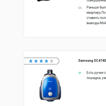
совершенны
Раньше был
квартиру.По
ставить пол
выводы.Мой 
Samsung SC474
Есть ручки 
лошадка, уж