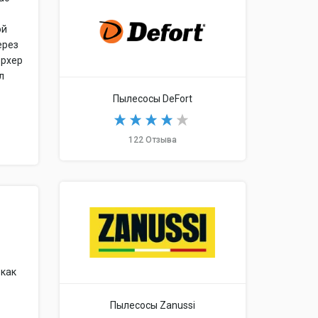
ой
ерез
ерхер
л
Пылесосы DeFort
122 Отзыва
 как
Пылесосы Zanussi