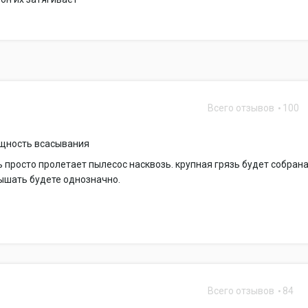
Всего отзывов
100
0
щность всасывания
 просто пролетает пылесос насквозь. крупная грязь будет собрана
ышать будете однозначно.
Всего отзывов
84
6