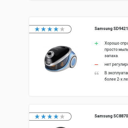
Samsung SD942
Хорошо спра
просто мыль
запаха.
нет регулир
В эксплуата
более 2-х л
Samsung SC887