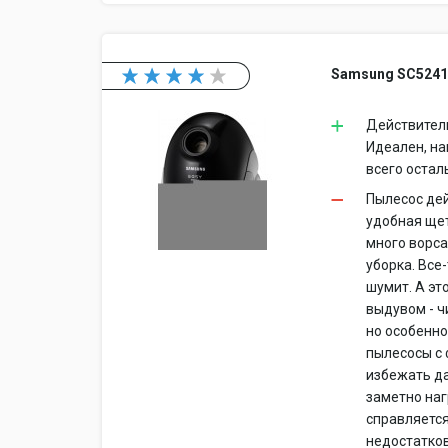
Samsung SC524
Действитель
Идеален, на
всего остал
Пылесос дей
удобная щет
много ворса
уборка. Все
шумит. А эт
выдувом - ч
но особенно
пылесосы с 
избежать да
заметно наг
справляется
недостатков