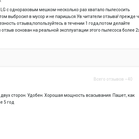
.
 LG с одноразовым мешком-несколько раз хватало пылесосить
том выбросил в мусор и не паришься.Ув.читатели отзыва! прежде 
езность отзыва,попользуйтесь в течении 1 года,потом делайте
отзыв основан на реальной эксплуатации этого пылесоса более 2х
Всего отзывов
40
0
с двух сторон. Удобен. Хорошая мощность всасывания. Пашет, как
е 5 год