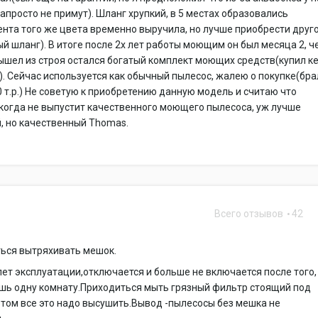
напросто не примут). Шланг хрупкий, в 5 местах образовались
нта того же цвета временно выручила, но лучше приобрести друг
й шланг). В итоге после 2х лет работы моющим он был месяца 2, ч
ышел из строя остался богатый комплект моющих средств(купил к
). Сейчас используется как обычный пылесос, жалею о покупке(бра
0 т.р.) Не советую к приобретению данную модель и считаю что
когда не выпустит качественного моющего пылесоса, уж лучше
, но качественный Thomas.
Всего отзывов
42
5
ться вытряхивать мешок.
лет эксплуатации,отключается и больше не включается после того,
шь одну комнату.Приходиться мыть грязный фильтр стоящий под
том все это надо высушить.Вывод -пылесосы без мешка не