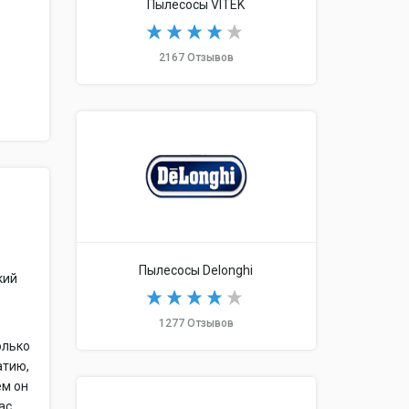
Пылесосы VITEK
2167 Отзывов
Пылесосы Delonghi
кий
1277 Отзывов
олько
атию,
ем он
ас