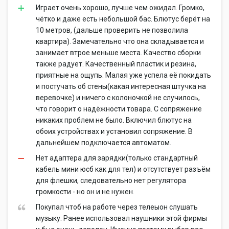
Играет очень хорошо, лучше чем ожидал. Громко,
чётко и даже есть небольшой бас. Блютус берёт на
10 метров, (дальше проверить не позволила
квартира). Замечательно что она складывается и
занимает втрое меньше места. Качество сборки
также радует. Качественный пластик и резина,
приятные на ощупь. Малая уже успела её покидать
и постучать об стены(какая интересная штучка на
веревочке) и ничего с колоночкой не случилось,
что говорит о надёжности товара. С сопряжение
никаких проблем не было. Включил блютус на
обоих устройствах и установил сопряжение. В
дальнейшем подключается автоматом.
Нет адаптера для зарядки(только стандартный
кабель мини юсб как для тел) и отсутствует разъём
для флешки, следовательно нет регулятора
громкости - но он и не нужен.
Покупал чтоб на работе через телеыон слушать
музыку. Ранее использовал наушники этой фирмы