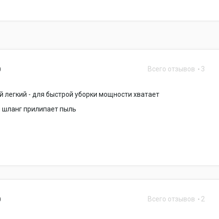
Всего отзывов
3
0
й легкий - для быстрой уборки мощности хватает
 и шланг прилипает пыль
Всего отзывов
2
0