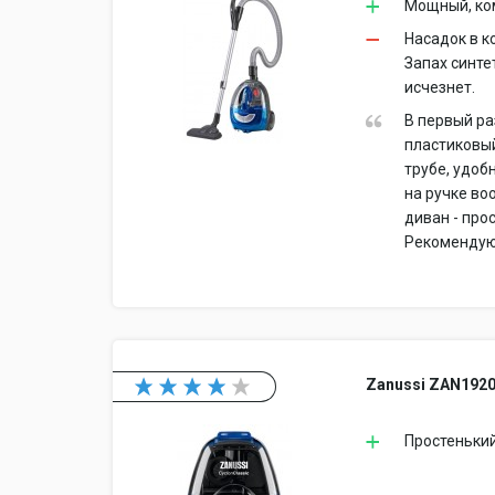
Мощный, ком
Насадок в к
Запах синте
исчезнет.
В первый ра
пластиковый
трубе, удоб
на ручке во
диван - про
Рекомендую
Zanussi ZAN192
Простеньки