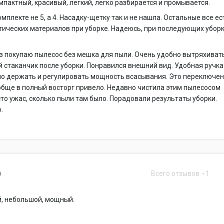
пактный, красивый, легкий, легко разбирается и промывается.
омплекте не 5, а 4. Насадку-щетку так и не нашла. Остальные все ес
тических материалов при уборке. Надеюсь, при последующих убор
з покупаю пылесос без мешка для пыли. Очень удобно вытряхиват
 стаканчик после уборки. Понравился внешний вид. Удобная ручка
но держать и регулировать мощность всасывания. Это переключе
обще в полный восторг привело. Недавно чистила этим пылесосом
сто ужас, сколько пыли там было. Порадовали результаты уборки.
.
Всего отзывов
1
0
й, небольшой, мощный.