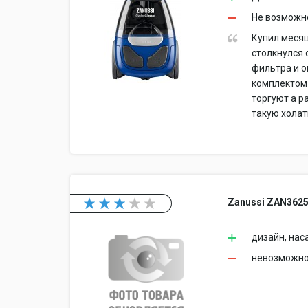
Не возможн
Купил месяц
столкнулся 
фильтра и о
комплектом
торгуют а р
такую хола
Zanussi ZAN362
дизайн, нас
невозможно 