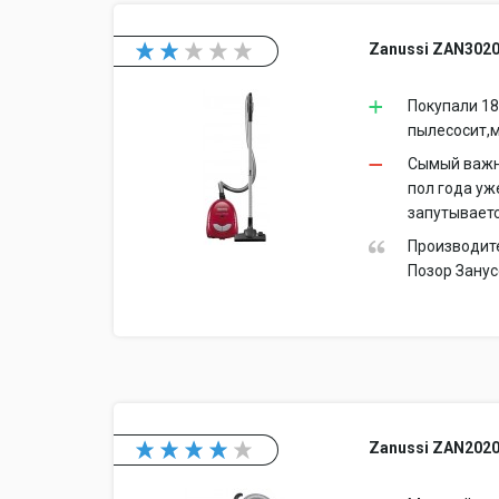
Zanussi ZAN302
Покупали 18
пылесосит,
Сымый важны
пол года уж
запутываетс
Производит
Позор Занус
Zanussi ZAN202