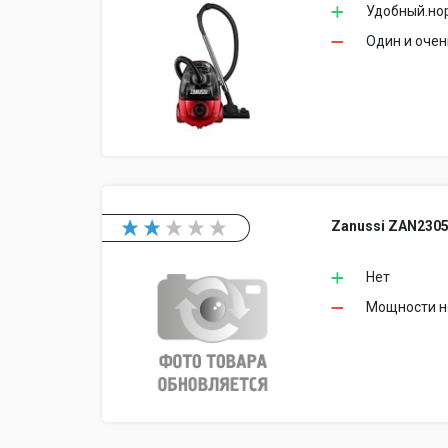
Удобный.но
Один и очен
Zanussi ZAN230
Нет
Мощности не