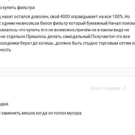
о купить фильтра
 назат остался доволен, свой 4000 оправдывает на все 100% .Но
с одним нюансом,за бился фильтр который бумажный.Начал поиск
казалось что купить его не возможно,причём не в каком виде не
 не отдельно.Пришлось делать самодельный.Получается что все
асходники бери где хочешь ,должно быть стыдно торговым сетям з
тность
Всего отзывов
3
5
адки.
заменить мешок когда он полон мусора.