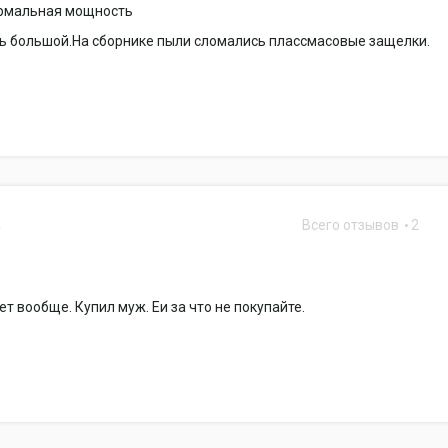
рмальная мощность
ь большой.На сборнике пыли сломались плассмасовые защелки.
Всего отзывов
2
5
т вообще. Купил муж. Еи за что не покупайте.