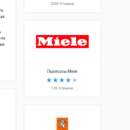
2500 Отзывов
ть.
ках
ь
 на
ние
Пылесосы Miele
125 Отзывов