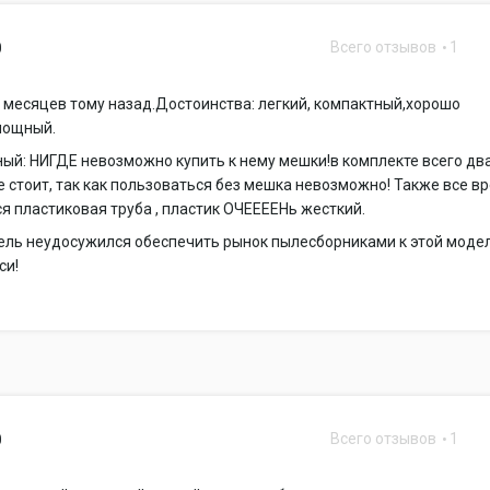
Всего отзывов
1
0
 месяцев тому назад.Достоинства: легкий, компактный,хорошо
мощный.
й: НИГДЕ невозможно купить к нему мешки!в комплекте всего дв
е стоит, так как пользоваться без мешка невозможно! Также все в
я пластиковая труба , пластик ОЧЕЕЕЕНь жесткий.
ель неудосужился обеспечить рынок пылесборниками к этой модел
си!
Всего отзывов
1
0