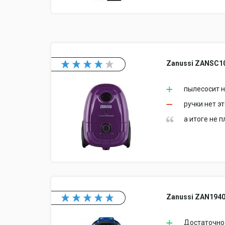
Zanussi ZANSC1
пылесосит н
ручки нет э
а итоге не 
Zanussi ZAN194
Достаточн