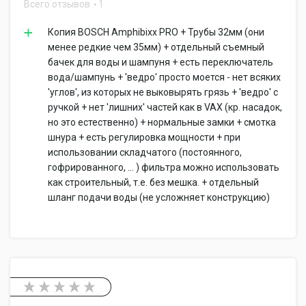
Всего отзывов
1
Копия BOSCH Amphibixx PRO + Трубы 32мм (они
менее редкие чем 35мм) + отдельный съемный
бачек для воды и шампуня + есть переключатель
вода/шампунь + 'ведро' просто моется - нет всяких
'углов', из которых не выковырять грязь + 'ведро' с
ручкой + нет 'лишних' частей как в VAX (кр. насадок,
но это естественно) + нормальные замки + смотка
шнура + есть регулировка мощности + при
использовании складчатого (постоянного,
гофрированного, ... ) фильтра можно использовать
как строительный, т.е. без мешка. + отдельный
шланг подачи воды (не усложняет конструкцию)