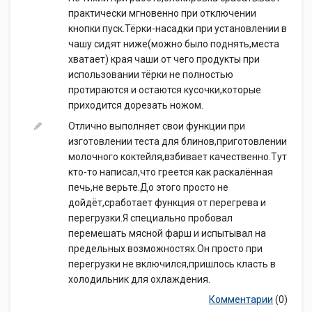
практически мгновенно при отключении
кнопки пуск.Тёрки-насадки при установлении в
чашу сидят ниже(можно было поднять,места
хватает) края чаши от чего продукты при
использовании тёрки не полностью
протираются и остаются кусочки,которые
приходится дорезать ножом.
Отлично выполняет свои функции при
изготовлении теста для блинов,приготовлении
молочного коктейля,взбивает качественно.Тут
кто-то написал,что греется как раскалённая
печь,не верьте.До этого просто не
дойдёт,сработает функция от перегрева и
перегрузки.Я специально пробовал
перемешать мясной фарш и испытывал на
предельных возможностях.Он просто при
перегрузки не включился,пришлось класть в
холодильник для охлаждения.
Комментарии
(0)