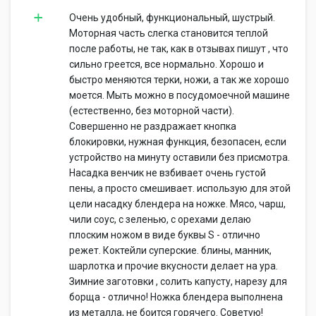
Очень удобный, функциональный, шустрый.
Моторная часть слегка становится теплой
после работы, не так, как в отзывах пишут , что
сильно греется, все нормально. Хорошо и
быстро меняются терки, ножи, а так же хорошо
моется. Мыть можно в посудомоечной машине
(естественно, без моторной части).
Совершенно не раздражает кнопка
блокировки, нужная функция, безопасен, если
устройство на минуту оставили без присмотра.
Насадка венчик не взбивает очень густой
пены, а просто смешивает. использую для этой
цели насадку блендера на ножке. Мясо, чарш,
чили соус, с зеленью, с орехами делаю
плоским ножом в виде буквы S - отлично
режет. Коктейли суперские. блины, манник,
шарлотка и прочие вкусности делает на ура.
Зимние заготовки , солить капусту, нарезу для
борща - отлично! Ножка блендера выполнена
из металла, не боится горячего. Советую!