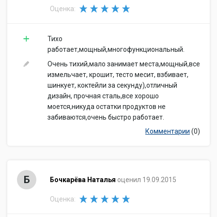
Оценка:
Тихо
работает,мощный,многофункциональный.
Очень тихий,мало занимает места,мощный,все
измельчает, крошит, тесто месит, взбивает,
шинкует, коктейли за секунду),отличный
дизайн, прочная сталь,все хорошо
моется,никуда остатки продуктов не
забиваются,очень быстро работает.
Комментарии
(0)
Б
Бочкарёва Наталья
оценил 19.09.2015
Оценка: