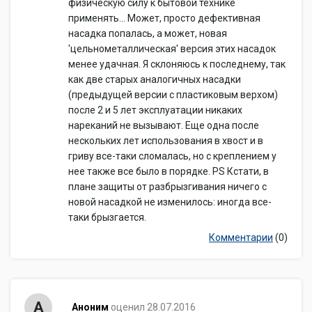
физическую силу к бытовой технике
применять... Может, просто дефективная
насадка попалась, а может, новая
'цельнометаллическая' версия этих насадок
менее удачная. Я склоняюсь к последнему, так
как две старых аналогичных насадки
(предыдущей версии с пластиковым верхом)
после 2 и 5 лет эксплуатации никаких
нареканий не вызывают. Еще одна после
нескольких лет использования в хвост и в
гриву все-таки сломалась, но с креплением у
нее также все было в порядке. PS Кстати, в
плане защиты от разбрызгивания ничего с
новой насадкой не изменилось: иногда все-
таки брызгается.
Комментарии
(0)
А
Аноним
оценил 28.07.2016