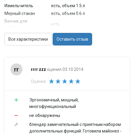
Измельчитель
есть, объем 1.5 л
Мерный стакан
есть, объем 0.6 л
Венчик для
есть
взбивания
Особенности
Все характеристики
Оставить отзыв
Материал
пластик
корпуса
Материал
металл
погружной части
rr
rrrr zzz
оценил 03.10.2014
Отверстие для
есть
ингредиентов
Оценка:
Габариты и вес
Размеры (Ш*В*Г)
5.7x39.6x5.7 см
Вес
0.85 кг
Эргономичный, мощный,
многофункциональный
Дополнительная
нарезка кружочками, соломкой
информация
не обнаружены
блендер замечательный с приятным набором
дополнительных функций. Готовила майонез -