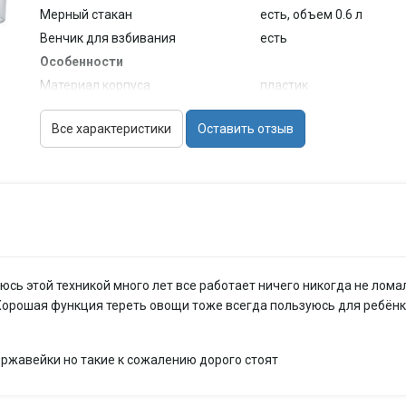
Мерный стакан
есть, объем 0.6 л
Венчик для взбивания
есть
Особенности
Материал корпуса
пластик
Материал погружной части
металл
Все характеристики
Оставить отзыв
Отверстие для ингредиентов
есть
Габариты и вес
Размеры (Ш*В*Г)
5.7x39.6x5.7 см
Вес
0.85 кг
Дополнительная информация
нарезка кружочками, с
сь этой техникой много лет все работает ничего никогда не ломал
Хорошая функция тереть овощи тоже всегда пользуюсь для ребёнка
ержавейки но такие к сожалению дорого стоят