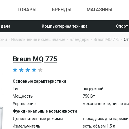
ТОВАРЫ
БРЕНДЫ
МАГАЗИНЫ
 дача
Компьютерная техника
Спорт
ухни
Измельчение и смешивание
Блендеры
Braun MQ 775
От
Braun MQ 775
Основные характеристики
Тип
погружной
Мощность
750 Вт
Управление
механическое, число ск
Функциональные возможности
Дополнительные режимы
терка, диск для нарезк
Измельчитель
есть, объем 1.5 л