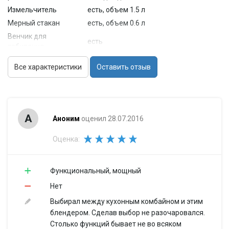
Измельчитель
есть, объем 1.5 л
Мерный стакан
есть, объем 0.6 л
Венчик для
есть
взбивания
Особенности
Все характеристики
Оставить отзыв
Материал
пластик
корпуса
Материал
металл
погружной части
А
Аноним
оценил 28.07.2016
Отверстие для
есть
ингредиентов
Оценка:
Габариты и вес
Размеры (Ш*В*Г)
5.7x39.6x5.7 см
Вес
0.85 кг
Функциональный, мощный
Дополнительная
Нет
нарезка кружочками, соломкой
информация
Выбирал между кухонным комбайном и этим
блендером. Сделав выбор не разочаровался.
Столько функций бывает не во всяком