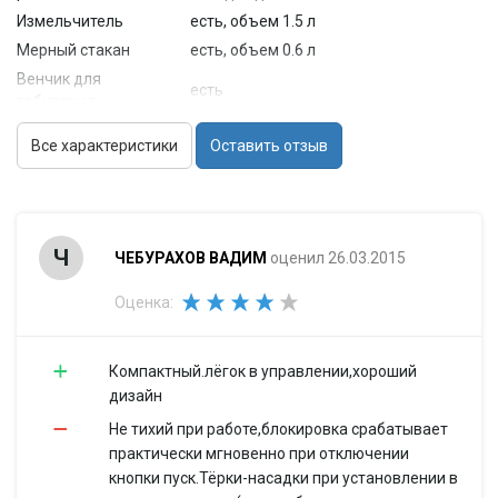
Измельчитель
есть, объем 1.5 л
Мерный стакан
есть, объем 0.6 л
Венчик для
есть
взбивания
Особенности
Все характеристики
Оставить отзыв
Материал
пластик
корпуса
Материал
металл
погружной части
Ч
ЧЕБУРАХОВ ВАДИМ
оценил 26.03.2015
Отверстие для
есть
ингредиентов
Оценка:
Габариты и вес
Размеры (Ш*В*Г)
5.7x39.6x5.7 см
Вес
0.85 кг
Компактный.лёгок в управлении,хороший
дизайн
Дополнительная
нарезка кружочками, соломкой
информация
Не тихий при работе,блокировка срабатывает
практически мгновенно при отключении
кнопки пуск.Тёрки-насадки при установлении в