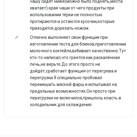
чашу сидят ниже(можно было поднять,места
хватает) края чаши от чего продукты при
использовании тёрки не полностью
протираются и остаются кусочки,которые
приходится дорезать ножом.
Отлично выполняет свои функции при
изготовлении теста для блинов,приготовлении
молочного коктейля,взбивает качественно.Тут
кто-то написал,что греется как раскалённая
печь,не верьте.До этого просто не
дойдёт,сработает функция от перегрева и
перегрузки.Я специально пробовал
перемешать мясной фарш и испытывал на
предельных возможностях.Он просто при
перегрузки не включился,пришлось класть в
холодильник для охлаждения.