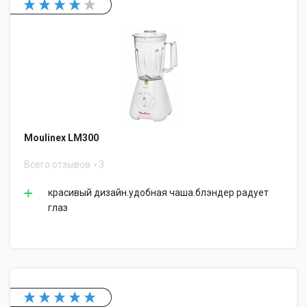
Moulinex LM300
Всего отзывов
3
красивый дизайн.удобная чаша.блэндер радует
глаз