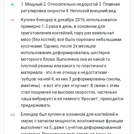
1. Мощный 2. Относительно недорогой 3. Плавная
регулировка скорости 4. Неплохой внешний вид
Куплен блендер в декабре 2016, использовался
примерно 1-2 раза в день, в основном для
приготовления коктейлей, пару раз измельчал
мясо (без костей), всё было порезано небольшими
кусочками. Однако, после 2х месяцев
использования деформировалась шестерня
моторного блока. Выполнена она из какой то
плотной резины или какого то пластичного
материала - это я не отношу к недостаткам -
'зубцов' на ней 4, из них 3 деформированы (сколы,
вмятины) - а вот это уже огорчает. В связи с этим
стал пошумнее на высоких скоростях, частенько
чаша вибрирует и её немного 'бросает', приходится
придерживать.
Блендер был куплен в основном для коктейлей и
смузи, с запасом мощности, возложенные функции
выполняет на 5, даже с учётом деформированной