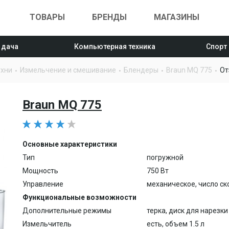
ТОВАРЫ
БРЕНДЫ
МАГАЗИНЫ
 дача
Компьютерная техника
Спорт
ухни
Измельчение и смешивание
Блендеры
Braun MQ 775
От
Braun MQ 775
Основные характеристики
Тип
погружной
Мощность
750 Вт
Управление
механическое, число ск
Функциональные возможности
Дополнительные режимы
терка, диск для нарезк
Измельчитель
есть, объем 1.5 л