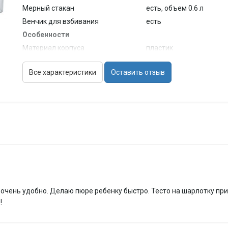
Мерный стакан
есть, объем 0.6 л
Венчик для взбивания
есть
Особенности
Материал корпуса
пластик
Материал погружной части
металл
Все характеристики
Оставить отзыв
Отверстие для ингредиентов
есть
Габариты и вес
Размеры (Ш*В*Г)
5.7x39.6x5.7 см
Вес
0.85 кг
Дополнительная информация
нарезка кружочками, с
 очень удобно. Делаю пюре ребенку быстро. Тесто на шарлотку при
!