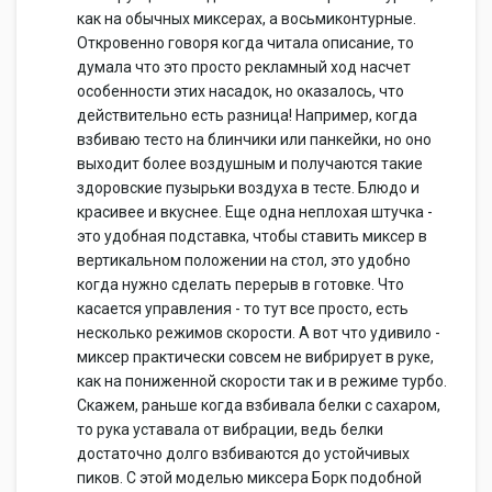
как на обычных миксерах, а восьмиконтурные.
Откровенно говоря когда читала описание, то
думала что это просто рекламный ход насчет
особенности этих насадок, но оказалось, что
действительно есть разница! Например, когда
взбиваю тесто на блинчики или панкейки, но оно
выходит более воздушным и получаются такие
здоровские пузырьки воздуха в тесте. Блюдо и
красивее и вкуснее. Еще одна неплохая штучка -
это удобная подставка, чтобы ставить миксер в
вертикальном положении на стол, это удобно
когда нужно сделать перерыв в готовке. Что
касается управления - то тут все просто, есть
несколько режимов скорости. А вот что удивило -
миксер практически совсем не вибрирует в руке,
как на пониженной скорости так и в режиме турбо.
Скажем, раньше когда взбивала белки с сахаром,
то рука уставала от вибрации, ведь белки
достаточно долго взбиваются до устойчивых
пиков. С этой моделью миксера Борк подобной