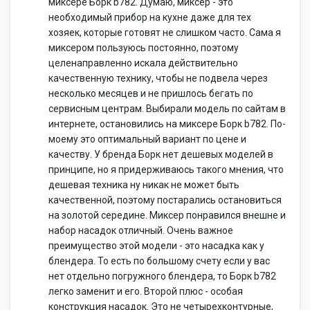
миксере Борк b782. Думаю, миксер - это
необходимый прибор на кухне даже для тех
хозяек, которые готовят не слишком часто. Сама я
миксером пользуюсь постоянно, поэтому
целенаправленно искала действительно
качественную технику, чтобы не подвела через
несколько месяцев и не пришлось бегать по
сервисным центрам. Выбирали модель по сайтам в
интернете, остановились на миксере Борк b782. По-
моему это оптимальный вариант по цене и
качеству. У бренда Борк нет дешевых моделей в
принципе, но я придерживаюсь такого мнения, что
дешевая техника ну никак не может быть
качественной, поэтому постарались остановиться
на золотой середине. Миксер понравился внешне и
набор насадок отличный. Очень важное
преимущество этой модели - это насадка как у
блендера. То есть по большому счету если у вас
нет отдельно погружного блендера, то Борк b782
легко заменит и его. Второй плюс - особая
конструкция насадок. Это не четырехконтурные,