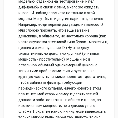
моделью, отданной на 'тестирование' и пел
дифирамбы в связи с этим, а чего же ожидать
иного... И наблюдалось это не только в этой
модели. Могут быть и другие варианты, конечно.
Например, люди первый раз увидели пылесос :D
Или сложно признать, что вещь за такие
деньжищи, в общем-то, не настолько хороша (как
часто случается с техникой типа Dyson - маркетинг,
ценник и самовнушение :D ) Ну а по делу:
симпатичный, но довольно крупный (учитывая
мощность - простительно). Мощный, но в
остальном обычный однокамерный циклон с
типичными проблемами: фильтрует только
крупную часть пыли, мимо пролетает достаточно,
чтобы забивать фильтр, требующий
периодического купания, ничего нового в этом
плане нет, мой старый самсунг десятилетней
давности работает так же в общем и целом, за
исключением мощности, но и движок у него
слабже. Покрытие наноклин - ну, если пылесосить
только мягкую пыль, перья там, шерсть, то оно