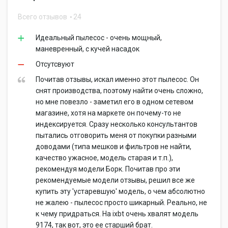
Всего отзывов
24
Идеальный пылесос - очень мощный,
маневренный, с кучей насадок
Отсутсвуют
Почитав отзывы, искал именно этот пылесос. Он
снят производства, поэтому найти очень сложно,
но мне повезло - заметил его в одном сетевом
магазине, хотя на маркете он почему-то не
индексируется. Сразу несколько консультантов
пытались отговорить меня от покупки разными
доводами (типа мешков и фильтров не найти,
качество ужасное, модель старая и т.п.),
рекомендуя модели Борк. Почитав про эти
рекомендуемые модели отзывы, решил все же
купить эту 'устаревшую' модель, о чем абсолютно
не жалею - пылесос просто шикарный. Реально, не
к чему придраться. На ixbt очень хвалят модель
9174, так вот, это ее старший брат.