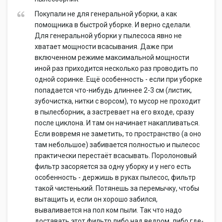
Покупали не для генеральной уборки, а как
помощника в быстрой уборке. И верно сделали.
Для генеральной уборки у пылесоса явно не
хватает мощности всасывания. Даже при
включенном режиме максимальной мощности
иной раз приходится несколько раз проводить по
одной соринке. Ещё особенность - если при уборке
попадается что-нибудь длиннее 2-3 см (листик,
зубочистка, нитки с ворсом), то мусор не проходит
в пылесборник, а застревает на его входе, сразу
после циклона. И там он начинает накапливаться.
Если вовремя не заметить, то пространство (а оно
там небольшое) забивается полностью и пылесос
практически перестаёт всасывать. Поролоновый
фильтр засоряется за одну уборку и у него есть
особенность - держишь в руках пылесос, фильтр
такой чистенький. Потянешь за перемычку, чтобы
вытащить и, если он хорошо забился,
вываливается на пол ком пыли. Так что надо
доставать этот фильтр либо над ведром, либо где-