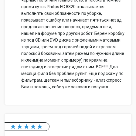
черные полы, или темные есть, а так-же в темное
время суток Philips FC 8820 отказывается
выполнять свои обязанности по уборке,
показывает ошибку или начинает пятиться назад
предлагаю решение вопроса, придумал не я,
нашел на форуме про другой робот. Берем коробку
из под CD или DVD диска с рифлеными матовыми
торцами, греем под горячей водой и отрезаем
полоской боковины, затем режем по нужной длине
и клеим(на момент к примеру) по краям на
светодиод и отверстие рядом с ним. ВСЕ!!!!! Два
месяца филя без проблем рулит. Еще подскажу по
фильтрам, щеткам и пылесборнику - алиэкспресс
Вам в помощь, себе уже заказал и получил.