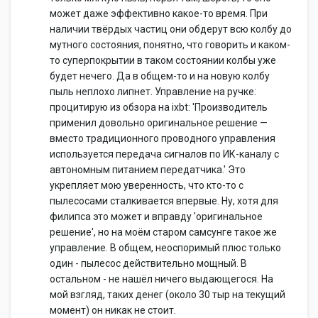
может даже эффективно какое-то время. При
наличии твёрдых частиц они обдерут всю колбу до
мутного состояния, понятно, что говорить и каком-
то суперпокрытии в таком состоянии колбы уже
будет нечего. Да в общем-то и на новую колбу
пыль неплохо липнет. Управление на ручке:
процитирую из обзора на ixbt: 'Производитель
применил довольно оригинальное решение —
вместо традиционного проводного управления
используется передача сигналов по ИК-каналу с
автономным питанием передатчика.' Это
укрепляет мою уверенность, что кто-то с
пылесосами сталкивается впервые. Ну, хотя для
филипса это может и вправду 'оригинальное
решение', но на моём старом самсунге такое же
управление. В общем, неоспоримый плюс только
один - пылесос действительно мощный. В
остальном - не нашёл ничего выдающегося. На
мой взгляд, таких денег (около 30 тыр на текущий
момент) он никак не стоит.