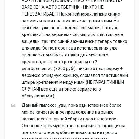
РФ - НУЛЕВОЕ! ДОЗВОНИТЬСЯ - НЕ РЕАЛЬНО. ПО
ЗАЯВКЕ НА АВТООТВЕТЧИК - НИКТО НЕ
ПЕРЕЗВАНИВАЕТ! На контейнерах липкие синие
зажимы и сами пластиковые защелки к ним. На
нижнем - уже через неделю сломался 1 штырь
крепления, на верхнем - сломались пластиковые
защелки, так что синий зажим висит теперь только
для вида. За полтора года использования уже
пришлось поменять: стакан для моющего
средства, он просто развалился на 2
составляющие (3200 руб!), нижнюю платформу +
верхнюю откидную крышку, сломался пластиковый
штырь крепления между ними (НЕ ГАРАНТИЙНЫЙ
СЛУЧАЙ! все еще в поиске сервисного
обслуживания!).
Данный пылесос, увы, пока единственное более
менее качественное предложение на рынке,
касающееся влажной уборки пола в квартире.
Основное преимущество - наличие вращающихся
щеток-полотеров, обеспечивающих не просто