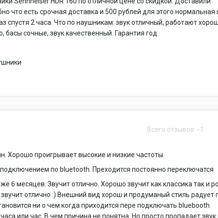
ики Sennheiser HDR 160 по отличной цене со скидкой. Доставили
бно что есть срочная доставка и 500 рублей для этого нормальная 
аз спустя 2 часа. Что по наушникам: звук отличный, работают хорош
, басы сочные, звук качественный. Гарантия год.
ушники
Всего отзывов
1
йн. Хорошо проигрывает высокие и низкие частоты.
подключением по bluetooth. Преходится постоянно переключатся
же 6 месяцев. Звучит отлично. Хорошо звучит как классика так и ро
звучит отлично :) Внешний вид хорош и продуманый стиль радует г
становится ни о чем когда приходится пере подключать bluebooth
часа или час. В чем причина не понятна. Но просто пропадает звук