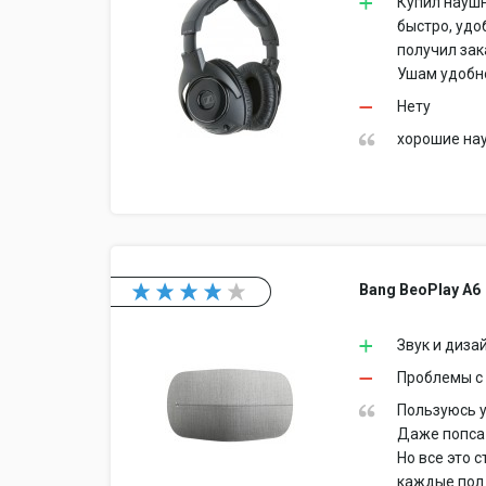
Купил наушн
быстро, удо
получил зак
Ушам удобно
Нету
хорошие на
Bang BeoPlay A6
Звук и диза
Проблемы с 
Пользуюсь у
Даже попса 
Но все это 
каждые пол 