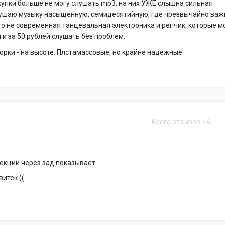
купки больше не могу слушать mp3, на них УЖЕ слышна сильная
лушаю музыку насыщенную, семидесятийную, где чрезвычайно важ
то не современная танцевальная электроника и репчик, которые 
 и за 50 рублей слушать без проблем.
орки - на высоте. Плстамассовые, но крайне надежные.
Всего отзывов
4
екции через зад показывает.
витек ((