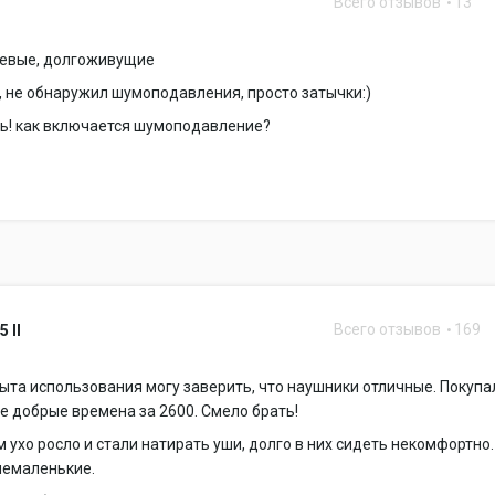
Всего отзывов
13
шевые, долгоживущие
, не обнаружил шумоподавления, просто затычки:)
ь! как включается шумоподавление?
Всего отзывов
169
 II
ыта использования могу заверить, что наушники отличные. Покупа
е добрые времена за 2600. Смело брать!
 ухо росло и стали натирать уши, долго в них сидеть некомфортно.
немаленькие.