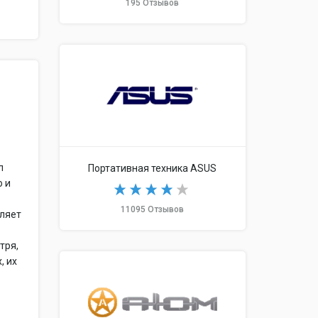
195 Отзывов
л
Портативная техника ASUS
ю и
о
11095 Отзывов
вляет
тря,
, их