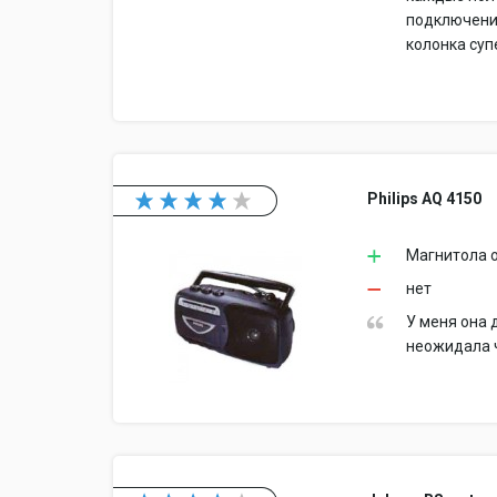
подключени
колонка суп
Philips AQ 4150
Магнитола 
нет
У меня она 
неожидала ч