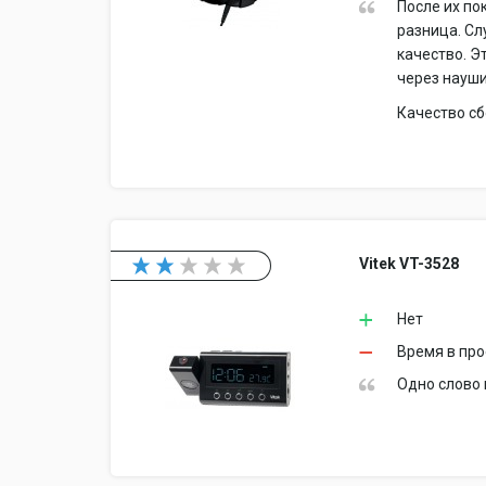
После их по
разница. С
качество. Э
через науши
Качество сб
Vitek VT-3528
Нет
Время в про
Одно слово 