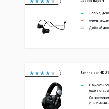
Jabees BSport
Легкие, де
очень тихие
Добрый ден
Sennheiser HD 215
С высоты оп
еще в стары
Со временем
уши у меня 