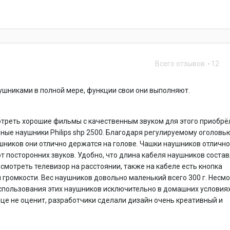
Всего отзывов
12
шниками в полной мере, функции свои они выполняют.
треть хорошие фильмы с качественным звуком для этого приобрё
ные наушники Philips shp 2500. Благодаря регулируемому оголовь
ников они отлично держатся на голове. Чашки наушников отличн
 посторонних звуков. Удобно, что длина кабеля наушников соста
 смотреть телевизор на расстоянии, также на кабеле есть кнопка
 громкости. Вес наушников довольно маленький всего 300 г. Несмо
спользования этих наушников исключительно в домашних условиях
ице не оценит, разработчики сделали дизайн очень креативный и