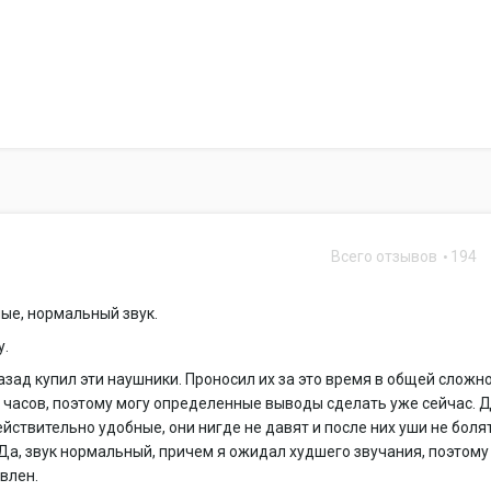
Всего отзывов
194
ые, нормальный звук.
у.
азад купил эти наушники. Проносил их за это время в общей сложн
часов, поэтому могу определенные выводы сделать уже сейчас. Д
йствительно удобные, они нигде не давят и после них уши не боля
Да, звук нормальный, причем я ожидал худшего звучания, поэтому
влен.