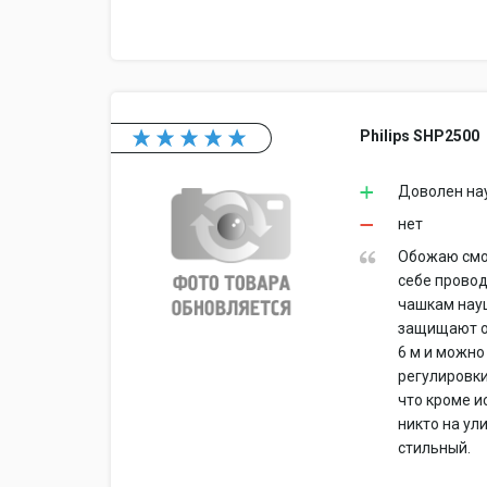
Philips SHP2500
Доволен нау
нет
Обожаю смо
себе провод
чашкам науш
защищают от
6 м и можно
регулировки
что кроме и
никто на ул
стильный.