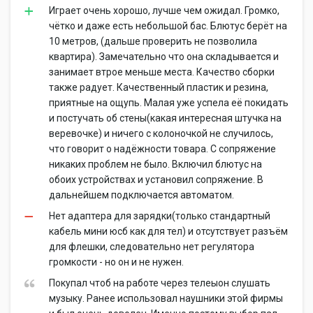
Играет очень хорошо, лучше чем ожидал. Громко,
чётко и даже есть небольшой бас. Блютус берёт на
10 метров, (дальше проверить не позволила
квартира). Замечательно что она складывается и
занимает втрое меньше места. Качество сборки
также радует. Качественный пластик и резина,
приятные на ощупь. Малая уже успела её покидать
и постучать об стены(какая интересная штучка на
веревочке) и ничего с колоночкой не случилось,
что говорит о надёжности товара. С сопряжение
никаких проблем не было. Включил блютус на
обоих устройствах и установил сопряжение. В
дальнейшем подключается автоматом.
Нет адаптера для зарядки(только стандартный
кабель мини юсб как для тел) и отсутствует разъём
для флешки, следовательно нет регулятора
громкости - но он и не нужен.
Покупал чтоб на работе через телеыон слушать
музыку. Ранее использовал наушники этой фирмы