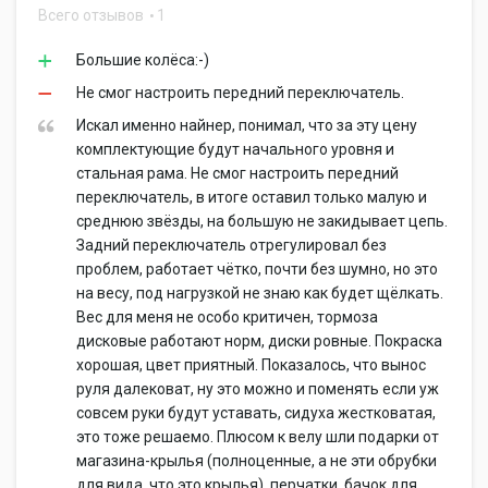
Всего отзывов
1
Большие колёса:-)
Не смог настроить передний переключатель.
Искал именно найнер, понимал, что за эту цену
комплектующие будут начального уровня и
стальная рама. Не смог настроить передний
переключатель, в итоге оставил только малую и
среднюю звёзды, на большую не закидывает цепь.
Задний переключатель отрегулировал без
проблем, работает чётко, почти без шумно, но это
на весу, под нагрузкой не знаю как будет щёлкать.
Вес для меня не особо критичен, тормоза
дисковые работают норм, диски ровные. Покраска
хорошая, цвет приятный. Показалось, что вынос
руля далековат, ну это можно и поменять если уж
совсем руки будут уставать, сидуха жестковатая,
это тоже решаемо. Плюсом к велу шли подарки от
магазина-крылья (полноценные, а не эти обрубки
для вида, что это крылья), перчатки, бачок для