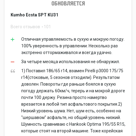
Kumho Ecsta SPT KU31
Всего отзывов
101
Отличная управляемость в сухую и мокрую погоду.
100% уверенность в управлении. Несколько раз
экстренно оттормаживался и всегда удачно.
За четыре месяца использования не обнаружил.
1) Поставил 186/65 r14, взамен Pirelli p3000 175/75
r14(стоковые, 5 сезонов отходили). Результатом
доволен. Повороты где раньше боялся в сухую
погоду держать 60км/ч, терерь и на мокрой дороге
почти 100 держу. Резина просто намертво
врезается в любой тип асфальтового покрытия.2)
Низкий уровень шума. Нет, шум есть, особенно на
"шершавом" асфальте, но общий уровень низкий.
Шумность сравниваю с Hankook Optima 195/55 R15,
которые стоят на второй машине. Тоже корейская