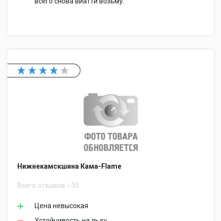
всего снова виатти возьму.
Нижнекамскшина Кама-Flame
Всего отзывов
35
Цена невысокая
Устойчивость на льду