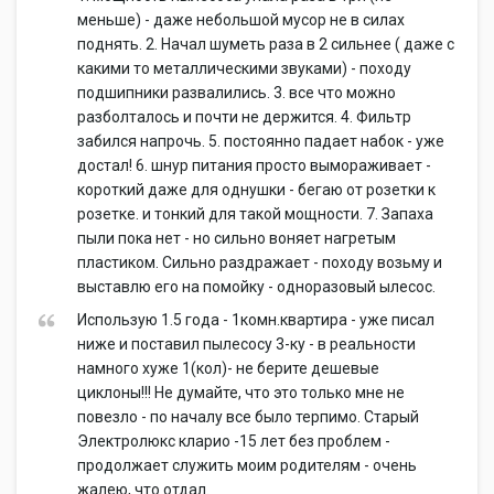
меньше) - даже небольшой мусор не в силах
поднять. 2. Начал шуметь раза в 2 сильнее ( даже с
какими то металлическими звуками) - походу
подшипники развалились. 3. все что можно
разболталось и почти не держится. 4. Фильтр
забился напрочь. 5. постоянно падает набок - уже
достал! 6. шнур питания просто вымораживает -
короткий даже для однушки - бегаю от розетки к
розетке. и тонкий для такой мощности. 7. Запаха
пыли пока нет - но сильно воняет нагретым
пластиком. Сильно раздражает - походу возьму и
выставлю его на помойку - одноразовый ылесос.
Использую 1.5 года - 1комн.квартира - уже писал
ниже и поставил пылесосу 3-ку - в реальности
намного хуже 1(кол)- не берите дешевые
циклоны!!! Не думайте, что это только мне не
повезло - по началу все было терпимо. Старый
Электролюкс кларио -15 лет без проблем -
продолжает служить моим родителям - очень
жалею, что отдал.