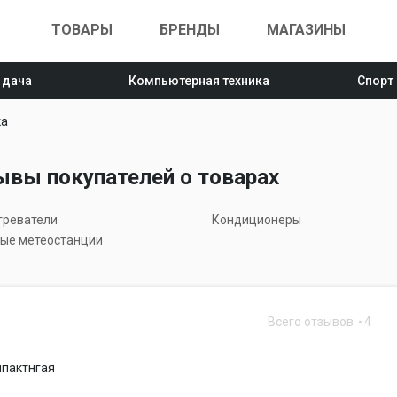
ТОВАРЫ
БРЕНДЫ
МАГАЗИНЫ
 дача
Компьютерная техника
Спорт
ка
ывы покупателей о товарах
греватели
Кондиционеры
ые метеостанции
Всего отзывов
4
мпактнгая