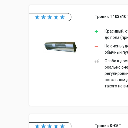
Тропик Т103Е10
Красивый, о
до пола (при
Не очень уд
обычный пул
Особо к дос
реально оче
регулировки
остальном д
такого не в
Тропик К-05Т