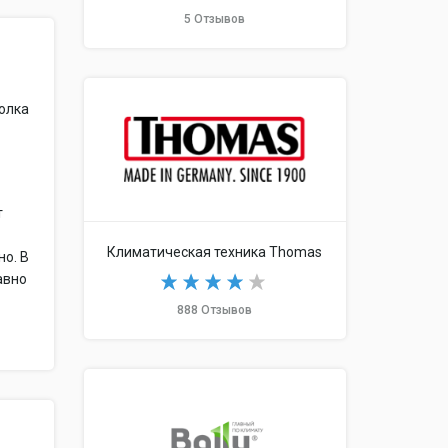
5 Отзывов
толка
т
Климатическая техника Thomas
но. В
авно
888 Отзывов