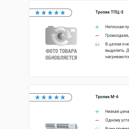
Тропик ТПЦ-5
Неплохая пу
Громоздкая,
В целом оче
выделить. Д
нагреваются
Тропик М-6
Низкая цена
Одному уст
Всем привет