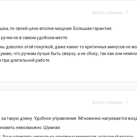
Всего отзывов
1
шка, по своей цене вполне мощная. Большая гарантия.
 ручки не в самом удобном месте.
нь доволен этой покупкой, даже каких-то критичных минусов не мо
умаю, что ручкам лучше быть сверху, а не сбоку, так как они немно
 при длительной работе.
Всего отзывов
1
 за такую длину. Удобное управление. Мгновенно нагревается возд
ановить невозможно. Шумная.
. Хочу отметить несколько основных моментов: холодный воздух