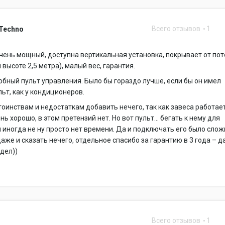
Всего отзывов
1
 Techno
чень мощный, доступна вертикальная установка, покрывает от по
 высоте 2,5 метра), малый вес, гарантия.
обный пульт управления. Было бы гораздо лучше, если бы он имел
ьт, как у кондиционеров.
тоинствам и недостаткам добавить нечего, так как завеса работае
нь хорошо, в этом претензий нет. Но вот пульт… бегать к нему для
 иногда не ну просто нет времени. Да и подключать его было слож
аже и сказать нечего, отдельное спасибо за гарантию в 3 года – д
идел))
Всего отзывов
1