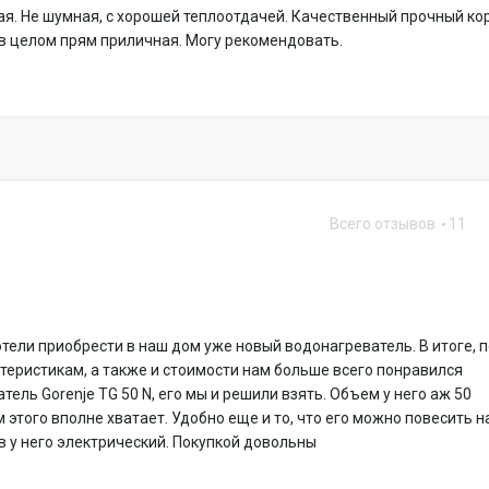
я. Не шумная, с хорошей теплоотдачей. Качественный прочный кор
 в целом прям приличная. Могу рекомендовать.
Всего отзывов
11
тели приобрести в наш дом уже новый водонагреватель. В итоге, 
теристикам, а также и стоимости нам больше всего понравился
тель Gorenje TG 50 N, его мы и решили взять. Объем у него аж 50
м этого вполне хватает. Удобно еще и то, что его можно повесить н
ев у него электрический. Покупкой довольны