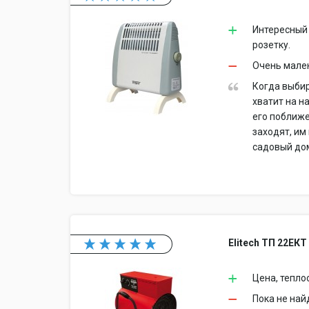
Интересный 
розетку.
Очень мале
Когда выбир
хватит на н
его поближе
заходят, им
садовый дом
Elitech ТП 22ЕКТ
Цена, тепло
Пока не на