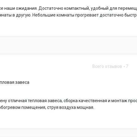
се наши ожидания. Достаточно компактный, удобный для переме
мнаты в другую. Небольшие комнаты прогревает достаточно быст
Всего отзывов
7
пловая завеса
ену отличная тепловая завеса, сборка качественная и монтаж прос
обогревом помещения, струя воздуха мощная.