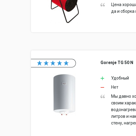
Цена хороша
да и сборка
Gorenje TG 50 N
Удобный
Нет
Мы давно хо
своим харак
водонагрева
литров и на
стену, нагр