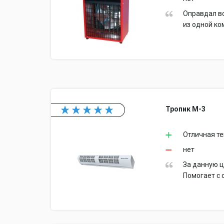
Оправдал в
из одной ко
Тропик М-3
Отличная те
нет
За данную ц
Помогает с 