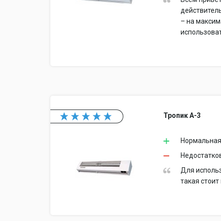
действитель
– на максим
использоват
Тропик А-3
Нормальная
Недостатков
Для использ
такая стоит