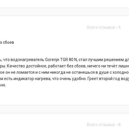
Всего отзывов
4
N
з сбоев
ь, что водонагреватель Gorenje TGR 80 N, стал лучшим решением д
ры. Качество достойное, работает без сбоев, ничего ни течёт лишн
ое он не ломается и с ним никогда не останешься в душе с холодн
ём есть индикатор нагрева, что очень удобно. Греет второй год вод
но.
Всего отзывов
8
N