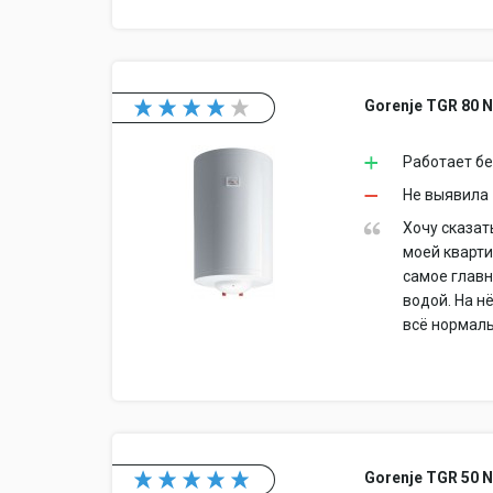
Gorenje TGR 80 
Работает бе
Не выявила
Хочу сказат
моей кварти
самое главн
водой. На н
всё нормаль
Gorenje TGR 50 