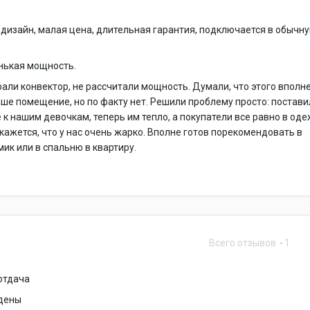
дизайн, малая цена, длительная гарантия, подключается в обычн
нькая мощность.
али конвектор, не рассчитали мощность. Думали, что этого вполн
аше помещение, но по факту нет. Решили проблему просто: постав
 к нашим девочкам, теперь им тепло, а покупатели все равно в од
 кажется, что у нас очень жарко. Вполне готов порекомендовать в
ик или в спальню в квартиру.
Всего отзывов
1
отдача
йдены