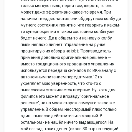
только мягкую пыль, перья там, шерсть, то оно
может даже эффективно какое-то время. При
наличии твёрдых частиц они обдерут всю колбу до
мутного состояния, понятно, что говорить и каком-
то суперпокрытии в таком состоянии колбы уже
будет нечего. Да в общем-то и на новую колбу
пыль неплохо липнет. Управление на ручке:
процитирую из обзора на ixbt: 'Производитель
применил довольно оригинальное решение —
вместо традиционного проводного управления
используется передача сигналов по ИК-каналу с
автономным питанием передатчика.' Это
укрепляет мою уверенность, что кто-то с
пылесосами сталкивается впервые. Ну, хотя для
филипса это может и вправду 'оригинальное
решение', но на моём старом самсунге такое же
управление. В общем, неоспоримый плюс только
один - пылесос действительно мощный. В
остальном - не нашёл ничего выдающегося. На
мой взгляд, таких денег (около 30 тыр на текущий