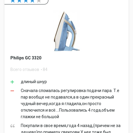
Philips GC 3320
Всего отзывов
84
длиный шнур
Сначала сломалась регулировка подачи пара. Т.е
пар вообще не подавался,а в один прекрасный
чудный вечер,когда я гладила,он просто
отключился и всё....Пользовались 4 года,объем
глажки не большой
Покупали в свое время,года 4 назад,(причем не за
дешево)по примеру свекрови.У нее тоже был