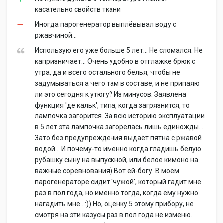
касательно свойств ткани
Иногда парогенератор выплёвывал воду с
ржавчиной...
Использую его уже больше 5 лет... Не сломался. Не
капризничает... Очень удобно в отглажке брюк с
утра, да и всего остального белья, чтобы не
задумываться а чего там в составе, и не припаяю
ли это сегодня к утюгу? Из минусов: Заявлена
функция 'де кальк', типа, когда загрязнится, то
лампочка загорится. За всю историю эксплуатации
в 5 лет эта лампочка загорелась лишь единожды...
Зато без предупреждения выдаёт пятна с ржавой
водой... И почему-то именно когда гладишь белую
рубашку сыну на выпускной, или белое кимоно на
важные соревнования) Вот ей-богу. В моём
парогенераторе сидит 'чужой', который гадит мне
раз в пол года, но именно тогда, когда ему нужно
нагадить мне...:)) Но, оценку 5 этому прибору, не
смотря на эти казусы раз в пол года не изменю.