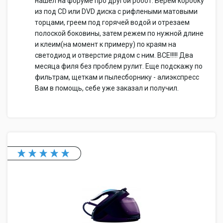
нашел на форуме про другой робот. Берем коробку
из под CD или DVD диска с рифлеными матовыми
торцами, греем под горячей водой и отрезаем
полоской боковины, затем режем по нужной длине
и клеим(на момент к примеру) по краям на
светодиод и отверстие рядом с ним. ВСЕ!!!!! Два
месяца филя без проблем рулит. Еще подскажу по
фильтрам, щеткам и пылесборнику - алиэкспресс
Вам в помощь, себе уже заказал и получил.