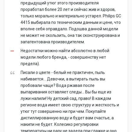
предыдущий утюг этого производителя
проработал более 20 лет и сейчас жив и здоров,
только морально и материально устарел. Philips GC
4415 выбирала по техническим данным и цене, что
вполне себя оправдало. Подошва данной модели
не может не скользить, она так сконструирована и
запатентована производителем.
Недостатки можно найти абсолютно в любой
модели любого бренда, - совершенству нет
предела).
Писали о цвете - белый не практичен, пыль
набивается... Девочки, а вытирать пыль вы
пробовали чаще? Вода ржавая после
выпаривания оставляет следы... Вы бы еще из
лужи налили! Ну детский сад, право! В каждом
регионе вода имеет свою структуру и жесткость и
утюг тут совершенно ни при чем. Покупайте
дистиллированную воду и будет вам счастье, а
накипи не будет. Колесико регулировки
температуры ни разу не задела при глажке и оно