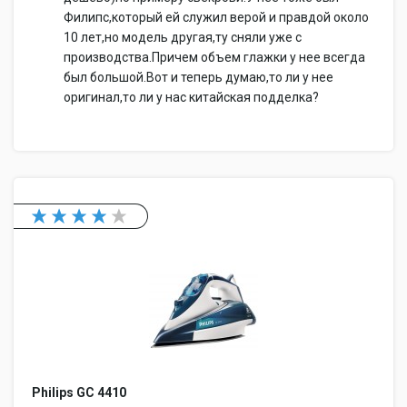
Филипс,который ей служил верой и правдой около
10 лет,но модель другая,ту сняли уже с
производства.Причем объем глажки у нее всегда
был большой.Вот и теперь думаю,то ли у нее
оригинал,то ли у нас китайская подделка?
Philips GC 4410