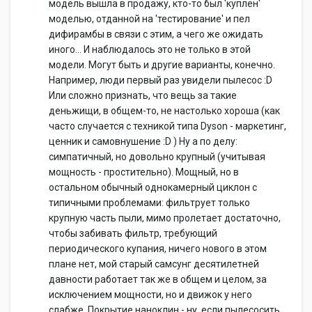
модель вышла в продажу, кто-то был 'куплен'
моделью, отданной на 'тестирование' и пел
дифирамбы в связи с этим, а чего же ожидать
иного... И наблюдалось это не только в этой
модели. Могут быть и другие варианты, конечно.
Например, люди первый раз увидели пылесос :D
Или сложно признать, что вещь за такие
деньжищи, в общем-то, не настолько хороша (как
часто случается с техникой типа Dyson - маркетинг,
ценник и самовнушение :D ) Ну а по делу:
симпатичный, но довольно крупный (учитывая
мощность - простительно). Мощный, но в
остальном обычный однокамерный циклон с
типичными проблемами: фильтрует только
крупную часть пыли, мимо пролетает достаточно,
чтобы забивать фильтр, требующий
периодического купания, ничего нового в этом
плане нет, мой старый самсунг десятилетней
давности работает так же в общем и целом, за
исключением мощности, но и движок у него
слабже. Покрытие наноклин - ну, если пылесосить