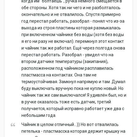
когда им "болтаешь", ручка немного смещается в
обе стороны. Хотя так ни чего и не разболталось
окончательно и не отвалилось. Спустя примерно
год перестал работать, разобрал - понял что из-за
выхода из строя пластины которая размыкалась
при включенном чайнике без воды (хотя без воды
я его ни разу не включал). перемкнул этот контакт
и чайник так же работал. Ещё через полгода снова
перестал работать. Разобрал - увидел что на
втором датчике температуры (закипания),
расположенном под чайником расплавилась
пластмасса на контактах. Она там не
термоустойчивая. Замкнул напрямую и там. Думал
буду выключать вручную пока не куплю новый. Но
чайник так же сам выключался! Я удивлён был, но и
в ручке оказалось тоже есть датчик, третий
получается, который исправно работает уже два с
небольшим года.
Чайник в целом отличный...)) Но вот отвалилась
петелька - пластмасска которая держит крышку на