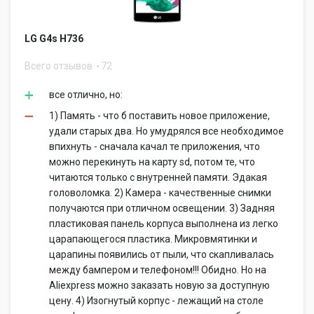
LG G4s H736
Всего отзывов
72
все отлично, но:
1) Память - что б поставить новое приложение,
удали старых два. Но умудрялся все необходимое
впихнуть - сначала качал те приложения, что
можно перекинуть на карту sd, потом те, что
читаются только с внутренней памяти. Эдакая
головоломка. 2) Камера - качественные снимки
получаются при отличном освещении. 3) Задняя
пластиковая панель корпуса выполнена из легко
царапающегося пластика. Микровмятинки и
царапины появились от пыли, что скапливалась
между бампером и телефоном!!! Обидно. Но на
Aliexpress можно заказать новую за доступную
цену. 4) Изогнутый корпус - лежащий на столе