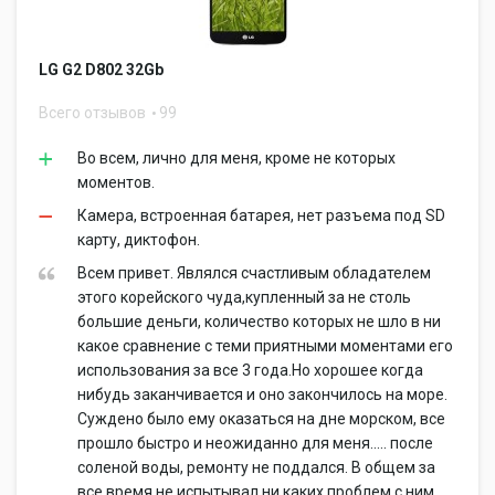
LG G2 D802 32Gb
Всего отзывов
99
Во всем, лично для меня, кроме не которых
моментов.
Камера, встроенная батарея, нет разъема под SD
карту, диктофон.
Всем привет. Являлся счастливым обладателем
этого корейского чуда,купленный за не столь
большие деньги, количество которых не шло в ни
какое сравнение с теми приятными моментами его
использования за все 3 года.Но хорошее когда
нибудь заканчивается и оно закончилось на море.
Суждено было ему оказаться на дне морском, все
прошло быстро и неожиданно для меня..... после
соленой воды, ремонту не поддался. В общем за
все время не испытывал ни каких проблем с ним