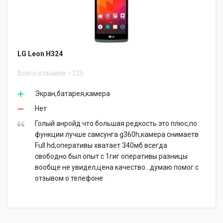
LG Leon H324
Всего отзывов
125
Экран,батарея,камера
Нет
Голый анройд что большая редкость это плюс,по
функции лучше самсунга g360h,камера снимаетв
Full hd,оперативы хватает 340мб всегда
свободно.был опыт с 1гиг оперативы разницы
вообще не увидел,цена качество...думаю помог с
отзывом о телефоне