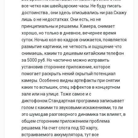
все четко как швейцарские часы. Не буду писать
достоинства , они здесь описывались ни раз.Скажу
лишь о не недостатках. Они есть, но не
принципиальны и решаемы. Камера, снимает
хорошо, но только в дневное, вечернее время
суток. Ночью кол-во кадров снижается, появляется
размытие картинки, не четкость и ощущение что
снимаешь, каким то дешевым китайским телефон
за 5000 руб. Но частично можно исправить
установив стороннее приложение, которое
помогает раскрыть некий скрытый потенциал
камеры. Особенно видны артефакты при снятии
каких то вспышек, спец эффектов в концертном
зале или на улице. Тоже самое и с
диктофоном.Стандартная программа записывает
голом с какими то звуковыми искажениями, то ли
это шумодав разговорного динамика так влияет, в
общем сторонним приложением проблема
решаема. На счет слота под SD карту,
встраиваемого аккумулятора, тут все