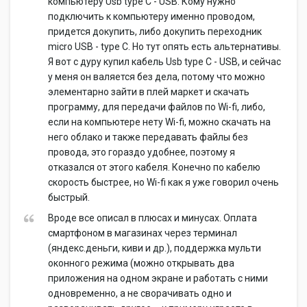
компьютеру Usb type C - USB. Кому нужно
подключить к компьютеру именно проводом,
придется докупить, либо докупить переходник
micro USB - type C. Но тут опять есть альтернативы.
Я вот с дуру купил кабель Usb type C - USB, и сейчас
у меня он валяется без дела, потому что можно
элементарно зайти в плей маркет и скачать
программу, для передачи файлов по Wi-fi, либо,
если на компьютере нету Wi-fi, можно скачать на
него облако и также передавать файлы без
провода, это гораздо удобнее, поэтому я
отказался от этого кабеля. Конечно по кабелю
скорость быстрее, но Wi-fi как я уже говорил очень
быстрый.
Вроде все описал в плюсах и минусах. Оплата
смартфоном в магазинах через терминал
(яндекс.деньги, киви и др.), поддержка мульти
оконного режима (можно открывать два
приложения на одном экране и работать с ними
одновременно, а не сворачивать одно и