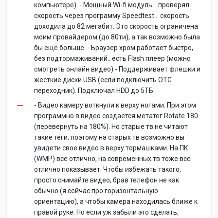
компьютере). - Мощный Wi-fi модуль... проверял
скорость через программу Speedtest... скорость
доходила до 82 мегабит. Это скорость ограничена
моим провайдером (до 80ти), а так возможно была
бы еще больше. - Браузер хром работает быстро,
без подтормаживаний.. есть Flash плеер (можно
смотреть онлайн видео) - Поддерживает флешки и
жесткие диски USB (если подключить OTG
переходник). Подключал HDD до 5ТБ
- Видео камеру воткнули к верху ногами. При этом
программно в видео создается метатег Rotate 180
(перевернуть на 180%). Но старые тв не читают
такие теги, поэтому на старых тв возможно вы
увидети свое видео в верху тормашками. На ПК
(WMP) все отлично, на современных тв тоже все
отлично показывает. Чтобы избежать такого,
просто снимайте видео, брав телефон не как
обычно (я сейчас про горизонтальную
ориентацию), а чтобы камера находилась ближе к
правой руке. Но если уж забыли это сделать,