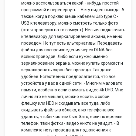
можно воспользоваться какой - нибудь простой
программой и перевернуть. - Нету видео выхода. А
также, когда подключаешь кабелем Usb type C -
USB к телевизору, можно смотреть только фото
(это я проверил на тв самсунт). Нельзя подключить
к телевизору для зеркалирования экрана, именно
проводом. Но тут есть альтернативы. Передавать
файлы для воспроизведения через DLNA без
всяких проводов. Либо если нужно именно
зеркалирование экрана, можно купить хромкаст и
зеркалировать экран без провода. Так даже
удобнее. Естественно предполагается, что все
устройства у вас в одной сети. - Многим маловато
памяти, особенно если снимать видео 4k UHD. Мне
лично это не мешает, можно носить с собой
флешку или HDD и скидывать все туда, либо
скидывать файлы в облако, а из телефона все
удалять, чтобы чистым был. Зато, если потеряешь
телефон, твои фотки - видео никто не увидит. - В
комплекте нету провода для подключения к