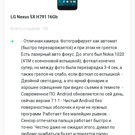
LG Nexus 5X H791 16Gb
Всего отзывов
90
- Отличная камера. Фотографирует как автомат
(быстро перезаряжается) и при этом не греется.
Есть лазерный авто фокус. До этого был Nokia 1020
(41M с ксеноновой вспышкой), фоткал конечно
супер, но между фото была перезарядка 3-4 сек, а
также грелся не слабо, если фоткал со вспышкой. -
Двойной светодиод, а это яркий фонарик и
хорошее освещение при видео съемке в темноте. -
Современное ПО. Android обновляется по сей день,
сейчас версия 7.1.1 - Чистый Android без
поверхностных оболочек и кучи не нужных
программ. Работает без малейших рывков. -
Сенсор отпечатка пальца работает быстро и
точно. Честно даже не ожидал этого, думал по
любому ошибаться будет и придется палец