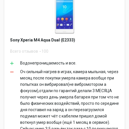
Sony Xperia M4 Aqua Dual (E2333)
Всего отзывов
100
Водонепроницаемость и все.
Оч сильный нагрев в играх, камера мыльная, через
месяц после покупки умерла камера вообще при
попытках он вибрировал(не вибромотором а
фокусом),отдали по гарантий делали 3 МЕСЯЦА
получил через день умерла батарея при том что не
было физических воздействий, просто по середине
дня поставил на заряд а он перезагрузился
подумал может чёт с кабелем пришел домой
воткнул умер вообще (ещё 1 месяц в сервисе).
Сейчас умер 3.5 разьём ток раза с 10 подкючаются