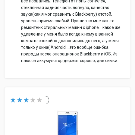
все порвались. Телефон от попы согнулся,
стеклянная задняя часть лопнула, качество
звука(как я мог сравнить с Blackberry) отстой,
уровень приема слабый. Пришел ко мне как-то
ремонтник стиральных машин с iphone... какое же
удивление у меня было когда к нему в ванной
комнате спокойно дозвонились до него, а у меня
только у окна( Android....это вообще ошибка
природы после операционок Blackberry и iOS. Из
плюсов аккумулятор держит хорошо, две симки.