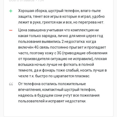
Всего отзывов
154
Хорошая сборка, шустрый телефон, влаго-пыле
защита, тянет все игры в которые я играл, удобно
лежит в руке, греется как и все, но перегрева нет.
Цена завышена учитывая что комплектция ни
какая только зарядка, лично для меня церез год
пользования выявились 2 недостатка: когда
включён 4G связь постоянно прыгает и пропадает
часто, поэтому хожу с 3G (приводящие обновления
от производителя ситуацию не исправили), плохая
вспышка ночью лучше не фоткать в полной
темноте, да и фонарь тоже слабый, носить лучше в
чехле т.к. быстро по царапается пласмас.
От телефона остались положительные
впечатления, компактный шустрый телефон,
надеюсь в будущем сони учтут все пожелания
пользователей и исправят недостатки.