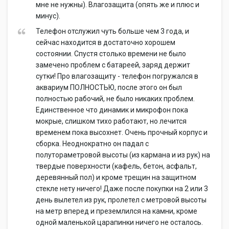
мне не нужны). Влагозащита (опять же и плюс и
минус).
Телефон отслужил чуть больше чем 3 года, и
сейчас находится в достаточно хорошем
состоянии. Спустя столько времени не было
замечено проблем с батареей, заряд держит
сутки! Про влагозащиту - телефон погружался в
аквариум ПОЛНОСТЬЮ, после этого он был
полностью рабочий, не было никаких проблем.
Единственное что динамик и микрофон пока
мокрые, слишком тихо работают, но лечится
временем пока высохнет. Очень прочный корпус и
сборка. Неоднократно он падал с
полутораметровой высоты (из кармана и из рук) на
твердые поверхности (кафель, бетон, асфальт,
деревянный пол) и кроме трещин на защитном
стекле нету ничего! Даже после покупки на 2 или 3
день вылетел из рук, пролетел с метровой высоты
на метр вперед и преземлился на камни, кроме
одной маленькой царапинки ничего не осталось.