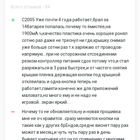
Всего отзывов
84
С2005 Уже почти 4 года работает,брал за
14батарея попалась почему то ёмистее,на
1900мА.ч,качество пластика очень хорошее ронял
сотню раз даже не треснул ни где,крышку снимал
уже больше сотни раз т.к заряжаю от проводов-
напрямую...при не осторожном отсоединении
резком контроллер питания сдох потому что,и стал
разряжаться в 3 раза быстрее,и от частого снятия
крышки пленка держащая кнопки под крышкой
отклеилась и одна кнопка теперь не
работает,памяти конечно же для приложений
маловато,но много ему и не надо не
игровой...экран яркий...
Ночему то не обновляется,ну и новая прошивка
мне не оч нравится...сразу меняются кнопки на
такие как у других брЕндов,средне виснет пару раз
может в месяц,и чуть чуть пару раз в день
бывает,учитывая что он по сравнению с многими