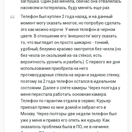
заглушка. Один раз меняла, сейчас она отвалилась
насовсем и потерялась, буду менять еще раз.
Телефон был куплен 2 года назад, и на данный
момент могу сказать многое, но попробую сделать
это как можно короче. У меня телефон в черном
цвете. В отношении его 'внешности' могу сказать
то, что выглядит он просто шикарно - тонкий,
удобный, безумно красиво смотрится без чехла (но
без чехла он скользкий из-за стёкол, есть
вероятность уронить и разбить). С первого же дня
использования приобрела на него
противоударные стёкла на экран и заднюю стенку,
поэтому за 2 года телефон остался в идеальном
состоянии. Далее о слёте камеры. Через полгода у
меня перестала работать основная камера.
Телефон по гарантии отдала в сервис. Курьер
приехал прямо ко мне домой и забрал его в
Москву. Через полторы-две недели телефон был
уже у меня и привёз его опять же курьер. Как
оказалось проблема была в ПО, не в начинке.