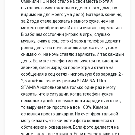
Сменили ПО и всё стало на свои места (хотя я
пыталась самостоятельно сделать это дома, но
видимо не для моего ума дело). Батарея, конечно,
за 2 года стала держать немного хуже, чем на
момент приобретения. И это, я считаю, нормально.
В рабочем состоянии (играю в игры, слушаю
музыку, сижу в соц. сетях) заряд телефон держит
ровно день - на ночь ставлю заряжать ->, утром
снимаю ->, на ночь ставлю заряжать. И так каждый
день. Если же телефон используется только для
звонков, смс и изредка просмотра и ответа на
сообщения в соц сетях - использую без зарядки 2 -
2,5 дня+включается режим STAMINA. Ultra
STAMINA использовала только один раз и могу
сказать, что в ситуации, когда телефон нужен
несколько дней, а возможности зарядить его нет,
то выручает он просто на все 100%. Камера
основная просто шикарна. На счет фронтальной
могу сказать, что качество фото колышется от
обстановки и освещения. Если фото делается на
улице днём - всё отлично. Если вечером, или же в