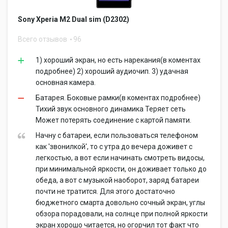
Sony Xperia M2 Dual sim (D2302)
Всего отзывов
96
1) хороший экран, но есть нарекания(в коментах
подробнее) 2) хороший аудиочип. 3) удачная
основная камера.
Батарея. Боковые рамки(в коментах подробнее)
Тихий звук основного динамика Теряет сеть
Может потерять соединение с картой памяти.
Начну с батареи, если пользоваться телефоном
как 'звонилкой', то с утра до вечера доживет с
легкостью, а вот если начинать смотреть видосы,
при минимальной яркости, он доживает только до
обеда, а вот с музыкой наоборот, заряд батареи
почти не тратится. Для этого достаточно
бюджетного смарта довольно сочный экран, углы
обзора порадовали, на солнце при полной яркости
экран хорошо читается, но огорчил тот факт что