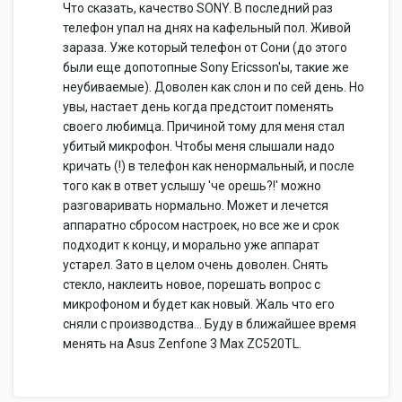
Что сказать, качество SONY. В последний раз
телефон упал на днях на кафельный пол. Живой
зараза. Уже который телефон от Сони (до этого
были еще допотопные Sony Ericsson'ы, такие же
неубиваемые). Доволен как слон и по сей день. Но
увы, настает день когда предстоит поменять
своего любимца. Причиной тому для меня стал
убитый микрофон. Чтобы меня слышали надо
кричать (!) в телефон как ненормальный, и после
того как в ответ услышу 'че орешь?!' можно
разговаривать нормально. Может и лечется
аппаратно сбросом настроек, но все же и срок
подходит к концу, и морально уже аппарат
устарел. Зато в целом очень доволен. Снять
стекло, наклеить новое, порешать вопрос с
микрофоном и будет как новый. Жаль что его
сняли с производства... Буду в ближайшее время
менять на Asus Zenfone 3 Max ZC520TL.