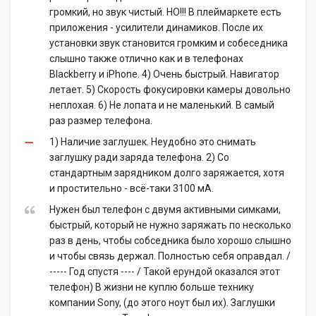
громкий, но звук чистый. НО!!! В плеймаркете есть
приложения - усилители динамиков. После их
установки звук становится громким и собеседника
слышно также отлично как и в телефонах
Blackberry и iPhone. 4) Очень быстрый. Навигатор
летает. 5) Скорость фокусировки камеры довольно
неплохая. 6) Не лопата и не маленький. В самый
раз размер телефона.
1) Наличие заглушек. Неудобно это снимать
заглушку ради заряда телефона. 2) Со
стандартным зарядником долго заряжается, хотя
и простительно - всё-таки 3100 мА.
Нужен был телефон с двумя активными симками,
быстрый, который не нужно заряжать по несколько
раз в день, чтобы собседника было хорошо слышно
и чтобы связь держал. Полностью себя оправдал. /
----- Год спустя ---- / Такой ерундой оказался этот
телефон) В жизни не куплю больше технику
компании Sony, (до этого ноут был их). Заглушки