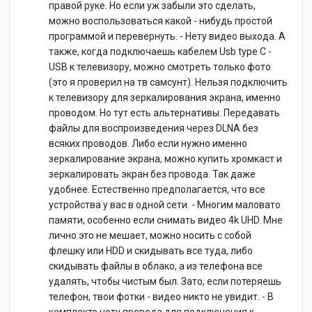
правой руке. Но если уж забыли это сделать,
можно воспользоваться какой - нибудь простой
программой и перевернуть. - Нету видео выхода. А
также, когда подключаешь кабелем Usb type C -
USB к телевизору, можно смотреть только фото
(это я проверил на тв самсунт). Нельзя подключить
к телевизору для зеркалирования экрана, именно
проводом. Но тут есть альтернативы. Передавать
файлы для воспроизведения через DLNA без
всяких проводов. Либо если нужно именно
зеркалирование экрана, можно купить хромкаст и
зеркалировать экран без провода. Так даже
удобнее. Естественно предполагается, что все
устройства у вас в одной сети. - Многим маловато
памяти, особенно если снимать видео 4k UHD. Мне
лично это не мешает, можно носить с собой
флешку или HDD и скидывать все туда, либо
скидывать файлы в облако, а из телефона все
удалять, чтобы чистым был. Зато, если потеряешь
телефон, твои фотки - видео никто не увидит. - В