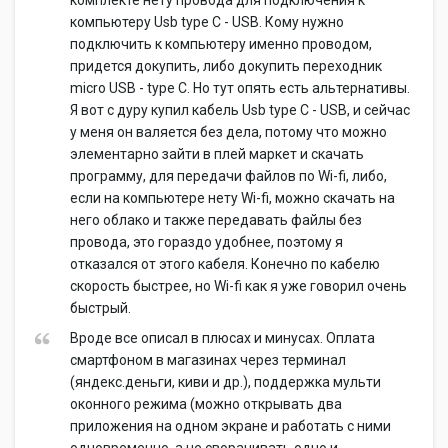
комплекте нету провода для подключения к
компьютеру Usb type C - USB. Кому нужно
подключить к компьютеру именно проводом,
придется докупить, либо докупить переходник
micro USB - type C. Но тут опять есть альтернативы.
Я вот с дуру купил кабель Usb type C - USB, и сейчас
у меня он валяется без дела, потому что можно
элементарно зайти в плей маркет и скачать
программу, для передачи файлов по Wi-fi, либо,
если на компьютере нету Wi-fi, можно скачать на
него облако и также передавать файлы без
провода, это гораздо удобнее, поэтому я
отказался от этого кабеля. Конечно по кабелю
скорость быстрее, но Wi-fi как я уже говорил очень
быстрый.
Вроде все описал в плюсах и минусах. Оплата
смартфоном в магазинах через терминал
(яндекс.деньги, киви и др.), поддержка мульти
оконного режима (можно открывать два
приложения на одном экране и работать с ними