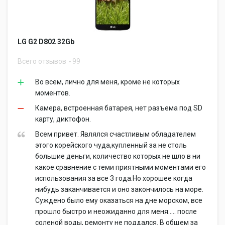
LG G2 D802 32Gb
Всего отзывов
99
Во всем, лично для меня, кроме не которых
моментов.
Камера, встроенная батарея, нет разъема под SD
карту, диктофон.
Всем привет. Являлся счастливым обладателем
этого корейского чуда,купленный за не столь
большие деньги, количество которых не шло в ни
какое сравнение с теми приятными моментами его
использования за все 3 года.Но хорошее когда
нибудь заканчивается и оно закончилось на море.
Суждено было ему оказаться на дне морском, все
прошло быстро и неожиданно для меня..... после
соленой воды, ремонту не поддался. В общем за