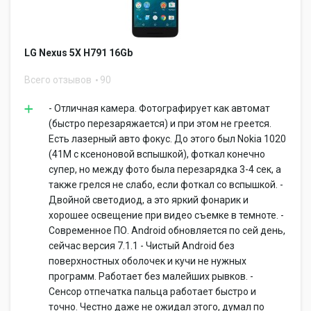
LG Nexus 5X H791 16Gb
Всего отзывов
90
- Отличная камера. Фотографирует как автомат
(быстро перезаряжается) и при этом не греется.
Есть лазерный авто фокус. До этого был Nokia 1020
(41M с ксеноновой вспышкой), фоткал конечно
супер, но между фото была перезарядка 3-4 сек, а
также грелся не слабо, если фоткал со вспышкой. -
Двойной светодиод, а это яркий фонарик и
хорошее освещение при видео съемке в темноте. -
Современное ПО. Android обновляется по сей день,
сейчас версия 7.1.1 - Чистый Android без
поверхностных оболочек и кучи не нужных
программ. Работает без малейших рывков. -
Сенсор отпечатка пальца работает быстро и
точно. Честно даже не ожидал этого, думал по