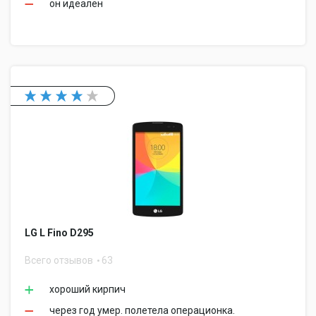
он идеален
LG L Fino D295
Всего отзывов
63
хороший кирпич
через год умер. полетела операционка.