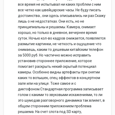
все время не испытывал ни каких проблем с ним
все четко как швейцарские часы. Не буду писать
достоинства , они здесь описывались ни раз.Скажу
лишь о не недостатках. Они есть, но не
принципиальны и решаемы. Камера, снимает
хорошо, но только в дневное, вечернее время
суток. Ночью кол-во кадров снижается, появляется
размытие картинки, не четкость и ощущение что
снимаешь, каким то дешевым китайским телефон
за 5000 руб. Но частично можно исправить
установив стороннее приложение, которое
помогает раскрыть некий скрытый потенциал
камеры. Особенно видны артефакты при снятии
каких то вспышек, спец эффектов в концертном
зале или на улице. Тоже самое и с
диктофоном.Стандартная программа записывает
голом с какими то звуковыми искажениями, то ли
это шумодав разговорного динамика так влияет, в
общем сторонним приложением проблема
решаема. На счет слота под SD карту,