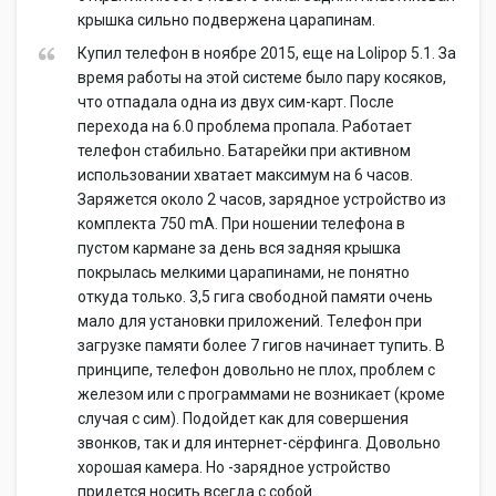
крышка сильно подвержена царапинам.
Купил телефон в ноябре 2015, еще на Lolipop 5.1. За
время работы на этой системе было пару косяков,
что отпадала одна из двух сим-карт. После
перехода на 6.0 проблема пропала. Работает
телефон стабильно. Батарейки при активном
использовании хватает максимум на 6 часов.
Заряжется около 2 часов, зарядное устройство из
комплекта 750 mA. При ношении телефона в
пустом кармане за день вся задняя крышка
покрылась мелкими царапинами, не понятно
откуда только. 3,5 гига свободной памяти очень
мало для установки приложений. Телефон при
загрузке памяти более 7 гигов начинает тупить. В
принципе, телефон довольно не плох, проблем с
железом или с программами не возникает (кроме
случая с сим). Подойдет как для совершения
звонков, так и для интернет-сёрфинга. Довольно
хорошая камера. Но -зарядное устройство
придется носить всегда с собой.