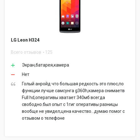
LG Leon H324
Всего отзывов
125
Экран,батарея,камера
Нет
Голый анройд что большая редкость это плюс,по
функции лучше самсунга g360h,камера снимаетв
Full hd,оперативы хватает 340мб всегда
свободно.был опыт с 1гиг оперативы разницы
вообще не увидел,цена качество...думаю помог с
отзывом о телефоне