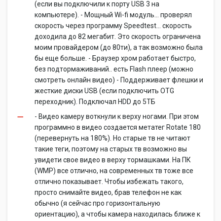
(если вы подключили к порту USB 3 на
компьютере). - Мощный Wi-fi модуль... проверял
скорость через программу Speedtest... скорость
доходила до 82 мегабит. Это скорость ограничена
моим провайдером (до 80ти), а так возможно была
бы еще больше. - Браузер хром работает быстро,
без подтормаживаний.. есть Flash плеер (можно
смотреть онлайн видео) - Поддерживает флешки и
жесткие диски USB (если подключить OTG
переходник). Подключал HDD до 5ТБ
- Видео камеру воткнули к верху ногами. При этом
программно в видео создается метатег Rotate 180
(перевернуть на 180%). Но старые тв не читают
такие теги, поэтому на старых тв возможно вы
увидети свое видео в верху тормашками. На ПК
(WMP) все отлично, на современных тв тоже все
отлично показывает. Чтобы избежать такого,
просто снимайте видео, брав телефон не как
обычно (я сейчас про горизонтальную
ориентацию), а чтобы камера находилась ближе к