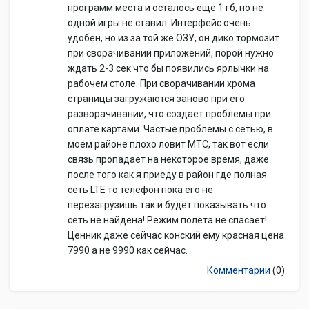
программ места и осталось еще 1 гб, но не
одной игры не ставил. Интерфейс очень
удобен, но из за той же ОЗУ, он дико тормозит
при сворачивании приложений, порой нужно
ждать 2-3 сек что бы появились ярлычки на
рабочем столе. При сворачивании хрома
страницы загружаются заново при его
разворачивании, что создает проблемы при
оплате картами. Частые проблемы с сетью, в
моем районе плохо ловит МТС, так вот если
связь пропадает на некоторое время, даже
после того как я приеду в район где полная
сеть LTE то телефон пока его не
перезагрузишь так и будет показывать что
сеть не найдена! Режим полета не спасает!
Ценник даже сейчас конский ему красная цена
7990 а не 9990 как сейчас.
Комментарии
(0)