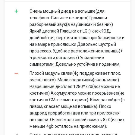
Очень мощный диод на вспышке(для
телефона. Сильнее не видел) Громки и
разборчевый звук(в наушниках и без них)
Яркий дисплей Плюшки от LG :) кнокКОД,
двойной тач, верхняя шторка при блокировке и
на камере приколюшки Довольно шустрый
процессор. Удобное расположение клавишь(+
-громкости и остальных) Управление
симкартами. Довольно устойчив к подениям.
Плохой модуль связи(4g поддерживает плох,
очень плохо). Мало оперативки(очень мало)
Разрешение дисплея 1280*720(возможно не
кретично) Аккумулятор можно посерьёзнее(не
кретично СМ. в коментариях). Камера пойдёт(с
пивом, спасает мощная вспышка). Плохо
андроид проработан два или три приложеня
не пошли. Очень мало своей память 8 гб(из них
меньше 4gb осталось на приложения).