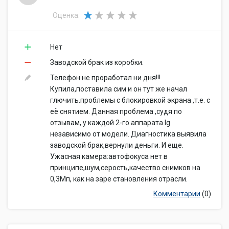
Оценка:
Нет
Заводской брак из коробки.
Телефон не проработал ни дня!!!
Купила,поставила сим и он тут же начал
глючить.проблемы с блокировкой экрана ,т.е. с
её снятием. Данная проблема ,судя по
отзывам, у каждой 2-го аппарата lg
независимо от модели. Диагностика выявила
заводской брак,вернули деньги. И еще.
Ужасная камера:автофокуса нет в
принципе,шум,серость,качество снимков на
0,3Мп, как на заре становления отрасли.
Комментарии
(0)