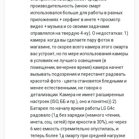
производительность (мною смарт
использовался больше для работы в разных
приложениях + серфинг в инете + просмотр
видео + музыка и со своими задачами
справлялся на твердую 4-ку). О недостатках: 1)
камера: когда вы сделаете пару фоток в
магазине, то скорее всего камера этого смарта
вас устроит, но по мере использования камеры
в условиях не лучшего освещения (в
помещении, вечернее время) камера начнет
вызывать подозрения и перестанет радовать
красотой фото - цвета становятся бледными и
менее естественными, не говоря о
детализации. Камера не имеет расширенных
настроек (ISO, ББ и пр.), оно и понятно)) 2)
Батарея: по началу время работы LG G4c
радовало (1д без зарядки (немного чтения,
инета, соц. сетей) при яркости в 30%), но через
6 мес емкость стремительно опустилась, и
теперь более 1д смарту при средней нагрузке