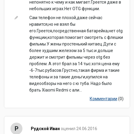
непонятно к чему и как мигает.Греется даже в
небольших играх.Нет OTG функции.
Сам телефон не плохой,даже сейчас
нравится,но не взял бы
его.Греется,посредственная батарейка,нет otg
функции,которая помогает смотреть с флешки
фильмы.У жены простенький китаец Дуги с
более худшим железом за 5 тыс.и дольше
держит и смотрит фильмы через otg без
проблем. А этот брал за 14 тыс.хотя цена ему
-6-7тыс.рубасов.Грустно,такая фирма и такие
телефоны и за такие деньги,купился на
видеообзоры на него с ю туба. Надо было
брать Xiaomi Redmi с али...
Комментарии
(0)
Р
Рудской Иван
оценил 24.06.2016