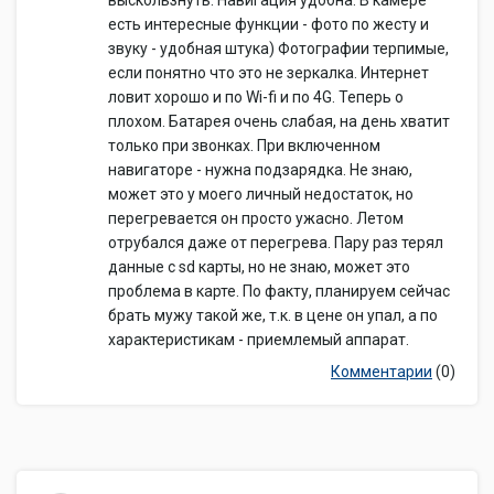
выскользнуть. Навигация удобна. В камере
качестве USB-накопителя
есть интересные функции - фото по жесту и
Дополнительная информация
звуку - удобная штука) Фотографии терпимые,
Оценка
Роскачества
3.935
если понятно что это не зеркалка. Интернет
Дата анонсирования
2015-05-19
ловит хорошо и по Wi-fi и по 4G. Теперь о
плохом. Батарея очень слабая, на день хватит
только при звонках. При включенном
навигаторе - нужна подзарядка. Не знаю,
может это у моего личный недостаток, но
перегревается он просто ужасно. Летом
отрубался даже от перегрева. Пару раз терял
данные с sd карты, но не знаю, может это
проблема в карте. По факту, планируем сейчас
брать мужу такой же, т.к. в цене он упал, а по
характеристикам - приемлемый аппарат.
Комментарии
(0)