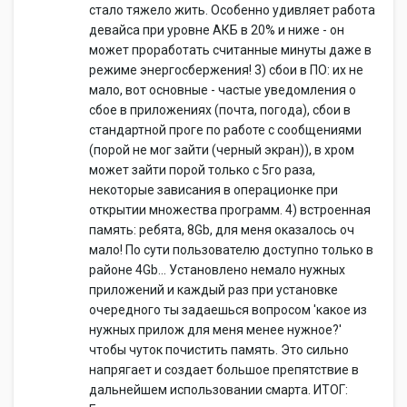
стало тяжело жить. Особенно удивляет работа
девайса при уровне АКБ в 20% и ниже - он
может проработать считанные минуты даже в
режиме энергосбержения! 3) сбои в ПО: их не
мало, вот основные - частые уведомления о
сбое в приложениях (почта, погода), сбои в
стандартной проге по работе с сообщениями
(порой не мог зайти (черный экран)), в хром
может зайти порой только с 5го раза,
некоторые зависания в операционке при
открытии множества программ. 4) встроенная
память: ребята, 8Gb, для меня оказалось оч
мало! По сути пользователю доступно только в
районе 4Gb... Установлено немало нужных
приложений и каждый раз при установке
очередного ты задаешься вопросом 'какое из
нужных прилож для меня менее нужное?'
чтобы чуток почистить память. Это сильно
напрягает и создает большое препятствие в
дальнейшем использовании смарта. ИТОГ: