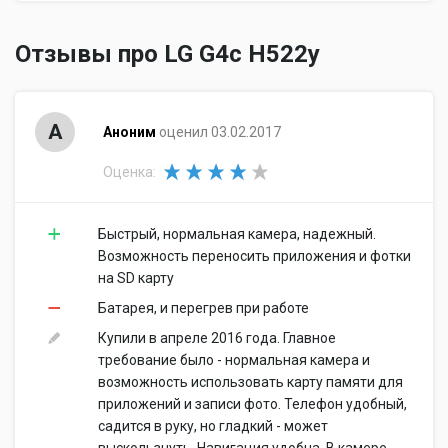
8 Гб
памяти
Объем оперативной
1 Гб
Отзывы про LG G4c H522y
памяти
Слот для карт памяти
есть, объемом до 32 Гб
Питание
А
Аноним
оценил 03.02.2017
Тип аккумулятора
Li-Ion
Емкость аккумулятора
2540 мА⋅ч
Оценка:
Аккумулятор
съемный
Тип разъема для зарядки
micro-USB
Быстрый, нормальная камера, надежный.
Другие функции
Возможность переносить приложения и фотки
голосовой набор,
Управление
на SD карту
голосовое управление
Батарея, и перегрев при работе
Режим полета
есть
Профиль A2DP
есть
Купили в апреле 2016 года. Главное
требование было - нормальная камера и
освещенности,
Датчики
возможность использовать карту памяти для
приближения
приложений и записи фото. Телефон удобный,
Фонарик
есть
садится в руку, но гладкий - может
Использование в
есть