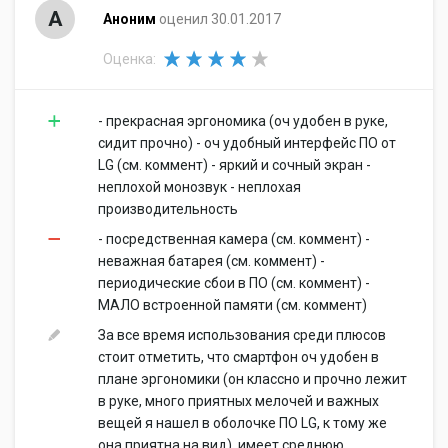
А
Аноним
оценил 30.01.2017
Оценка:
- прекрасная эргономика (оч удобен в руке,
сидит прочно) - оч удобный интерфейс ПО от
LG (см. коммент) - яркий и сочный экран -
неплохой монозвук - неплохая
производительность
- посредственная камера (см. коммент) -
неважная батарея (см. коммент) -
периодические сбои в ПО (см. коммент) -
МАЛО встроенной памяти (см. коммент)
За все время использования среди плюсов
стоит отметить, что смартфон оч удобен в
плане эргономики (он классно и прочно лежит
в руке, много приятных мелочей и важных
вещей я нашел в оболочке ПО LG, к тому же
она приятна на вид), имеет среднюю