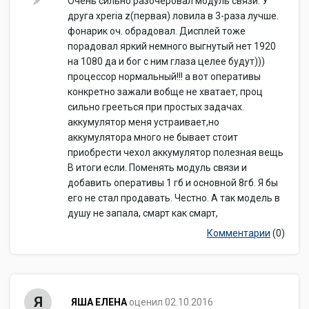
Очень сильно разочеровал модуль связи. У
друга xperia z(первая) ловила в 3-раза лучше.
фонарик оч. обрадовал. Дисплей тоже
порадовал яркий немного выгнутый нет 1920
на 1080 да и бог с ним глаза целее будут)))
процессор нормальный!!! а вот оперативы
конкретно зажали вобще не хватает, проц
сильно грееться при простых задачах.
аккумулятор меня устраивает,но
аккумулятора много не бывает стоит
приобрести чехол аккумулятор полезная вещь
В итоги если. Поменять модуль связи и
добавить оперативы 1 гб и основной 8гб. Я бы
его не стал продавать. Честно. А так модель в
душу не запала, смарт как смарт,
Комментарии
(0)
Я
ЯША ЕЛЕНА
оценил 02.10.2016