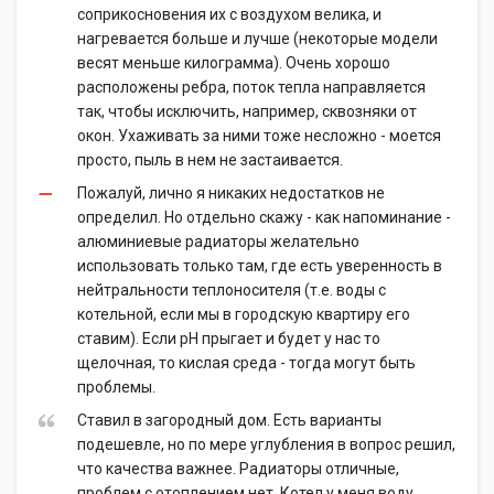
соприкосновения их с воздухом велика, и
нагревается больше и лучше (некоторые модели
весят меньше килограмма). Очень хорошо
расположены ребра, поток тепла направляется
так, чтобы исключить, например, сквозняки от
окон. Ухаживать за ними тоже несложно - моется
просто, пыль в нем не застаивается.
Пожалуй, лично я никаких недостатков не
определил. Но отдельно скажу - как напоминание -
алюминиевые радиаторы желательно
использовать только там, где есть уверенность в
нейтральности теплоносителя (т.е. воды с
котельной, если мы в городскую квартиру его
ставим). Если pH прыгает и будет у нас то
щелочная, то кислая среда - тогда могут быть
проблемы.
Ставил в загородный дом. Есть варианты
подешевле, но по мере углубления в вопрос решил,
что качества важнее. Радиаторы отличные,
проблем с отоплением нет. Котел у меня воду