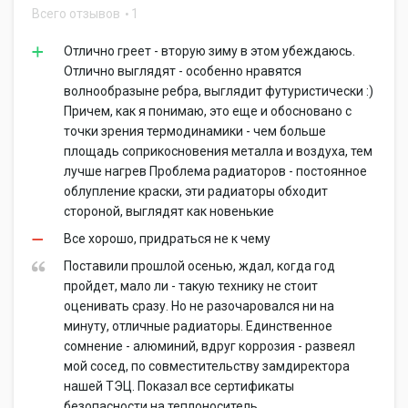
Всего отзывов
1
Отлично греет - вторую зиму в этом убеждаюсь.
Отлично выглядят - особенно нравятся
волнообразыне ребра, выглядит футуристически :)
Причем, как я понимаю, это еще и обосновано с
точки зрения термодинамики - чем больше
площадь соприкосновения металла и воздуха, тем
лучше нагрев Проблема радиаторов - постоянное
облупление краски, эти радиаторы обходит
стороной, выглядят как новенькие
Все хорошо, придраться не к чему
Поставили прошлой осенью, ждал, когда год
пройдет, мало ли - такую технику не стоит
оценивать сразу. Но не разочаровался ни на
минуту, отличные радиаторы. Единственное
сомнение - алюминий, вдруг коррозия - развеял
мой сосед, по совместительству замдиректора
нашей ТЭЦ. Показал все сертификаты
безопасности на теплоноситель.