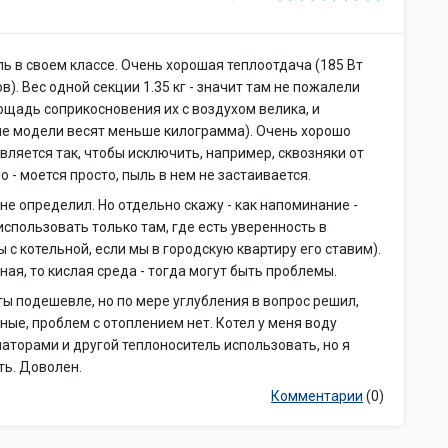
ль в своем классе. Очень хорошая теплоотдача (185 Вт
). Вес одной секции 1.35 кг - значит там не пожалели
лощадь соприкосновения их с воздухом велика, и
ые модели весят меньше килограмма). Очень хорошо
вляется так, чтобы исключить, например, сквозняки от
 - моется просто, пыль в нем не застаивается.
не определил. Но отдельно скажу - как напоминание -
пользовать только там, где есть уверенность в
ы с котельной, если мы в городскую квартиру его ставим).
ная, то кислая среда - тогда могут быть проблемы.
ты подешевле, но по мере углубления в вопрос решил,
ные, проблем с отоплением нет. Котел у меня воду
иаторами и другой теплоноситель использовать, но я
ть. Доволен.
Комментарии
(0)