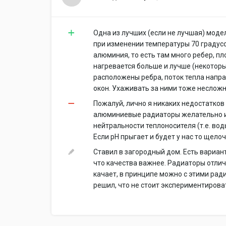
Одна из лучших (если не лучшая) моде
при изменении температуры 70 градусов
алюминия, то есть там много ребер, п
нагревается больше и лучше (некотор
расположены ребра, поток тепла напра
окон. Ухаживать за ними тоже несложно
Пожалуй, лично я никаких недостатков 
алюминиевые радиаторы желательно ис
нейтральности теплоносителя (т.е. вод
Если pH прыгает и будет у нас то щелоч
Ставил в загородный дом. Есть вариан
что качества важнее. Радиаторы отлич
качает, в принципе можно с этими рад
решил, что не стоит экспериментирова