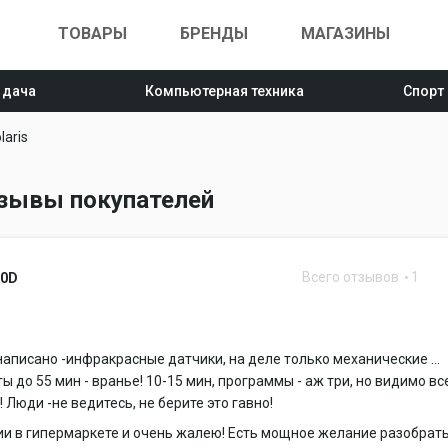
ТОВАРЫ
БРЕНДЫ
МАГАЗИНЫ
 дача
Компьютерная техника
Спорт
laris
отзывы покупателей
Всего отзывов
1
10D
написано -инфракрасные датчики, на деле только механические ...
ы до 55 мин - вранье! 10-15 мин, программы - аж три, но видимо вс
 Люди -не ведитесь, не берите это гавно!
ии в гипермаркете и очень жалею! Есть мощное желание разобрать