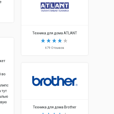
е
Техника для дома ATLANT
679 Отзывов
ожет
й во
илипс
 тут
пылью
рвую
Техника для дома Brother