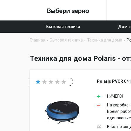
Бытовая техника
Дом и
Главная
Бытовая техника
Техника для дома
Po
Техника для дома Polaris - 
Polaris PVCR 04
НИЧЕГО!
На коробке 
Время работ
одинаковые!
Взял по акц