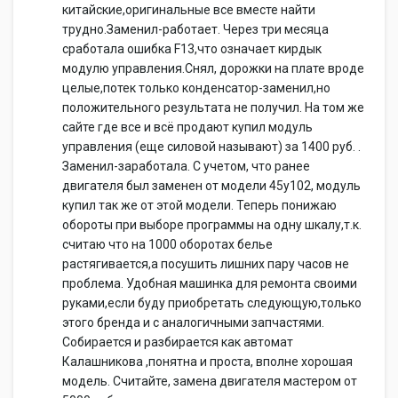
китайские,оригинальные все вместе найти
трудно.Заменил-работает. Через три месяца
сработала ошибка F13,что означает кирдык
модулю управления.Снял, дорожки на плате вроде
целые,потек только конденсатор-заменил,но
положительного результата не получил. На том же
сайте где все и всё продают купил модуль
управления (еще силовой называют) за 1400 руб. .
Заменил-заработала. С учетом, что ранее
двигателя был заменен от модели 45у102, модуль
купил так же от этой модели. Теперь понижаю
обороты при выборе программы на одну шкалу,т.к.
считаю что на 1000 оборотах белье
растягивается,а посушить лишних пару часов не
проблема. Удобная машинка для ремонта своими
руками,если буду приобретать следующую,только
этого бренда и с аналогичными запчастями.
Собирается и разбирается как автомат
Калашникова ,понятна и проста, вполне хорошая
модель. Считайте, замена двигателя мастером от