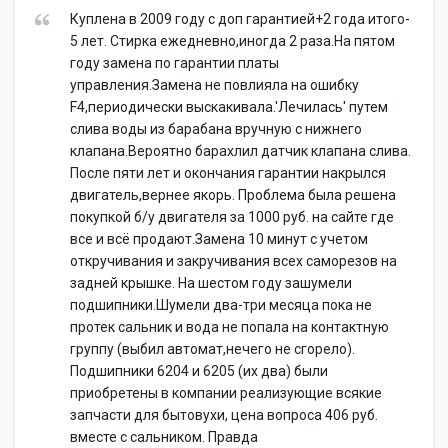
Куплена в 2009 году с доп гарантией+2 года итого-
5 лет. Стирка ежедневно,иногда 2 раза.На пятом
году замена по гарантии платы
управления.Замена не повлияла на ошибку
F4,периодически выскакивала.'Лечилась' путем
слива воды из барабана вручную с нижнего
клапана.Вероятно барахлил датчик клапана слива.
После пяти лет и окончания гарантии накрылся
двигатель,вернее якорь. Проблема была решена
покупкой б/у двигателя за 1000 руб. на сайте где
все и всё продают.Замена 10 минут с учетом
откручивания и закручивания всех саморезов на
задней крышке. На шестом году зашумели
подшипники.Шумели два-три месяца пока не
протек сальник и вода не попала на контактную
группу (выбил автомат,нечего не сгорело).
Подшипники 6204 и 6205 (их два) были
приобретены в компании реализующие всякие
запчасти для бытовухи, цена вопроса 406 руб.
вместе с сальником. Правда