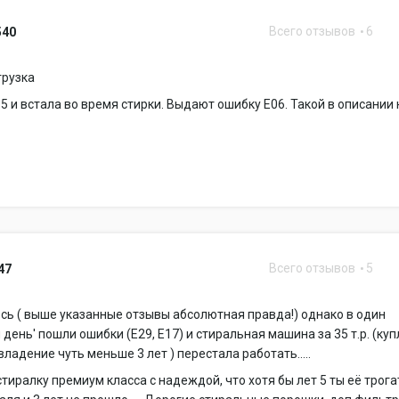
Всего отзывов
6
540
грузка
5 и встала во время стирки. Выдают ошибку Е06. Такой в описании 
Всего отзывов
5
47
сь ( выше указанные отзывы абсолютная правда!) однако в один
 день' пошли ошибки (E29, E17) и стиральная машина за 35 т.р. (ку
владение чуть меньше 3 лет ) перестала работать.....
тиралку премиум класса с надеждой, что хотя бы лет 5 ты её трога