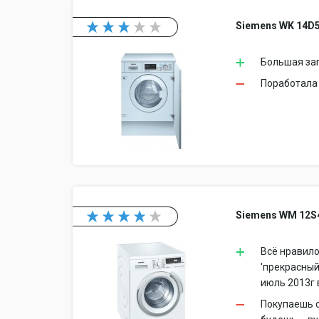
Siemens WK 14D
Большая за
Поработала 
Siemens WM 12S
Всё нравило
'прекрасный
июль 2013г 
Покупаешь с