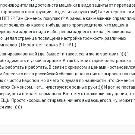
 производителем достоинств машинки в виде защиты от перепадо
(прописано в инструкции - отдельным пунктом!) Где интересно эти
 ПГТ ?? Там Сименсы покупают? А раньше как машинки справлялис
ает заявления какого-нибудь авто производителя, что машина
ркалами заднего вида и обогревом заднего стекла :) Блокировка -
то, целая страница посвящена настройке громкости различных
гналов :) Не хватает только ВЧ - НЧ :)
анировки ванной (да, бывает и такое, если жена заставит :)))) )
обходимость в узкой стиралке. А так бы мой старый электролюкс
ы работать и работать. В связи с кризисом и ценами - остановился
м более что из за российской сборки цена на них не выросла так с
ю с чистой Европой. Но я чего то думал по наивности, что Сименс и
ется Сименсом. Нет.... чувствуются родные руки :))) И вот не пост
ерки, хотя стирает нормально. Вот нету от машинки ощущения, чт
ВЕЩЬ! Просто - хорошая стиралка, ничего выдающегося. Ну, может 
я уже :)))))