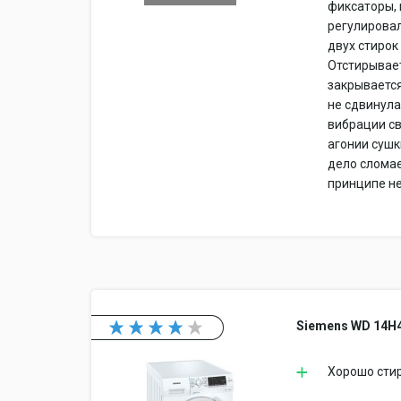
фиксаторы, 
регулировал
двух стирок
Отстирывает
закрывается
не сдвинула
вибрации св
агонии сушк
дело сломает
принципе не
Siemens WD 14H
Хорошо сти