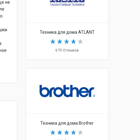
ще не
ле
о.
ушки
Техника для дома ATLANT
в
тное
679 Отзывов
Техника для дома Brother