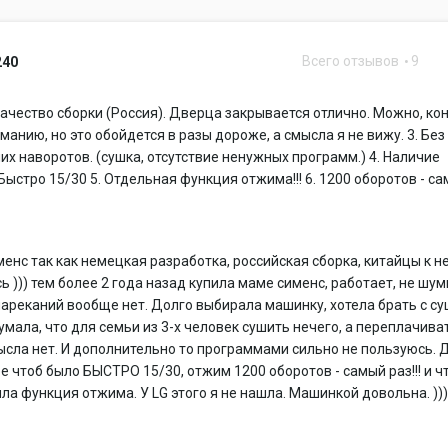
Всего отзывов
9
240
. Качество сборки (Россия). Дверца закрывается отлично. Можно, ко
манию, но это обойдется в разы дороже, а смысла я не вижу. 3. Без
их наворотов. (сушка, отсутствие ненужных программ.) 4. Наличие
ыстро 15/30 5. Отдельная функция отжима!!! 6. 1200 оборотов - с
енс так как немецкая разработка, российская сборка, китайцы к н
ь ))) тем более 2 года назад купила маме сименс, работает, не шум
нареканий вообще нет. Долго выбирала машинку, хотела брать с су
умала, что для семьи из 3-х человек сушить нечего, а переплачива
сла нет. И дополнительно то программами сильно не пользуюсь. 
е чтоб было БЫСТРО 15/30, отжим 1200 оборотов - самый раз!!! и ч
ла функция отжима. У LG этого я не нашла. Машинкой довольна. )))