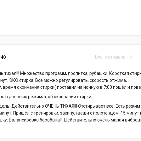
Всего отзывов
9
440
ень тихая!!! Множество программ, пропитка, рубашки. Короткая стир
инут. ЭКО стирка. Всё можно регулировать, скорость отжима,
, время окончания стирки( поставил на ночную в 7:00 пошёл и пове
ал в дневных режимах об окончании стирки.
ель. Действительно ОЧЕНЬ ТИХАЯ!!! Отстирывает всё. Есть режим
 минут. Пришёл с тренировки, закинул вещи с полотенцем. 15 минут 
шку. Балансировка барабана!!! Действительно очень малая вибраци