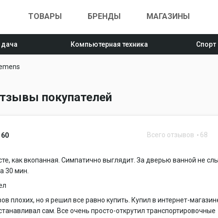
ТОВАРЫ
БРЕНДЫ
МАГАЗИНЫ
 дача
Компьютерная техника
Спорт
iemens
отзывы покупателей
Всего отзывов
68
160
сте, как вкопанная. Симпатично выглядит. За дверью ванной не сл
а 30 мин.
ел
ов плохих, но я решил все равно купить. Купил в интернет-магазин
станавливал сам. Все очень просто-открутил транспортировочные