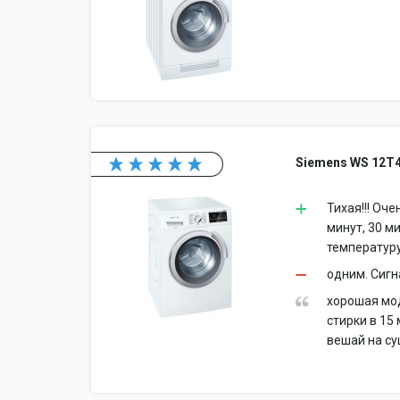
Siemens WS 12T
Тихая!!! Оч
минут, 30 м
температуру
одним. Сигн
хорошая мод
стирки в 15
вешай на су