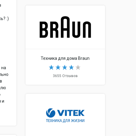
в
ь? :)
Техника для дома Braun
 на
ильно
3655 Отзывов
 в
авлю
о
я и