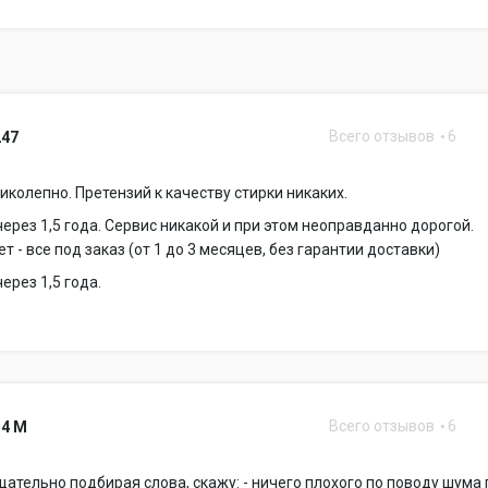
Всего отзывов
6
247
иколепно. Претензий к качеству стирки никаких.
ерез 1,5 года. Сервис никакой и при этом неоправданно дорогой.
т - все под заказ (от 1 до 3 месяцев, без гарантии доставки)
ерез 1,5 года.
Всего отзывов
6
14 M
щательно подбирая слова, скажу: - ничего плохого по поводу шума