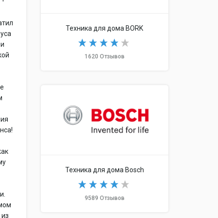
атил
Техника для дома BORK
пуса
 и
кой
1620 Отзывов
не
м
ния
нса!
как
му
Техника для дома Bosch
и.
9589 Отзывов
амом
 из