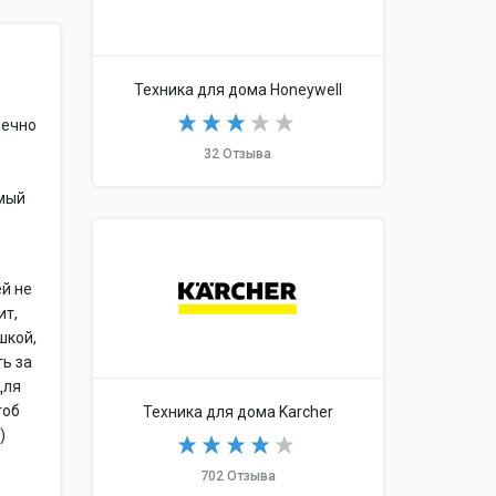
Техника для дома Honeywell
нечно
32 Отзыва
амый
ей не
ит,
шкой,
ть за
Для
тоб
Техника для дома Karcher
)
702 Отзыва