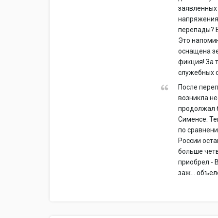
заявленных
напряжения 
перепады? В
Это напомин
оснащена зе
фикция! За 
служебных си
После перепл
возникла не
продолжал б
Сименсе. Те
по сравнени
России остан
больше четв
приобрел - 
заж... объелс