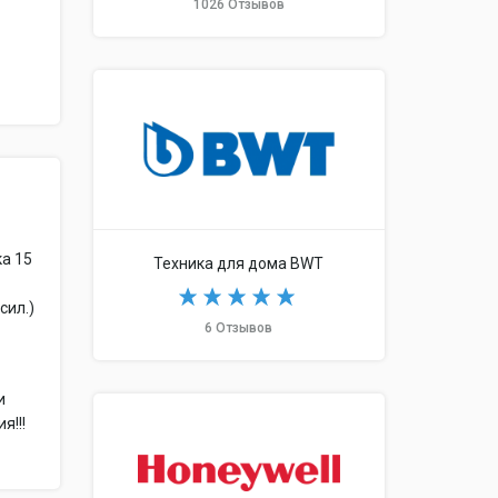
1026 Отзывов
ка 15
Техника для дома BWT
сил.)
6 Отзывов
и
я!!!