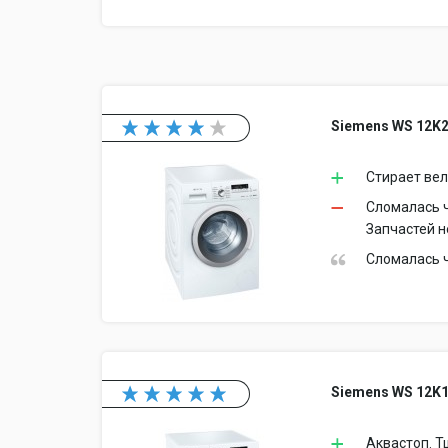
Siemens WS 12K
Стирает вел
Сломалась ч
Запчастей не
Сломалась ч
Siemens WS 12K
Аквастоп. Т