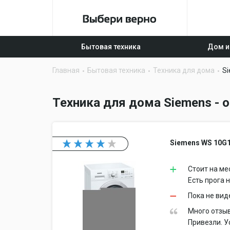
Бытовая техника
Дом и
Главная
Бытовая техника
Техника для дома
S
Техника для дома Siemens - 
Siemens WS 10G
Стоит на ме
Есть прога н
Пока не вид
Много отзыв
Привезли. У