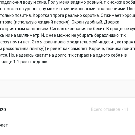
подключил воду и слив. Пол у меня видимо ровный, т к ножки вооб
 - встала по уровню, ну может с минимальными отклонениями. Пос
 только позитив. Короткая прога реально коротка. Отжимает хорош
 тоже (использую жидкий персил). Экран удобный. Дверка
 с приятным клацаньем. Сигнал окончания не бесит. В процессе с
сь ни на миллиметр. И, с нее можно не убирать барахлишко, т к
ерху почти нет. Это я сравниваю с родительской индезит, которая 
и расколотила плитку)) и ревет как самолет. Короче, техника поня
ся. Но, надеюсь хватит на долго, т к стираю на одного себя и в
 чаще 1-2 раз в неделю.
Всего отзывов
11
420
рает