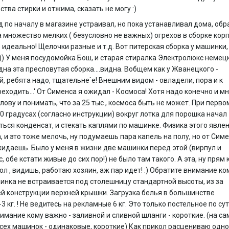
ства стирки и отжима, сказать не могу :)
 по началу в магазине устраивал, но пока устанавливал дома, обр
 множество мелких ( безусловно не важных) огрехов в сборке кор
 идеально! Щелочки разные и т.д. Вот питерская сборка у машинки,
:))) У меня посудомойка Бош, и старая стиралка Электролюкс немец
идна эта пресловутая сборка....видна. Вобщем как у Жванецкого -
й, ребята надо, тщательне`е! Внешним видом - овладели, пора и к
еходить...' От Сименса я ожидал - Космоса! Хотя надо конечно и м
лову и понимать, что за 25 тыс , космоса быть не может. При перво
90 градусах (согласно инструкции) вокруг лотка для порошка начал
ься конденсат, и стекать каплями по машинке. Физика этого явле
, и это тоже мелочь, ну подумаешь пара капель на полу, но от Симе
жидаешь. Было у меня в жизни две машинки перед этой (вирпул и
 обе кстати живые до сих пор!) не было там такого. А эта, ну прям 
Мол , видишь, работаю хозяин, аж пар идет! :) Обратите внимание ко
инка не встраивается под столешницу стандартной высоты, из за
й конструкции верхней крышки. Загрузка белья в большинстве
3 кг. ! Не ведитесь на рекламные 6 кг. Это только постельное по сут
имание кому важно - заливной и сливной шланги - короткие. (на с
всех машинок - одинаковые, короткие) Как прикол расцениваю одно