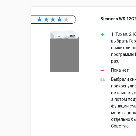
Siemens WS 12G
1. Тихая. 2
выбрать Гер
всяких лишн
программы Б
раз.
Пока нет.
Выбрали сим
прикоснулис
не пляшет, 
а потом под
функции смы
меня главно
отдельно бы
Советую!