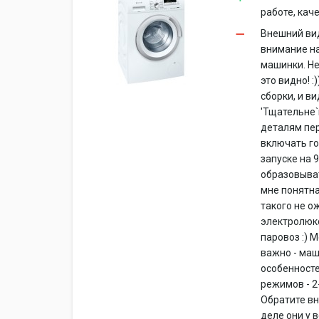
работе, каче
Внешний вид
внимание на
машинки. Не
это видно! 
сборки, и в
'Тщательне`
деталям пер
включать го
запуске на 
образовыват
мне понятна
такого не о
электролюкс,
паровоз :) 
важно - маш
особенносте
режимов - 2-
Обратите вн
деле они у 