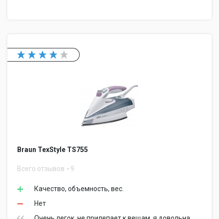
Braun TexStyle TS755
Всего отзывов
9
Качество, объемность, вес.
Нет
Очень легок, не прилепает к вещам, я довольна