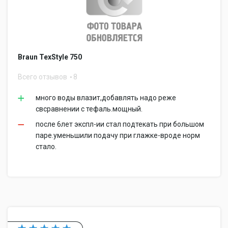
Braun TexStyle 750
Всего отзывов
8
много воды влазит,добавлять надо реже
свсравнении с тефаль.мощный.
после 6лет экспл-ии стал подтекать при большом
паре.уменьшили подачу при глажке-вроде норм
стало.