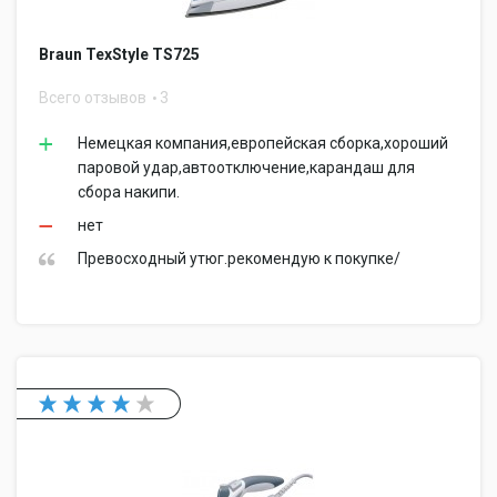
Braun TexStyle TS725
Всего отзывов
3
Немецкая компания,европейская сборка,хороший
паровой удар,автоотключение,карандаш для
сбора накипи.
нет
Превосходный утюг.рекомендую к покупке/