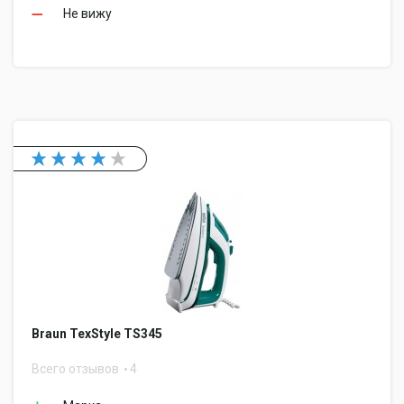
Не вижу
Braun TexStyle TS345
Всего отзывов
4