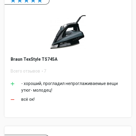
Braun TexStyle TS745A
Всего отзывов
7
- хороший, прогладил непроглаживаемые вещи
утюг- молодец!
всё ок!