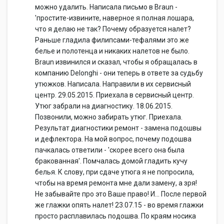
можно удалить. Написала письмо в Braun -
'простите-извините, наверное я полная лошара,
что я делаю не так? Почему образуется налет?
Раньше гладила филипсами-тефалями это же
белье и полотенца и никаких налетов не было.
Braun извинился и сказал, чтобы я обращалась в
компанию Delonghi - они теперь в ответе за судьбу
утюжков. Написала. Направили в их сервисный
центр. 29.05.2015. Приехала в сервисный центр.
Утюг забрали на диагностику. 18.06.2015.
Позвонили, можно забирать утюг. Приехала.
Результат диагностики ремонт - замена подошвы
и дефлектора. На мой вопрос, почему подошва
пачкалась ответили - 'скорее всего она была
бракованная'. Помчалась домой гладить кучу
белья. К слову, при сдаче утюга я не попросила,
чтобы на время ремонта мне дали замену, а зря!
Не забывайте про это Ваше право! И... После первой
же глажки опять налет! 23.07.15 - во время глажки
просто расплавилась подошва. По краям носика