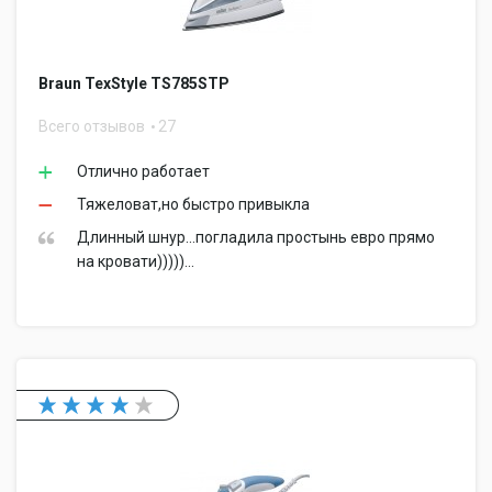
Braun TexStyle TS785STP
Всего отзывов
27
Отлично работает
Тяжеловат,но быстро привыкла
Длинный шнур...погладила простынь евро прямо
на кровати)))))...