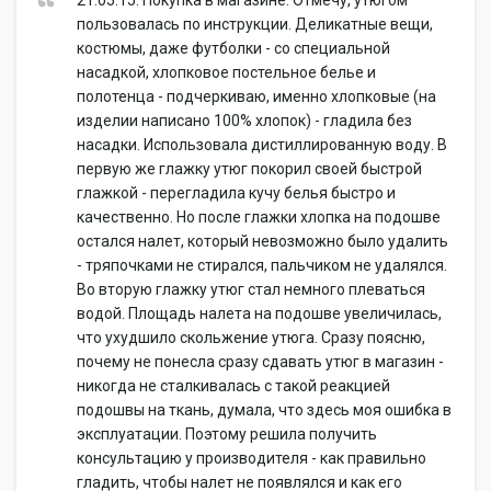
21.05.15. Покупка в магазине. Отмечу, утюгом
пользовалась по инструкции. Деликатные вещи,
костюмы, даже футболки - со специальной
насадкой, хлопковое постельное белье и
полотенца - подчеркиваю, именно хлопковые (на
изделии написано 100% хлопок) - гладила без
насадки. Использовала дистиллированную воду. В
первую же глажку утюг покорил своей быстрой
глажкой - перегладила кучу белья быстро и
качественно. Но после глажки хлопка на подошве
остался налет, который невозможно было удалить
- тряпочками не стирался, пальчиком не удалялся.
Во вторую глажку утюг стал немного плеваться
водой. Площадь налета на подошве увеличилась,
что ухудшило скольжение утюга. Сразу поясню,
почему не понесла сразу сдавать утюг в магазин -
никогда не сталкивалась с такой реакцией
подошвы на ткань, думала, что здесь моя ошибка в
эксплуатации. Поэтому решила получить
консультацию у производителя - как правильно
гладить, чтобы налет не появлялся и как его