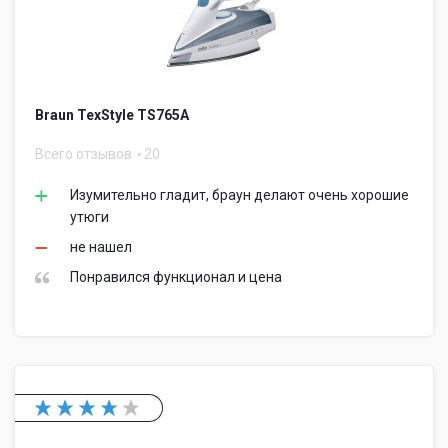
Braun TexStyle TS765A
Всего отзывов
20
Изумительно гладит, браун делают очень хорошие
утюги
не нашел
Понравился функционал и цена