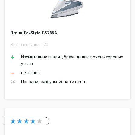
Braun TexStyle TS765A
Всего отзывов
20
Изумительно гладит, браун делают очень хорошие
утюги
не нашел
Понравился функционал и цена