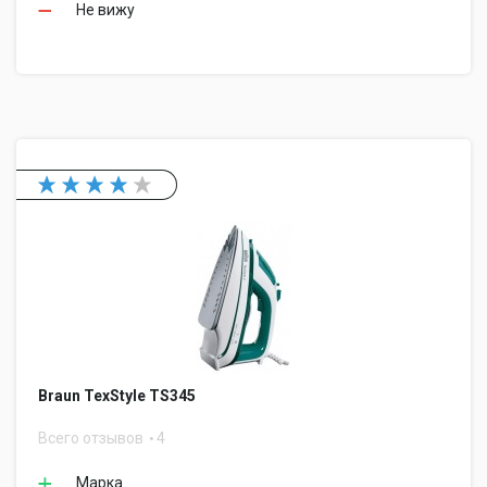
Не вижу
Braun TexStyle TS345
Всего отзывов
4
Марка