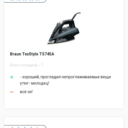
Braun TexStyle TS745A
Всего отзывов
7
- хороший, прогладил непроглаживаемые вещи
утюг- молодец!
всё ок!