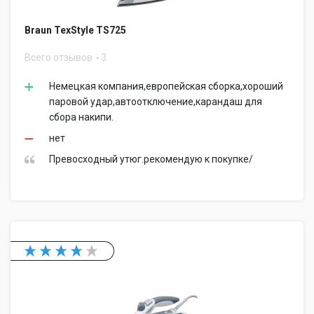
Braun TexStyle TS725
Всего отзывов
3
Немецкая компания,европейская сборка,хороший
паровой удар,автоотключение,карандаш для
сбора накипи.
нет
Превосходный утюг.рекомендую к покупке/