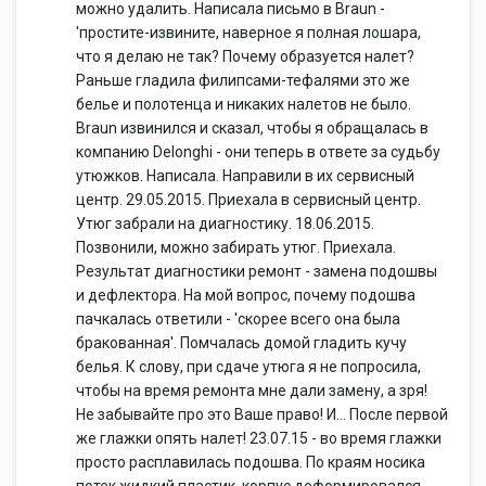
можно удалить. Написала письмо в Braun -
'простите-извините, наверное я полная лошара,
что я делаю не так? Почему образуется налет?
Раньше гладила филипсами-тефалями это же
белье и полотенца и никаких налетов не было.
Braun извинился и сказал, чтобы я обращалась в
компанию Delonghi - они теперь в ответе за судьбу
утюжков. Написала. Направили в их сервисный
центр. 29.05.2015. Приехала в сервисный центр.
Утюг забрали на диагностику. 18.06.2015.
Позвонили, можно забирать утюг. Приехала.
Результат диагностики ремонт - замена подошвы
и дефлектора. На мой вопрос, почему подошва
пачкалась ответили - 'скорее всего она была
бракованная'. Помчалась домой гладить кучу
белья. К слову, при сдаче утюга я не попросила,
чтобы на время ремонта мне дали замену, а зря!
Не забывайте про это Ваше право! И... После первой
же глажки опять налет! 23.07.15 - во время глажки
просто расплавилась подошва. По краям носика