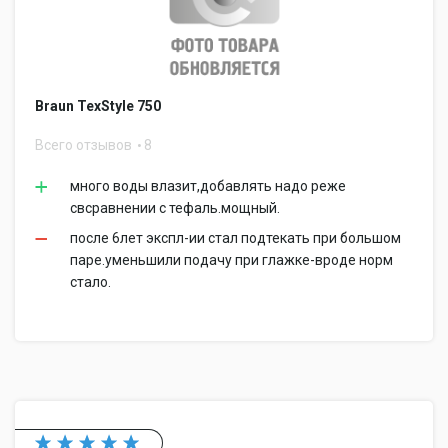
Braun TexStyle 750
Всего отзывов
8
много воды влазит,добавлять надо реже
свсравнении с тефаль.мощный.
после 6лет экспл-ии стал подтекать при большом
паре.уменьшили подачу при глажке-вроде норм
стало.