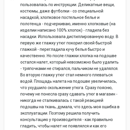
пользовалась по инструкции. Деликатные вещи,
костюмы, даже футболки - со специальной
насадкой, хлопковое постельное белье и
полотенца - подчеркиваю, именно хлопковые (на
изделии написано 100% хлопок) - гладила без
насадки. Использовала дистиллированную воду. В
первую же глажку утюг покорил своей быстрой
глажкой - перегладила кучу белья быстро и
качественно. Но после глажки хлопка на подошве
остался налет, который невозможно было удалить
- тряпочками не стирался, пальчиком не удалялся.
Во вторую глажку утюг стал немного плеваться
водой. Площадь налета на подошве увеличилась,
что ухудшило скольжение утюга. Сразу поясню,
почему не понесла сразу сдавать утюг в магазин -
никогда не сталкивалась с такой реакцией
подошвы на ткань, думала, что здесь моя ошибка в
эксплуатации. Поэтому решила получить
консультацию у производителя - как правильно
гладить, чтобы налет не появлялся и как его