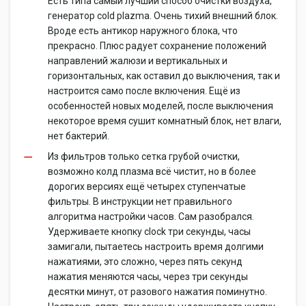
Есть типа самый лучший способ очистки воздуха,
генератор cold plazma. Очень тихий внешний блок.
Вроде есть антикор наружного блока, что
прекрасно. Плюс радует сохранение положений
направлений жалюзи и вертикальных и
горизонтальных, как оставил до выключения, так и
настроится само после включения. Ещё из
особенностей новых моделей, после выключения
некоторое время сушит комнатный блок, нет влаги,
нет бактерий.
Из фильтров только сетка грубой очистки,
возможно колд плазма всё чистит, но в более
дорогих версиях ещё четырех ступенчатые
фильтры. В инструкции нет правильного
алгоритма настройки часов. Сам разобрался.
Удерживаете кнопку clock три секунды, часы
замигали, пытаетесь настроить время долгими
нажатиями, это сложно, через пять секунд
нажатия меняются часы, через три секунды
десятки минут, от разового нажатия поминутно.