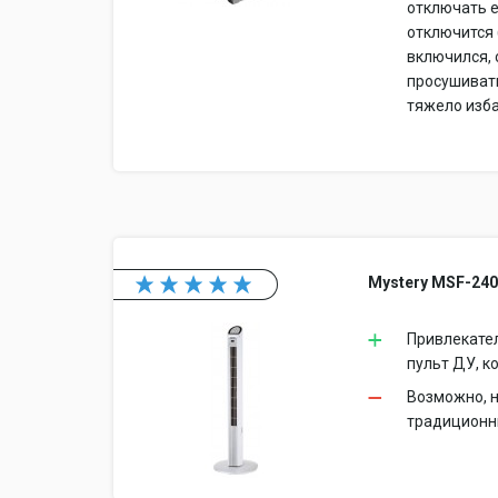
отключать е
отключится 
включился, 
просушивать
тяжело изба
Mystery MSF-24
Привлекател
пульт ДУ, к
Возможно, н
традиционн