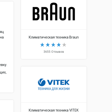
сяц
ена
Климатическая техника Braun
3655 Отзывов
евку.
щих,
Климатическая техника VITEK