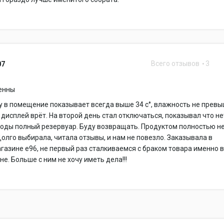
Всего отзывов
3
07
енны
 в помещение показывает всегда выше 34 c°, влажность не прев
ь дисплей врёт. На второй день стал отключаться, показывал что не
воды полный резервуар. Буду возвращать. Продуктом полностью н
олго выбирала, читала отзывы, и нам не повезло. Заказывала в
газине е96, не первый раз сталкиваемся с браком товара именно 
не. Больше с ним не хочу иметь дела!!!