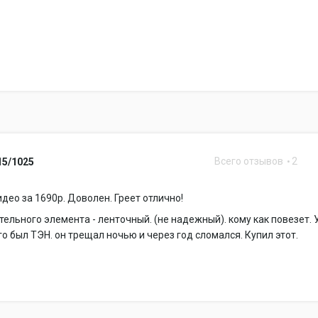
Всего отзывов
2
15/1025
идео за 1690р. Доволен. Греет отлично!
тельного элемента - ленточный. (не надежный). кому как повезет. 
го был ТЭН. он трещал ночью и через год сломался. Купил этот.