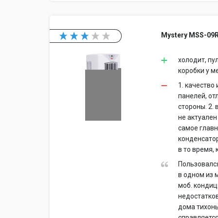
Mystery MSS-09
холодит, пу
коробки у м
1. качество
панелей, от
стороны. 2.
не актуален
самое главн
конденсатор
в то время,
Пользовался
в одном из 
моб. кондиц
недостатков
дома тихонь
справляется