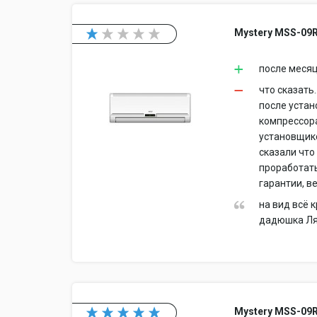
Mystery MSS-09
после месяц
что сказать
после устан
компрессора
установщико
сказали что
проработать
гарантии, в
на вид всё 
дадюшка Ляо
Mystery MSS-09