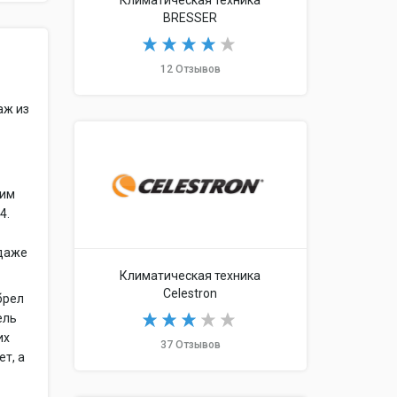
Климатическая техника
BRESSER
12 Отзывов
аж из
жим
4.
 даже
Климатическая техника
Celestron
брел
ель
их
37 Отзывов
ет, а