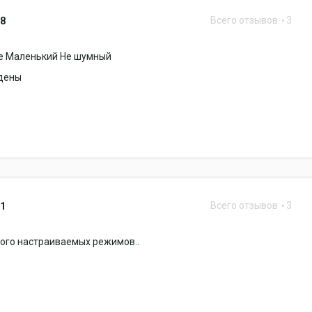
Всего отзывов
3
08
е Маленький Не шумный
йдены
Всего отзывов
3
11
ого настраиваемых режимов..