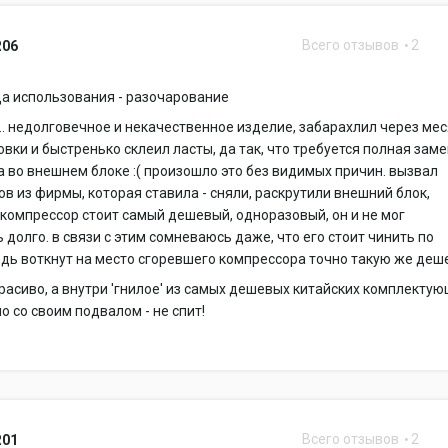
Всего отзывов
2
R06
а использования - разочарование
... недолговечное и некачественное изделие, забарахлил через ме
овки и быстренько склеил ласты, да так, что требуется полная зам
 во внешнем блоке :( произошло это без видимых причин. вызвал
в из фирмы, которая ставила - сняли, раскрутили внешний блок,
 компрессор стоит самый дешевый, одноразовый, он и не мог
 долго. в связи с этим сомневаюсь даже, что его стоит чинить по
едь воткнут на место сгоревшего компрессора точно такую же деш
красиво, а внутри 'гнилое' из самых дешевых китайских комплектую
 со своим подвалом - не спит!
Всего отзывов
2
R01