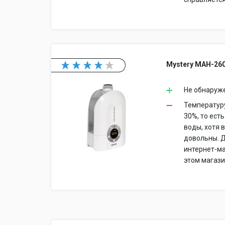
Mystery MAH-26
Не обнаруж
Температуру
30%, то ест
воды, хотя 
довольны. Д
интернет-ма
этом магази