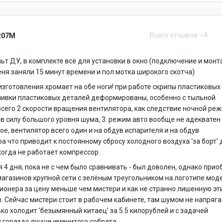
Всего отзывов
4
R07M
льт ДУ, в комплекте всё для установки в окно (подключение и монт
еня заняли 15 минут времени и пол мотка широкого скотча)
 изготовления хромает на обе ноги! при работе скрипы пластиковых
ливки пластиковых деталей деформированы, особенно с тыльной
 всего 2 скорости вращения вентилятора, как следствие ночной ре
 в силу большого уровня шума, 3. режим авто вообще не адекватен 
ое, вентилятор всего один и на обдув испарителя и на обдув
а что приводит к постоянному сбросу холодного воздуха 'за борт'
 когда не работает компрессор.
 4 дня, пока не с чем было сравнивать - был доволен, однако прио
магазинов крупной сети с зелёным треугольником на логотипе мод
ионера за цену меньше чем мистери и как не странно лишенную эт
. Сейчас мистери стоит в рабочем кабинете, там шумом не напряга
ко холодит 'безымянный китаец' за 5.5 килорублей и с задачей
 гораздо лучше именитого собрата.