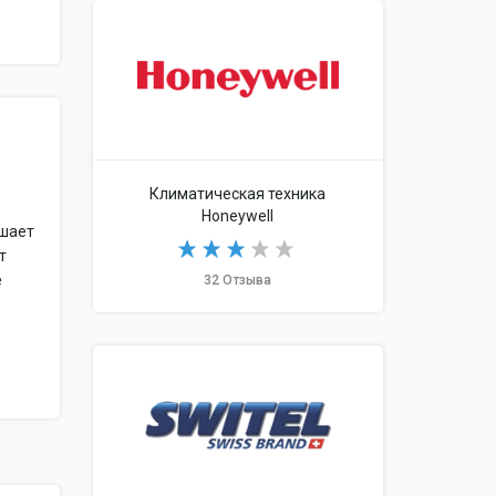
Климатическая техника
Honeywell
ышает
т
е
32 Отзыва
в