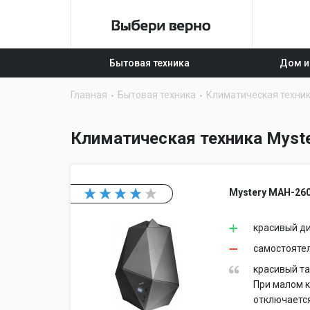
Бытовая техника
Дом и
Главная
Бытовая техника
Климатическая техни
Климатическая техника Myste
Mystery MAH-26
красивый д
самостоятел
красивый та
При малом к
отключается