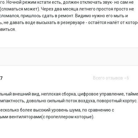
го. Ночной режим кстати есть, должен отключать звук- но сам не
(сломаться может). Через два месяца летнего простоя просто не
сломался, пришлось сдать в ремонт. Видимо нужно его мыть и
, не давать воде высыхать в резервуаре - остаётся налёт от котор
виться.
Всего отзывов
6
07
ьный внешний вид, неплохая сборка, цифровое управление, тайме
омпактность, довольно сильный поток воздуха, поворотный корпус.
есколько более высокий уровень шума, по сравнению с
ыми вентиляторами(с пропеллером которые).