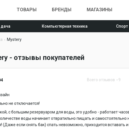
ТОВАРЫ
БРЕНДЫ
МАГАЗИНЫ
 дача
Компьютерная техника
Спорт
ка
Mystery
ry - отзывы покупателей
Всего отзывов
9
04
изайн
ьно не отключается!
кой, с большим резервуаром для воды, это удобно - работает часов
оличестве воды начинает отвратильно пищать и самостоятельно 
! (Даже если снять бак) спать невозможно, приходится вставать и