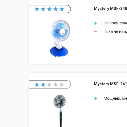
Mystery MSF-24
На прищепк
Пока не на
Mystery MSF-24
Мощный, мн