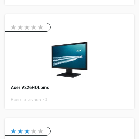
Acer V226HQLbmd
Всего отзывов
0