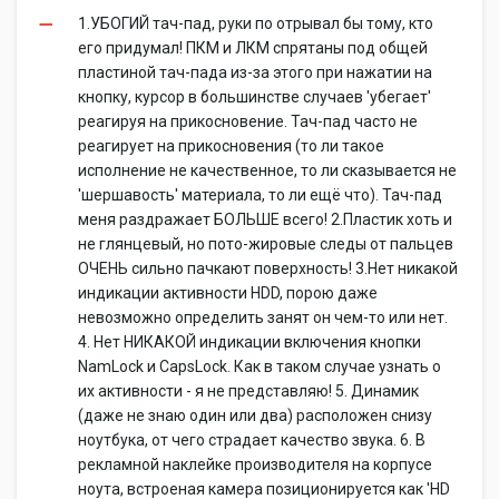
1.УБОГИЙ тач-пад, руки по отрывал бы тому, кто
его придумал! ПКМ и ЛКМ спрятаны под общей
пластиной тач-пада из-за этого при нажатии на
кнопку, курсор в большинстве случаев 'убегает'
реагируя на прикосновение. Тач-пад часто не
реагирует на прикосновения (то ли такое
исполнение не качественное, то ли сказывается не
'шершавость' материала, то ли ещё что). Тач-пад
меня раздражает БОЛЬШЕ всего! 2.Пластик хоть и
не глянцевый, но пото-жировые следы от пальцев
ОЧЕНЬ сильно пачкают поверхность! 3.Нет никакой
индикации активности HDD, порою даже
невозможно определить занят он чем-то или нет.
4. Нет НИКАКОЙ индикации включения кнопки
NamLock и CapsLock. Как в таком случае узнать о
их активности - я не представляю! 5. Динамик
(даже не знаю один или два) расположен снизу
ноутбука, от чего страдает качество звука. 6. В
рекламной наклейке производителя на корпусе
ноута, встроеная камера позиционируется как 'HD