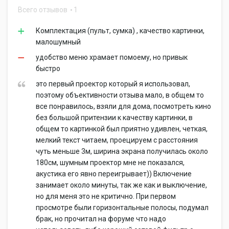
Всего отзывов
1
Комплектация (пульт, сумка) , качество картинки,
малошумный
удобство меню храмает помоему, но привык
быстро
это первый проектор который я использовал,
поэтому объективности отзыва мало, в общем то
все понравилось, взяли для дома, посмотреть кино
без большой притензии к качеству картинки, в
общем то картинкой был приятно удивлен, четкая,
мелкий текст читаем, проецируем с расстояния
чуть меньше 3м, ширина экрана получилась около
180см, шумным проектор мне не показался,
акустика его явно переигрывает)) Включение
занимает около минуты, так же как и выключение,
но для меня это не критично. При первом
просмотре были горизонтальные полосы, подумал
брак, но прочитал на форуме что надо