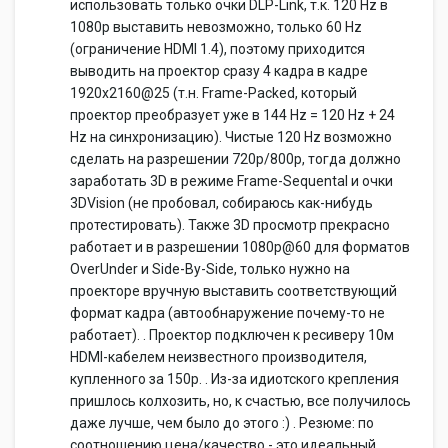
использовать только очки DLP-Link, т.к. 120 Hz в
1080p выставить невозможно, только 60 Hz
(ограничение HDMI 1.4), поэтому приходится
выводить на проектор сразу 4 кадра в кадре
1920х2160@25 (т.н. Frame-Packed, который
проектор преобразует уже в 144 Hz = 120 Hz + 24
Hz на синхронизацию). Чистые 120 Hz возможно
сделать на разрешении 720p/800p, тогда должно
заработать 3D в режиме Frame-Sequental и очки
3DVision (не пробовал, собираюсь как-нибудь
протестировать). Также 3D просмотр прекрасно
работает и в разрешении 1080p@60 для форматов
OverUnder и Side-By-Side, только нужно на
проекторе вручную выставить соответствующий
формат кадра (автообнаружение почему-то не
работает). . Проектор подключен к ресиверу 10м
HDMI-кабелем неизвестного производителя,
купленного за 150р. . Из-за идиотского крепления
пришлось колхозить, но, к счастью, все получилось
даже лучше, чем было до этого :) . Резюме: по
соотношению цена/качество - это идеальный