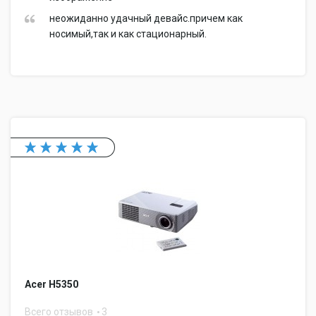
неожиданно удачный девайс.причем как
носимый,так и как стационарный.
Acer H5350
Всего отзывов
3