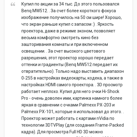
Купил по акции за 34 тыс. До этого пользовался
Benq MW512. . За счет более короткого фокуса
изображение получилось на 50 см шире! Хорошо,
что экран раньше купил с запасом :) . Яркость
проектора, даже в режиме эконом, позволяет
весьма комфортно смотреть кино без
зашторивания комнаты и при включенном
освещении. . За счет высокого цветового
разрешения, этот проектор хорошо передает
оттенки и градиенты (Benq MW512 передает их
отвратительно). Только надо выставить диапазон
0-255 в настройках видеокарты, кодека, а также в
настройках HDMI самого проектора. . 3D просмотр
работает неплохо. Купил для него очки Hi-Shock
Pro - очень доволен ими, картинка намного более
яркая в сравнении с очками Palmexx PX-203 и
Palmexx PX-101, которые я использовал до этого. .
Проектор может работать с картами nVidia по
технологии 3DTVPlay (для создания Frame-Packed
кадра). Для просмотра Full HD 3D можно