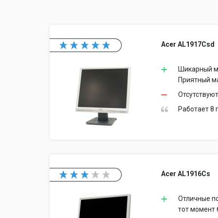
Acer AL1917Csd
Шикарный мо
Приятный ма
Отсутствую
Работает 8 
Acer AL1916Cs
Отличные по
тот момент