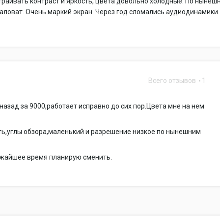
раивать контраст и яркость, цвета довольно холодные. По нынеш
ловат. Очень маркий экран. Через год сломались аудиодинамики.
Всего отзывов
1
 назад за 9000,работает исправно до сих пор.Цвета мне на нем
ть,углы обзора,маленький и разрешение низкое по нынешним
ижайшее время планирую сменить.