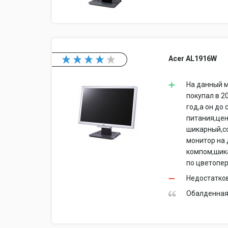
Acer AL1916W
На данный 
покупал в 2
год,а он до
питания,цен
шикарный,со
монитор на 
компом,шика
по цветопер
Недостатко
Обалденная 