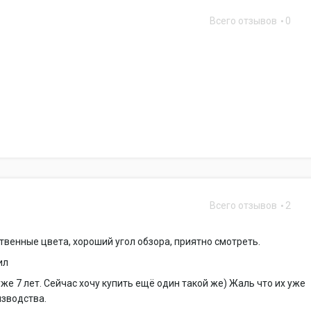
Всего отзывов
0
Всего отзывов
2
ственные цвета, хороший угол обзора, приятно смотреть.
ил
же 7 лет. Сейчас хочу купить ещё один такой же) Жаль что их уже
изводства.