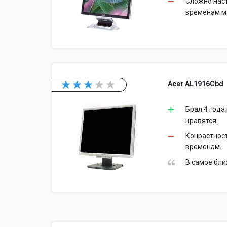
Сложно наст
временам ма
Acer AL1916Cbd
Брал 4 года
нравятся.
Конрастнос
временам.
В самое бл