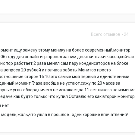
Всего отзывов
24
момент ищу замену этому монику на более современный,монитор
006 году для онлайн игр,провел за ним десятки тысяч часов,сейчас
 сих пор работает,2 раза менял сам пару конденсаторов на блоке
а вопроса 20 рублей и полчаса работы.Монитор просто
отношение сторон 16:10,это самые мой первый и единственный
данный момент.Глаза вообще не устают,сижу по 20 часов за
рные углы обзора,ничего не искажает,за 11 лет ничего не измени
едаче,как будто только что купил.Оставлю его как второй монитор
в нет
модель,жаль,что ушла в прошлое...одни хорошие впечатления!