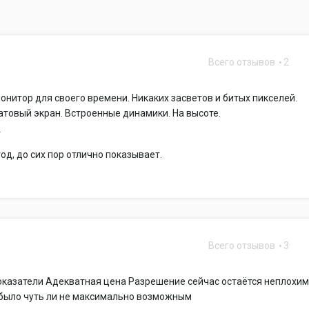
Всего отзывов
2
нитор для своего времени. Никаких засветов и битых пикселей.
товый экран. Встроенные динамики. На высоте.
т
год, до сих пор отлично показывает.
Всего отзывов
3
казатели Адекватная цена Разрешение сейчас остаётся неплохим,
 было чуть ли не максимально возможным