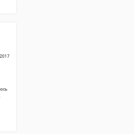
 2017
лось
.