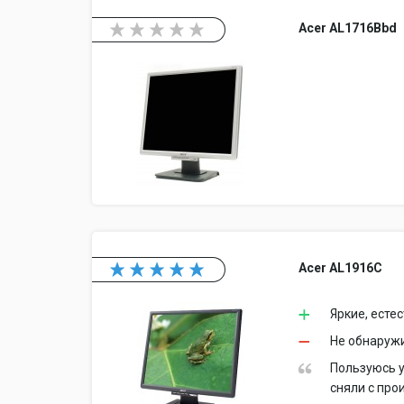
Acer AL1716Bbd
Acer AL1916C
Яркие, есте
Не обнаруж
Пользуюсь у
сняли с про