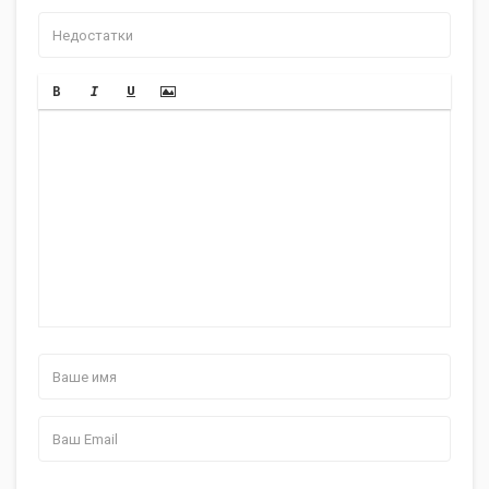
Видеопамять
1024 Мб
Устройства хранения данных
Оптический
DVD-RW, внутренний
привод
Объем накопителя
500 Гб
(HDD)
Интерфейс
Serial ATA
накопителя
Связь
LAN/Modem
сетевая карта 1000 Мбит/c
Беспроводная
Wi-Fi IEEE 802.11n, Bluetooth
связь
USB 2.0x2, USB 3.0, VGA (D-Sub),
Интерфейсы
HDMI, вход микр./вых. на
наушники Combo, LAN (RJ-45)
Слоты расширения
Устройство для
есть
чтения флэш-карт
Поддержка карт