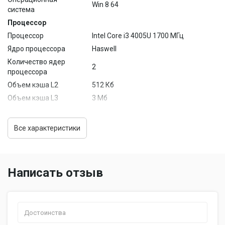
Win 8 64
система
Процессор
Процессор
Intel Core i3 4005U 1700 МГц
Ядро процессора
Haswell
Количество ядер
2
процессора
Объем кэша L2
512 Кб
Объем кэша L3
3 Мб
Память
Память
4 Гб DDR3
Все характеристики
Изображение
15.6 дюймов, 1366x768,
Экран
широкоформатный
Написать отзыв
Тип покрытия
матовый
экрана
Подсветка экрана
светодиодная
Тип видеокарты
дискретная
Видеопроцессор
NVIDIA GeForce 820M