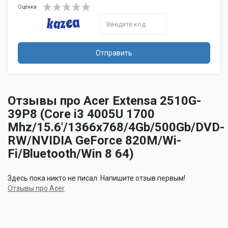
SD, SDHC
Оценка
памяти
Питание
Емкость
4700 мА⋅ч
аккумулятора
Отправить
Количество ячеек
6
аккумулятора
Тип аккумулятора
Li-Ion
Устройства ввода
Отзывы про Acer Extensa 2510G-
Устройства
39P8 (Core i3 4005U 1700
Touchpad
позиционирования
Mhz/15.6'/1366x768/4Gb/500Gb/DVD-
Звук
RW/NVIDIA GeForce 820M/Wi-
Встроенные
Fi/Bluetooth/Win 8 64)
есть
колонки
Встроенный
есть
Здесь пока никто не писал. Напишите отзыв первым!
микрофон
Отзывы про Acer
Дополнительно
Веб-камера
есть
Особенности
слот для замка Kensington