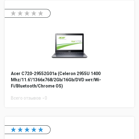
Acer C720-29552G01a (Celeron 2955U 1400
Mhz/11.6'/1366x768/2Gb/16Gb/DVD нет/Wi-
Fi/Bluetooth/Chrome OS)
Всего отзывов
0