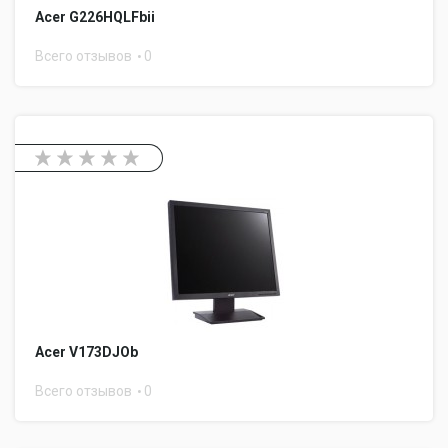
Acer G226HQLFbii
Всего отзывов
0
Acer V173DJOb
Всего отзывов
0