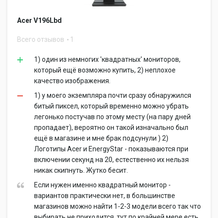
Acer V196Lbd
Всего отзывов
1
1) один из немногих 'квадратных' мониторов,
который ещё возможно купить, 2) неплохое
качество изображения.
1) у моего экземпляра почти сразу обнаружился
битый пиксел, который временно можно убрать
легонько постучав по этому месту (на пару дней
пропадает), вероятно он такой изначально был
ещё в магазине и мне брак подсунули ) 2)
Логотипы Acer и EnergyStar - показываются при
включении секунд на 20, естественно их нельзя
никак скипнуть. Жутко бесит.
Если нужен именно квадратный монитор -
вариантов практически нет, в большинстве
магазинов можно найти 1-2-3 модели всего так что
выбирать не приходится, тут по крайней мере есть