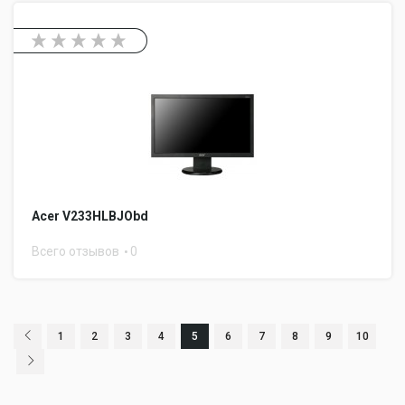
Acer V233HLBJObd
Всего отзывов
0
1
2
3
4
5
6
7
8
9
10