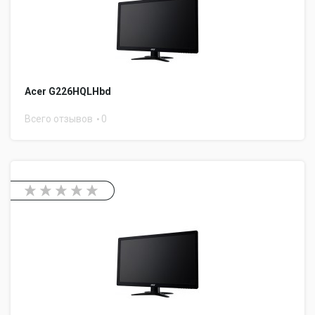
Acer G226HQLHbd
Всего отзывов
0