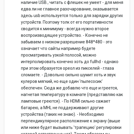
наличие USB , читать с флешек не умеет - для меня
едва ли не главное разочарование, оказывается
здесь usb используется только для зарядки других
устройств. Поэтому толк от его портативности
сводится к минимуму - всегда нужно второе
воспроизводящее устройство. - Конечно не
забываем о низком разрешение 848*480 - это
означает что сайты например будете
просматривать узкой полосой, можно
интерполировать конечно хоть до fullhd - однако
при этом образуется ореол из пикселей - глаза
сломаете. - Довольно сильно шумит хоть и звук
кулеров мягкий, но еще один 'пылесосик'
обеспечен. Сюда же добавлю что еще и греется,
нагнетая температуру в комнате (представляю как
ламповые греются). - По HDMI сильно сажает
батарею, а MHL не поддерживают другие
устройства (таких не знаю). - Необходимо
перпендикулярное расположение к экрану (выше
или ниже будет вызывать 'трапецию' регулировки