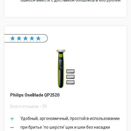
ошибся-вместе с доставкой обошлись в 800 рублей
Philips OneBlade QP2520
Всего отзывов
39
Удобный, эргономичный, простой в использовании
при бритье 'по шерсти' щек и шеи без насадки