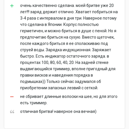
очень качественно сделана. моей бритве уже 20
лет!!! заряд держит отлично. Хватает побриться на
3-4 раза с интервалом в дня три. Наверное потому
что сделана в Японии. Корпус полностью
герметичен, и можно бриться в душе с пеной. Но я
предпочитаю бриться на сухую. Вместо щеточек,
после каждого бриться я ее споласкиваю под
струей воды. Зарядка индукционная. Заряжает
быстро. Есть индикатор остаточного заряда. в
процентах 100, 80, 60, 40, 20. На задней стенке
выдвигающийся триммер, вполне пригодный для
правки висков и наведения порядка в
подмышках)) Только сейчас задумался об
приобретении запасных лезвий с сеткой.
не сбривает длинные волоски на шее, но для этого
есть триммер.
отличная бритва! наверное она вечная)