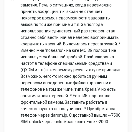
заметил. Речь о ситуациях, когда невозможно
принять входящий, т.к. экран не отвечает
некоторое время, невозможности завершить
вызов по той же причине и т.л. За полгода
использования единственный раз телефон стал
странно себя вести, начав неверно воспринимать
координаты касаний. Вылечилось перезагрузкой. *
Именно мне 'повезло' - на юге МО 3G полоса 1 не
используется большой тройкой. Разблокировка
частот в телефоне специальными средствами
(QXDM и т.п.) к желаемому результату не приводит.
Возможно, чего-то можно добиться ручным
переносом определенных файлов прошивки с
телефонов на том же чипе, типа Xperia V, но есть
занятия и поинтересней. * Есть ИК-порт около
фронтальной камеры. Заставить работать в
качестве пульта не получилось. * Приобретался
телефон через darom.jp. С доставкой вышло ~7500.
SIM-unlock через unlockbase.com. Еще ~2000.