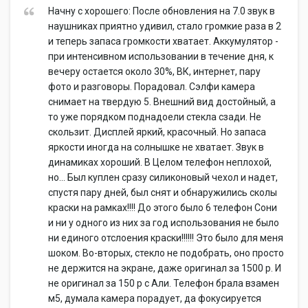
Начну с хорошего: После обновления на 7.0 звук в
наушниках приятно удивил, стало громкие раза в 2
и теперь запаса громкости хватает. Аккумулятор -
при интенсивном использовании в течение дня, к
вечеру остается около 30%, ВК, интернет, пару
фото и разговоры. Порадовал. Сэлфи камера
снимает на твердую 5. Внешний вид достойный, а
то уже порядком поднадоели стекла сзади. Не
скользит. Дисплей яркий, красочный. Но запаса
яркости иногда на солнышке не хватает. Звук в
динамиках хороший. В Целом телефон неплохой,
но... Был куплен сразу силиконовый чехол и надет,
спустя пару дней, был снят и обнаружились сколы
краски на рамках!!!! До этого было 6 телефон Сони
и ни у одного из них за год использования не было
ни единого отслоения краски!!!!!! Это было для меня
шоком. Во-вторых, стекло не подобрать, оно просто
не держится на экране, даже оригинал за 1500 р. И
не оригинал за 150 р с Али. Телефон брала взамен
м5, думала камера порадует, да фокусируется