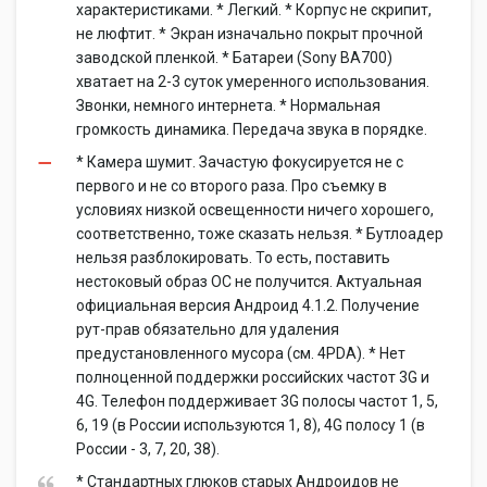
характеристиками. * Легкий. * Корпус не скрипит,
не люфтит. * Экран изначально покрыт прочной
заводской пленкой. * Батареи (Sony BA700)
хватает на 2-3 суток умеренного использования.
Звонки, немного интернета. * Нормальная
громкость динамика. Передача звука в порядке.
* Камера шумит. Зачастую фокусируется не с
первого и не со второго раза. Про съемку в
условиях низкой освещенности ничего хорошего,
соответственно, тоже сказать нельзя. * Бутлоадер
нельзя разблокировать. То есть, поставить
нестоковый образ ОС не получится. Актуальная
официальная версия Андроид 4.1.2. Получение
рут-прав обязательно для удаления
предустановленного мусора (см. 4PDA). * Нет
полноценной поддержки российских частот 3G и
4G. Телефон поддерживает 3G полосы частот 1, 5,
6, 19 (в России используются 1, 8), 4G полосу 1 (в
России - 3, 7, 20, 38).
* Стандартных глюков старых Андроидов не