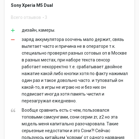
Sony Xperia M5 Dual
Всего отзывов
3
дизайн, камеры.
заряд аккумулятора ооочень мало держит, связь
вылетает часто и причина не в операторе т.к.
специально проверял разных сотовых оп в Москве
в разных местах, при наборе текста сенсор
работает некорректно т.е. срабатывает двойное
нажатие какой либо кнопки хотя по факту нажимал
один раз и такое довольно часто. и туповатый он
какой-то, в игры не играю но и без них он
подвисает иногда хотя память чистил и
перезагружал ежедневно.
Вообще сравнить есть с чем, пользовался
топовыми самсунгами, сони серии zr, z2 но эта
модель меня капитально разочаровала. Такие
серьезные недостатки и это Сони?! Сейчас
пользуюсь китайцем 'ксяоми' от одного названия