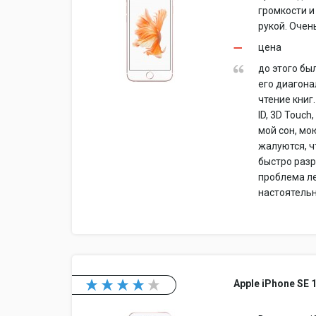
громкости и
рукой. Очен
цена
до этого бы
его диагона
чтение книг
ID, 3D Touch
мой сон, мо
жалуются, ч
быстро разря
проблема ле
настоятель
Apple iPhone SE 