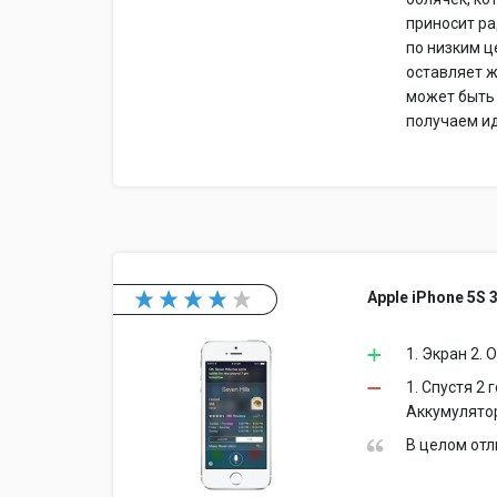
приносит ра
по низким ц
оставляет ж
может быть 
получаем ид
Apple iPhone 5S 
1. Экран 2. 
1. Спустя 2
Аккумулято
В целом отл