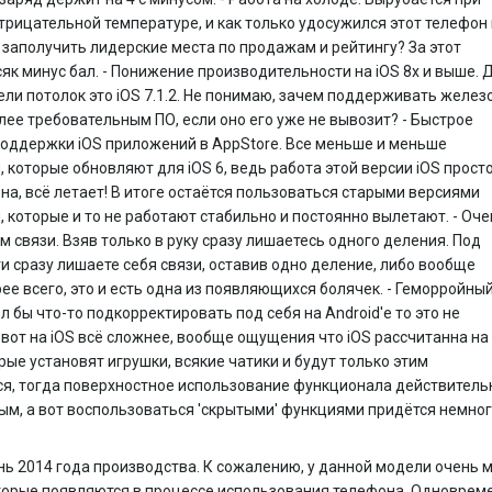
рицательной температуре, и как только удосужился этот телефон 
 заполучить лидерские места по продажам и рейтингу? За этот
як минус бал. - Понижение производительности на iOS 8x и выше. 
ли потолок это iOS 7.1.2. Не понимаю, зачем поддерживать желез
олее требовательным ПО, если оно его уже не вывозит? - Быстрое
оддержки iOS приложений в AppStore. Все меньше и меньше
 которые обновляют для iOS 6, ведь работа этой версии iOS прост
на, всё летает! В итоге остаётся пользоваться старыми версиями
 которые и то не работают стабильно и постоянно вылетают. - Оч
м связи. Взяв только в руку сразу лишаетесь одного деления. Под
и сразу лишаете себя связи, оставив одно деление, либо вообще
рее всего, это и есть одна из появляющихся болячек. - Геморройный
ел бы что-то подкорректировать под себя на Android'e то это не
 вот на iOS всё сложнее, вообще ощущения что iOS рассчитанна на
рые установят игрушки, всякие чатики и будут только этим
ся, тогда поверхностное использование функционала действитель
ым, а вот воспользоваться 'скрытыми' функциями придётся немно
нь 2014 года производства. К сожалению, у данной модели очень 
оторые появляются в процессе использования телефона. Одноврем