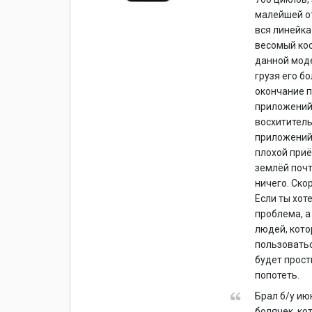
малейшей от
вся линейка
весомый кос
данной моде
грузя его б
окончание п
приложений,
восхититель
приложений,
плохой приё
землёй почт
ничего. Ско
Если ты хот
проблема, а
людей, кото
пользовать
будет прост
попотеть.
Брал б/у ию
болячек, к