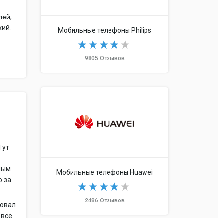
лей,
кий.
Мобильные телефоны Philips
9805 Отзывов
Тут
ным
Мобильные телефоны Huawei
о за
2486 Отзывов
товал
 все