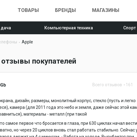
ТОВАРЫ
БРЕНДЫ
МАГАЗИНЫ
 дача
Компьютерная техника
Спорт
елефоны
Apple
 отзывы покупателей
Всего отзывов
161
8Gb
крана, дизайн, размеры, монолитный корпус, стекло (пусть и легко
я), камера (для 2011 года это небо и земля, даже сейчас этой ка
сравниться), материалы - металл (при такой
 это самое первое что бросается в глаза, при 630 циклах начал вест
ватно, но через 20 циклов вновь стал работать стабильно. Сейчас
 заряд держит на 4 с минусом. - Работа на холоде. Вырубается при