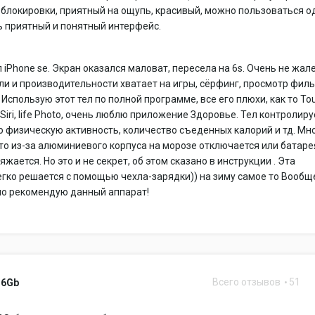
 блокировки, приятный на ощупь, красивый, можно пользоваться о
ь приятный и понятный интерфейс.
л iPhone se. Экран оказался маловат, пересела на 6s. Очень не жал
ли и производительности хватает на игры, сёрфинг, просмотр фил
. Использую этот тел по полной программе, все его плюхи, как то To
, Siri, life Photo, очень люблю приложение Здоровье. Тел контролиру
ю физическую активность, количество съеденных калорий и тд. Мн
то из-за алюминиевого корпуса на морозе отключается или батаре
жается. Но это и не секрет, об этом сказано в инструкции . Эта
гко решается с помощью чехла-зарядки)) на зиму самое то Вообщ
но рекомендую данный аппарат!
Всего отзывов
51
16Gb