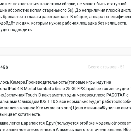
может похвастаться качеством сборки, не может быть статусной
не абсолютно копия старенького 5s). До неприличия плохой дисп
 бросается в глаза и расстраивает. В общем, аппарат специфичес
одойдёт людям, которым нужна рабочая лошадка без излишеств,
будет подводить.
Всего отзывов
51
64Gb
илось.Камера.Производительность(топовые игры идут на
на IPad 4 В Mortal kombat x было 25-30 FPS,Injustice так же скудно.
но.)отличная!Touch ID как заметил один человек,плохо РАБОТАЛ с
альцами.С выходом IOS 1.10.2 все нормально.Будет работоспособ
бо железо мощное.Кто му же это эпл).Цена отличная!Купил на авит
вый цвет кстати есть.
ышка легко царапаются.Друг(пользуется этой же моделью)посове
ать защитное стекло и чехол.А аксессуары стоят очень дешево.Ибо