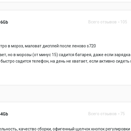
Всего отзывов
105
16Gb
тро в мороз, маловат дисплей после леново s720
ает, но в морозы (от минус 15) садится батарея, даже если зарядка
и быстро садится телефон, на день не хватает, если активно сидеть 
Всего отзывов
75
64Gb
льность, качество сборки, офигенный щелчок кнопок регулировки