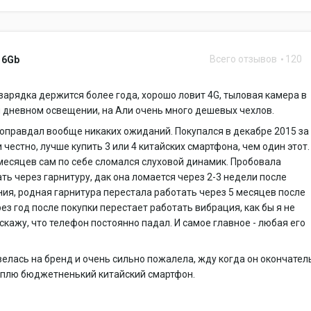
Всего отзывов
120
16Gb
 зарядка держится более года, хорошо ловит 4G, тыловая камера в
 дневном освещении, на Али очень много дешевых чехлов.
оправдал вообще никаких ожиданий. Покупался в декабре 2015 за
и честно, лучше купить 3 или 4 китайских смартфона, чем один этот.
месяцев сам по себе сломался слуховой динамик. Пробовала
ть через гарнитуру, дак она ломается через 2-3 недели после
ия, родная гарнитура перестала работать через 5 месяцев после
рез год после покупки перестает работать вибрация, как бы я не
 скажу, что телефон постоянно падал. И самое главное - любая его
елась на бренд и очень сильно пожалела, жду когда он окончател
уплю бюджетненький китайский смартфон.