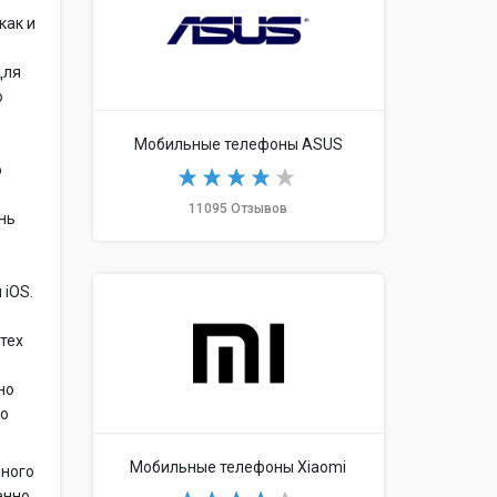
как и
Для
о
Мобильные телефоны ASUS
о
11095 Отзывов
ень
 iOS.
 тех
но
го
Мобильные телефоны Xiaomi
много
енно