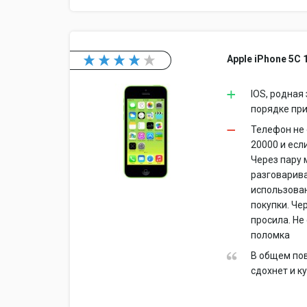
Apple iPhone 5C 
IOS, родная
порядке при
Телефон не 
20000 и есл
Через пару 
разговарива
использован
покупки. Че
просила. Не
поломка
В общем пов
сдохнет и к