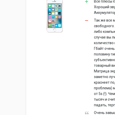
Все плюсы i
Хороший зву
Аккумулятор
Так же все 
свободного 
либо компью
случае вы л
количество 
Гбайт очень
половину ги
субъективно
товарный ви
Матрица экр
заметно луч
краснеет по
проблема) м
от 5s (!). Ч
тысяч и счи
падать, тер
Очень завыш