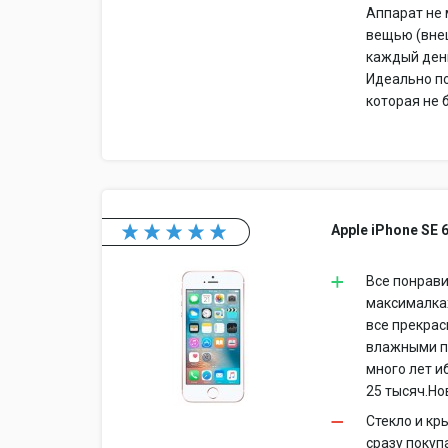
Аппарат не 
вещью (внеш
каждый день
Идеально п
которая не 
Apple iPhone SE 
Все понрав
максималках,
все прекрас
влажными п
много лет и
25 тысяч.Но
Стекло и кр
сразу покуп