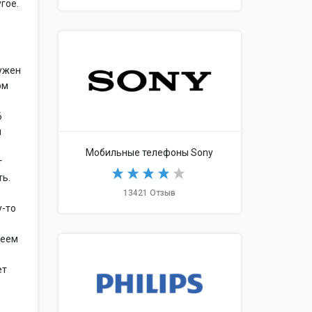
гое.
нужен
ом
6
л
Мобильные телефоны Sony
т
ть.
13421 Отзыв
у-то
леем
5
ет