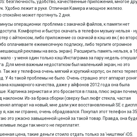
OS: безглючность, удобство, качественные приложения, многое дру
к. Удобно лежит в руке. Отличная Камера и мощное железо.
 спокойно может протянуть 2 дня.
минусы операционки: проблема с закачкой файлов, к памяти нет
доступа. Комфортно и быстро скачать в телефон музыку нельзя - 
тер с айтюнсом, либо приложение со скачкой в кэш из вк ( во втор
ибо оплачиваете ежемесячную подписку, либо терпите огромное
мешающей рекламы на весь экран). Расширить память нельзя, а 1
 мало - у меня один только кэш Инстаграма за пару недель откуша
га. Для меня важным недостатком был маленький экран, но это
. Так же у телефона очень мягкий и хрупкий корпус, он легко теряе
д. У 4s такой проблемы не было. Очень страшно этот аппарат роня
ана кошмарного качества, даже у айфонов 2012 года она была
ше. Картинка зернистая и это бросается в глаза, плюс экран почем
д наклоном. Из-за брака сборки (сверху был люфт стекла, частая
енял аппарат на новый, мне дали уже восстановленный SE с дисп
ему я, как ни странно, очень обрадовался. Покупал этот телефон за 3
таю это ужасно завышенной ценой за такой товар. Правда, она буд
пеливые люди так много не переплатят.
енная цена, такие деньги стоило отдать только за 'ништяки' iOS.