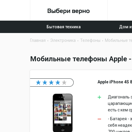
Бытовая техника
Дом и
Главная
Электроника
Телефоны
Мобильные т
Мобильные телефоны Apple -
Apple iPhone 4S 
Диагональ э
царапающиес
есть с кем 
- Батарея -
себя неадек
700 циклов,