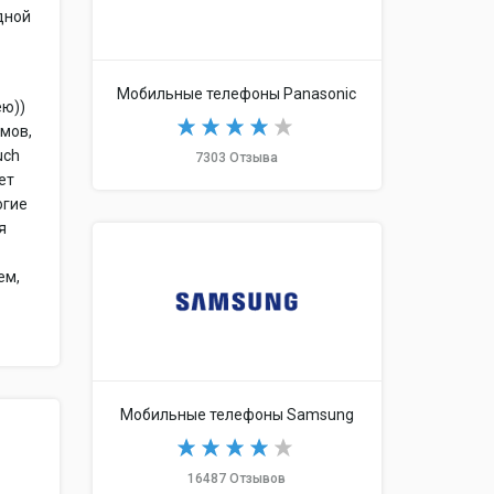
дной
Мобильные телефоны Panasonic
ею))
ьмов,
uch
7303 Отзыва
ет
огие
я
ем,
Мобильные телефоны Samsung
16487 Отзывов