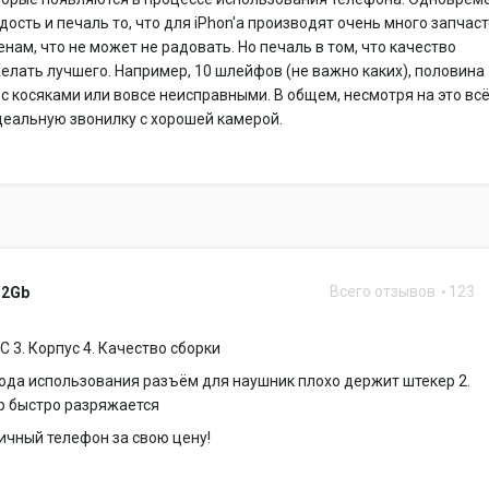
дость и печаль то, что для iPhon'a производят очень много запчас
енам, что не может не радовать. Но печаль в том, что качество
елать лучшего. Например, 10 шлейфов (не важно каких), половина
с косяками или вовсе неисправными. В общем, несмотря на это вс
еальную звонилку с хорошей камерой.
Всего отзывов
123
32Gb
ОС 3. Корпус 4. Качество сборки
 года использования разъём для наушник плохо держит штекер 2.
р быстро разряжается
ичный телефон за свою цену!