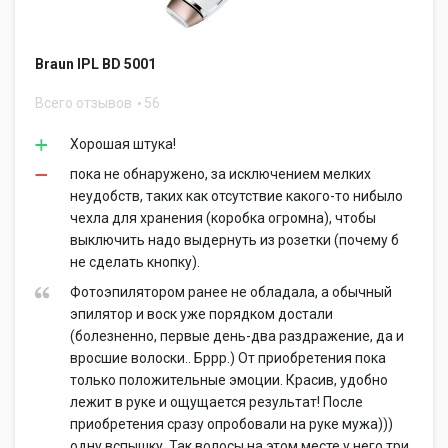
Braun IPL BD 5001
Всего отзывов
56
Хорошая штука!
пока не обнаружено, за исключением мелких
неудобств, таких как отсутствие какого-то нибыло
чехла для хранения (коробка огромна), чтобы
выключить надо выдернуть из розетки (почему б
не сделать кнопку).
Фотоэпилятором ранее не обладала, а обычный
эпилятор и воск уже порядком достали
(болезненно, первые день-два раздражение, да и
вросшие волоски.. Бррр.) От приобретения пока
только положительные эмоции. Красив, удобно
лежит в руке и ощущается результат! После
приобретения сразу опробовали на руке мужа)))
одну вспышку. Так волосы на этом месте у него три