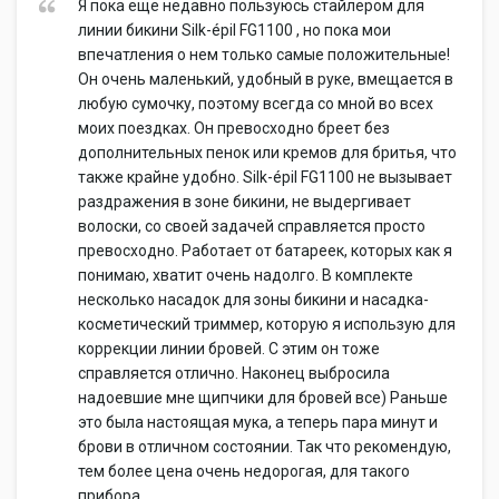
Я пока еще недавно пользуюсь стайлером для
линии бикини Silk-épil FG1100 , но пока мои
впечатления о нем только самые положительные!
Он очень маленький, удобный в руке, вмещается в
любую сумочку, поэтому всегда со мной во всех
моих поездках. Он превосходно бреет без
дополнительных пенок или кремов для бритья, что
также крайне удобно. Silk-épil FG1100 не вызывает
раздражения в зоне бикини, не выдергивает
волоски, со своей задачей справляется просто
превосходно. Работает от батареек, которых как я
понимаю, хватит очень надолго. В комплекте
несколько насадок для зоны бикини и насадка-
косметический триммер, которую я использую для
коррекции линии бровей. С этим он тоже
справляется отлично. Наконец выбросила
надоевшие мне щипчики для бровей все) Раньше
это была настоящая мука, а теперь пара минут и
брови в отличном состоянии. Так что рекомендую,
тем более цена очень недорогая, для такого
прибора.